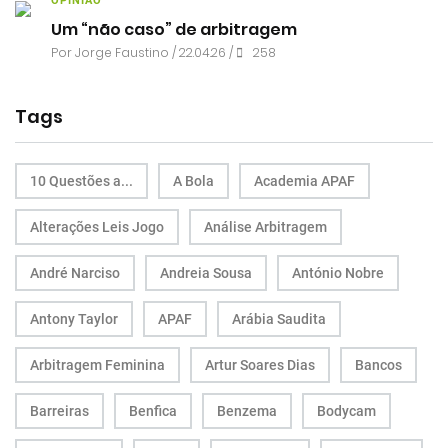
OPINIÃO
Um “não caso” de arbitragem
Por
Jorge Faustino
/ 22.04.26 /
258
Tags
10 Questões a...
A Bola
Academia APAF
Alterações Leis Jogo
Análise Arbitragem
André Narciso
Andreia Sousa
António Nobre
Antony Taylor
APAF
Arábia Saudita
Arbitragem Feminina
Artur Soares Dias
Bancos
Barreiras
Benfica
Benzema
Bodycam