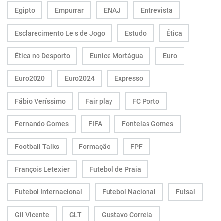
Egipto
Empurrar
ENAJ
Entrevista
Esclarecimento Leis de Jogo
Estudo
Ética
Ética no Desporto
Eunice Mortágua
Euro
Euro2020
Euro2024
Expresso
Fábio Veríssimo
Fair play
FC Porto
Fernando Gomes
FIFA
Fontelas Gomes
Football Talks
Formação
FPF
François Letexier
Futebol de Praia
Futebol Internacional
Futebol Nacional
Futsal
Gil Vicente
GLT
Gustavo Correia