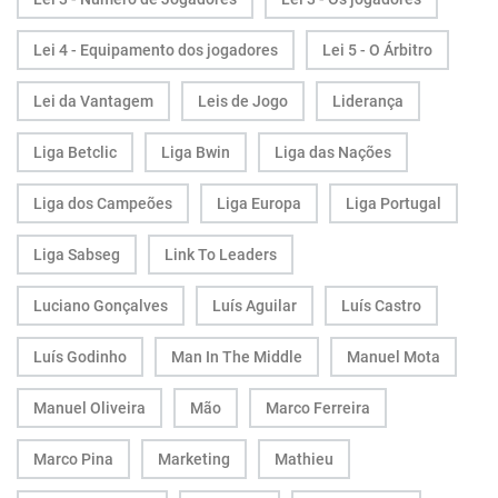
Lei 4 - Equipamento dos jogadores
Lei 5 - O Árbitro
Lei da Vantagem
Leis de Jogo
Liderança
Liga Betclic
Liga Bwin
Liga das Nações
Liga dos Campeões
Liga Europa
Liga Portugal
Liga Sabseg
Link To Leaders
Luciano Gonçalves
Luís Aguilar
Luís Castro
Luís Godinho
Man In The Middle
Manuel Mota
Manuel Oliveira
Mão
Marco Ferreira
Marco Pina
Marketing
Mathieu