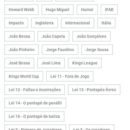
Howard Webb
Hugo Miguel
Humor
IFAB
Impacto
Inglaterra
Internacional
Itália
João Bessa
João Capela
João Gonçalves
João Pinheiro
Jorge Faustino
Jorge Sousa
José Bessa
José Lima
Kings League
Kings World Cup
Lei 11 - Fora de Jogo
Lei 12 - Faltas e incorreções
Lei 13 - Pontapés-livres
Lei 14 - O pontapé de penálti
Lei 16 - O pontapé de baliza
Lei 3 - Número de Jogadores
Lei 3 - Os jogadores