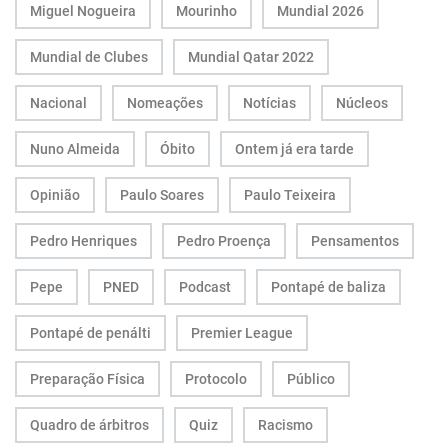
Miguel Nogueira
Mourinho
Mundial 2026
Mundial de Clubes
Mundial Qatar 2022
Nacional
Nomeações
Notícias
Núcleos
Nuno Almeida
Óbito
Ontem já era tarde
Opinião
Paulo Soares
Paulo Teixeira
Pedro Henriques
Pedro Proença
Pensamentos
Pepe
PNED
Podcast
Pontapé de baliza
Pontapé de penálti
Premier League
Preparação Física
Protocolo
Público
Quadro de árbitros
Quiz
Racismo