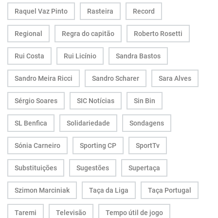
Raquel Vaz Pinto
Rasteira
Record
Regional
Regra do capitão
Roberto Rosetti
Rui Costa
Rui Licínio
Sandra Bastos
Sandro Meira Ricci
Sandro Scharer
Sara Alves
Sérgio Soares
SIC Notícias
Sin Bin
SL Benfica
Solidariedade
Sondagens
Sónia Carneiro
Sporting CP
SportTv
Substituições
Sugestões
Supertaça
Szimon Marciniak
Taça da Liga
Taça Portugal
Taremi
Televisão
Tempo útil de jogo