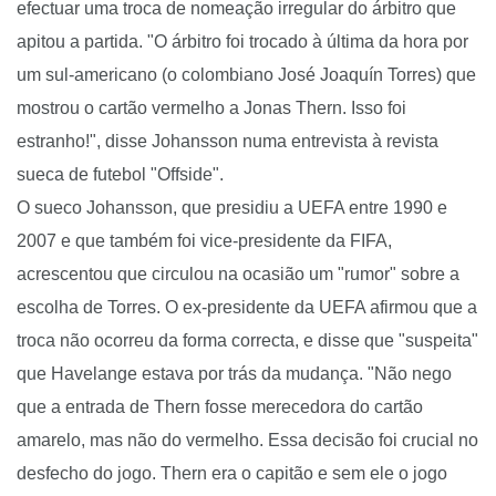
efectuar uma troca de nomeação irregular do árbitro que
apitou a partida.
"O árbitro foi trocado à última da hora por
um sul-americano (o colombiano José
Joaquín
Torres) que
mostrou o cartão vermelho a Jonas
Thern
. Isso foi
estranho!", disse
Johansson
numa entrevista à revista
sueca de futebol "
Offside
".
O sueco
Johansson
, que presidiu a UEFA entre 1990 e
2007 e que também foi
vice
-presidente da FIFA,
acrescentou que circulou na ocasião um "rumor" sobre a
escolha de Torres. O ex-presidente da UEFA afirmou que a
troca não ocorreu da forma correcta, e disse que "suspeita"
que
Havelange
estava por trás da mudança.
"Não nego
que a entrada de
Thern
fosse merecedora do cartão
amarelo, mas não do vermelho. Essa decisão foi crucial no
desfecho do jogo.
Thern
era o capitão e sem ele o jogo