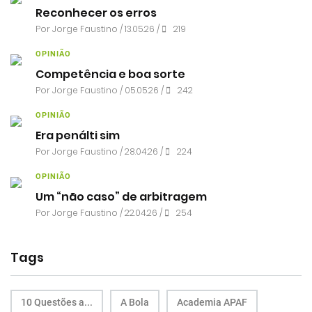
Reconhecer os erros
Por
Jorge Faustino
/ 13.05.26 /
219
OPINIÃO
Competência e boa sorte
Por
Jorge Faustino
/ 05.05.26 /
242
OPINIÃO
Era penálti sim
Por
Jorge Faustino
/ 28.04.26 /
224
OPINIÃO
Um “não caso” de arbitragem
Por
Jorge Faustino
/ 22.04.26 /
254
Tags
10 Questões a...
A Bola
Academia APAF