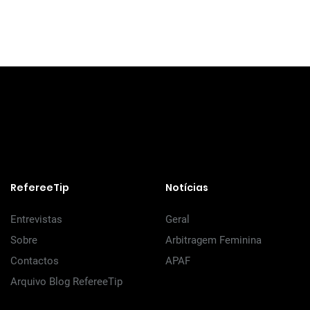
RefereeTip
Notícias
Entrevistas
Geral
Sobre
Arbitragem Feminina
Contactos
APAF
Arquivo Blog RefereeTip