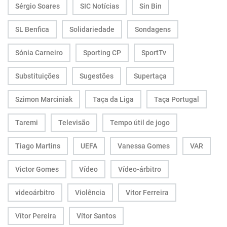
Sérgio Soares
SIC Notícias
Sin Bin
SL Benfica
Solidariedade
Sondagens
Sónia Carneiro
Sporting CP
SportTv
Substituições
Sugestões
Supertaça
Szimon Marciniak
Taça da Liga
Taça Portugal
Taremi
Televisão
Tempo útil de jogo
Tiago Martins
UEFA
Vanessa Gomes
VAR
Victor Gomes
Vídeo
Vídeo-árbitro
videoárbitro
Violência
Vitor Ferreira
Vítor Pereira
Vítor Santos