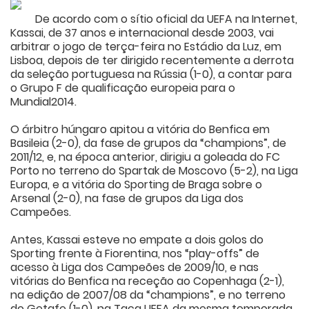
De acordo com o sítio oficial da UEFA na Internet,
Kassai, de 37 anos e internacional desde 2003, vai
arbitrar o jogo de terça-feira no Estádio da Luz, em
Lisboa, depois de ter dirigido recentemente a derrota
da seleção portuguesa na Rússia (1-0), a contar para
o Grupo F de qualificação europeia para o
Mundial2014.
O árbitro húngaro apitou a vitória do Benfica em
Basileia (2-0), da fase de grupos da “champions”, de
2011/12, e, na época anterior, dirigiu a goleada do FC
Porto no terreno do Spartak de Moscovo (5-2), na Liga
Europa, e a vitória do Sporting de Braga sobre o
Arsenal (2-0), na fase de grupos da Liga dos
Campeões.
Antes, Kassai esteve no empate a dois golos do
Sporting frente à Fiorentina, nos “play-offs” de
acesso à Liga dos Campeões de 2009/10, e nas
vitórias do Benfica na receção ao Copenhaga (2-1),
na edição de 2007/08 da “champions”, e no terreno
do Getafe (1-0), na Taça UEFA da mesma temporada.