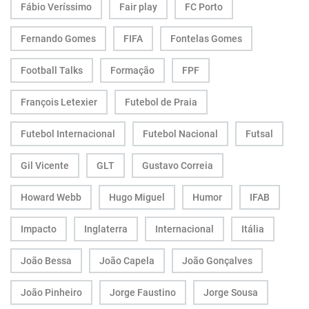
Fábio Veríssimo
Fair play
FC Porto
Fernando Gomes
FIFA
Fontelas Gomes
Football Talks
Formação
FPF
François Letexier
Futebol de Praia
Futebol Internacional
Futebol Nacional
Futsal
Gil Vicente
GLT
Gustavo Correia
Howard Webb
Hugo Miguel
Humor
IFAB
Impacto
Inglaterra
Internacional
Itália
João Bessa
João Capela
João Gonçalves
João Pinheiro
Jorge Faustino
Jorge Sousa