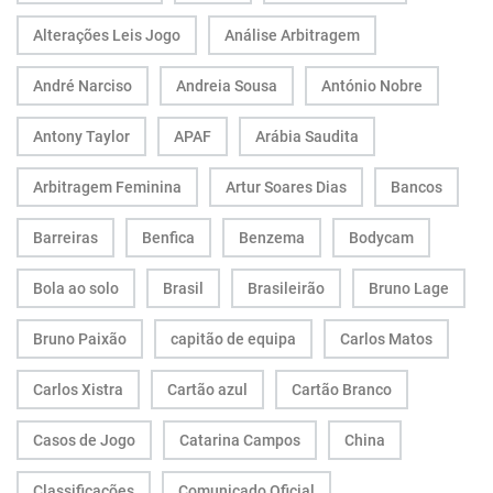
Alterações Leis Jogo
Análise Arbitragem
André Narciso
Andreia Sousa
António Nobre
Antony Taylor
APAF
Arábia Saudita
Arbitragem Feminina
Artur Soares Dias
Bancos
Barreiras
Benfica
Benzema
Bodycam
Bola ao solo
Brasil
Brasileirão
Bruno Lage
Bruno Paixão
capitão de equipa
Carlos Matos
Carlos Xistra
Cartão azul
Cartão Branco
Casos de Jogo
Catarina Campos
China
Classificações
Comunicado Oficial