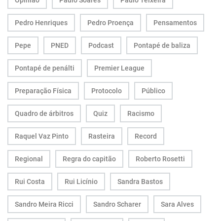
Opinião
Paulo Soares
Paulo Teixeira
Pedro Henriques
Pedro Proença
Pensamentos
Pepe
PNED
Podcast
Pontapé de baliza
Pontapé de penálti
Premier League
Preparação Física
Protocolo
Público
Quadro de árbitros
Quiz
Racismo
Raquel Vaz Pinto
Rasteira
Record
Regional
Regra do capitão
Roberto Rosetti
Rui Costa
Rui Licínio
Sandra Bastos
Sandro Meira Ricci
Sandro Scharer
Sara Alves