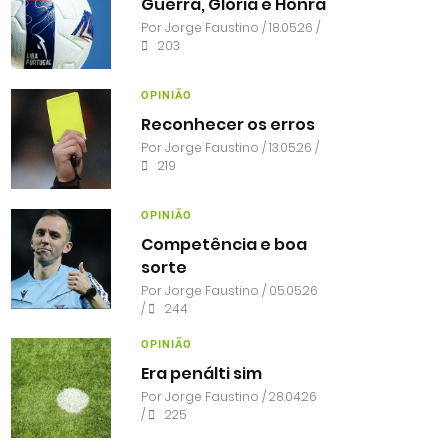
Guerra, Glória e Honra
Por
Jorge Faustino
/ 18.05.26 /
203
OPINIÃO
Reconhecer os erros
Por
Jorge Faustino
/ 13.05.26 /
219
OPINIÃO
Competência e boa
sorte
Por
Jorge Faustino
/ 05.05.26
/
244
OPINIÃO
Era penálti sim
Por
Jorge Faustino
/ 28.04.26
/
225