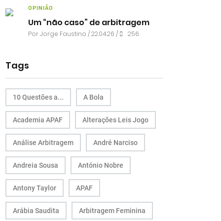
OPINIÃO
Um “não caso” de arbitragem
Por
Jorge Faustino
/ 22.04.26 /
256
Tags
10 Questões a...
A Bola
Academia APAF
Alterações Leis Jogo
Análise Arbitragem
André Narciso
Andreia Sousa
António Nobre
Antony Taylor
APAF
Arábia Saudita
Arbitragem Feminina