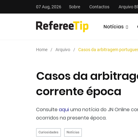
07 Aug, 2026
Sobre
Contactos
Arquivo B
Notícias
Home
Arquivo
Casos da arbitragem portugues
Casos da arbitra
corrente época
stas
Análises
Podcasts
Consulte
aqui
uma notícia do JN Online co
ocorridos na presente época.
Curiosidades
Notícias