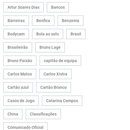
Artur Soares Dias
Bancos
Barreiras
Benfica
Benzema
Bodycam
Bola ao solo
Brasil
Brasileirão
Bruno Lage
Bruno Paixão
capitão de equipa
Carlos Matos
Carlos Xistra
Cartão azul
Cartão Branco
Casos de Jogo
Catarina Campos
China
Classificações
Comunicado Oficial