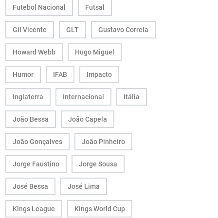
Futebol Nacional
Futsal
Gil Vicente
GLT
Gustavo Correia
Howard Webb
Hugo Miguel
Humor
IFAB
Impacto
Inglaterra
Internacional
Itália
João Bessa
João Capela
João Gonçalves
João Pinheiro
Jorge Faustino
Jorge Sousa
José Bessa
José Lima
Kings League
Kings World Cup