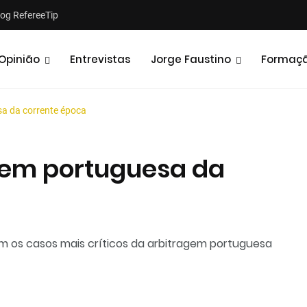
log RefereeTip
Opinião
Entrevistas
Jorge Faustino
Formaç
a da corrente época
gem portuguesa da
Notícias
Opiniões
m os casos mais críticos da arbitragem portuguesa