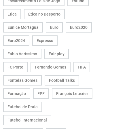
Esclarecimento Leis de Jogo
Estudo
Ética
Ética no Desporto
Eunice Mortágua
Euro
Euro2020
Euro2024
Expresso
Fábio Veríssimo
Fair play
FC Porto
Fernando Gomes
FIFA
Fontelas Gomes
Football Talks
Formação
FPF
François Letexier
Futebol de Praia
Futebol Internacional