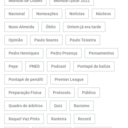
Mundial de Clubes
Mundial Qatar 2022
Nacional
Nomeações
Notícias
Núcleos
Nuno Almeida
Óbito
Ontem já era tarde
Opinião
Paulo Soares
Paulo Teixeira
Pedro Henriques
Pedro Proença
Pensamentos
Pepe
PNED
Podcast
Pontapé de baliza
Pontapé de penálti
Premier League
Preparação Física
Protocolo
Público
Quadro de árbitros
Quiz
Racismo
Raquel Vaz Pinto
Rasteira
Record