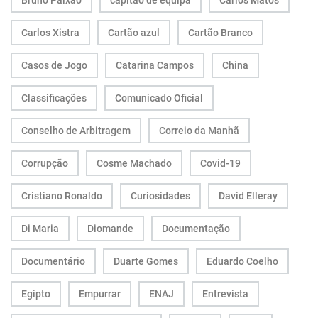
Bruno Paixão
capitão de equipa
Carlos Matos
Carlos Xistra
Cartão azul
Cartão Branco
Casos de Jogo
Catarina Campos
China
Classificações
Comunicado Oficial
Conselho de Arbitragem
Correio da Manhã
Corrupção
Cosme Machado
Covid-19
Cristiano Ronaldo
Curiosidades
David Elleray
Di Maria
Diomande
Documentação
Documentário
Duarte Gomes
Eduardo Coelho
Egipto
Empurrar
ENAJ
Entrevista