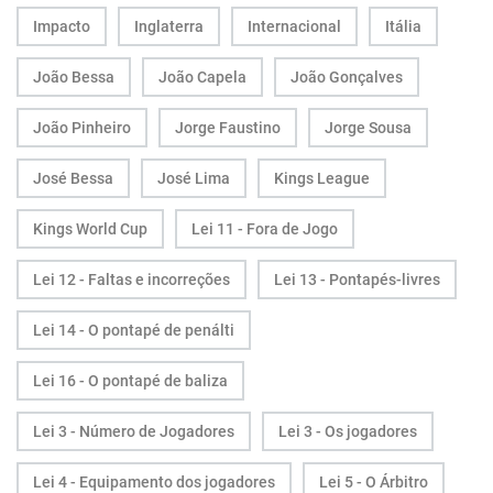
Impacto
Inglaterra
Internacional
Itália
João Bessa
João Capela
João Gonçalves
João Pinheiro
Jorge Faustino
Jorge Sousa
José Bessa
José Lima
Kings League
Kings World Cup
Lei 11 - Fora de Jogo
Lei 12 - Faltas e incorreções
Lei 13 - Pontapés-livres
Lei 14 - O pontapé de penálti
Lei 16 - O pontapé de baliza
Lei 3 - Número de Jogadores
Lei 3 - Os jogadores
Lei 4 - Equipamento dos jogadores
Lei 5 - O Árbitro