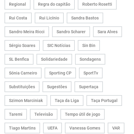
Regional
Regra do capitão
Roberto Rosetti
Rui Costa
Rui Licínio
Sandra Bastos
Sandro Meira Ricci
Sandro Scharer
Sara Alves
Sérgio Soares
SIC Notícias
Sin Bin
SL Benfica
Solidariedade
Sondagens
Sónia Carneiro
Sporting CP
SportTv
Substituições
Sugestões
Supertaça
Szimon Marciniak
Taça da Liga
Taça Portugal
Taremi
Televisão
Tempo útil de jogo
Tiago Martins
UEFA
Vanessa Gomes
VAR