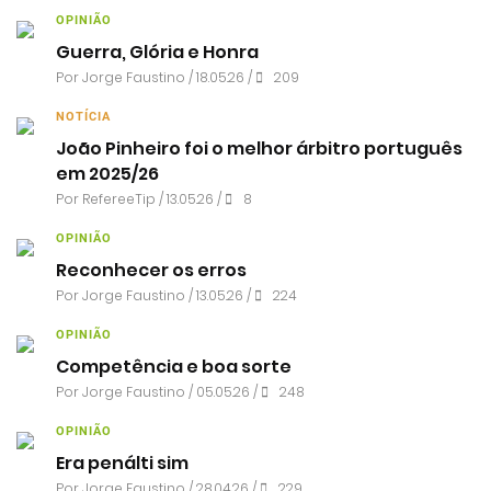
OPINIÃO
Guerra, Glória e Honra
Por
Jorge Faustino
/ 18.05.26 /
209
NOTÍCIA
João Pinheiro foi o melhor árbitro português
em 2025/26
Por RefereeTip / 13.05.26 /
8
OPINIÃO
Reconhecer os erros
Por
Jorge Faustino
/ 13.05.26 /
224
OPINIÃO
Competência e boa sorte
Por
Jorge Faustino
/ 05.05.26 /
248
OPINIÃO
Era penálti sim
Por
Jorge Faustino
/ 28.04.26 /
229