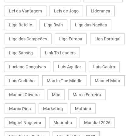
Lei da Vantagem
Leis de Jogo
Liderança
Liga Betclic
Liga Bwin
Liga das Nações
Liga dos Campeões
Liga Europa
Liga Portugal
Liga Sabseg
Link To Leaders
Luciano Gonçalves
Luís Aguilar
Luís Castro
Luís Godinho
Man In The Middle
Manuel Mota
Manuel Oliveira
Mão
Marco Ferreira
Marco Pina
Marketing
Mathieu
Miguel Nogueira
Mourinho
Mundial 2026