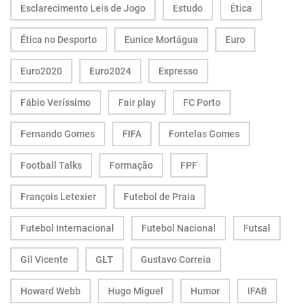
Esclarecimento Leis de Jogo
Estudo
Ética
Ética no Desporto
Eunice Mortágua
Euro
Euro2020
Euro2024
Expresso
Fábio Veríssimo
Fair play
FC Porto
Fernando Gomes
FIFA
Fontelas Gomes
Football Talks
Formação
FPF
François Letexier
Futebol de Praia
Futebol Internacional
Futebol Nacional
Futsal
Gil Vicente
GLT
Gustavo Correia
Howard Webb
Hugo Miguel
Humor
IFAB