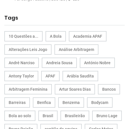
Tags
10 Questões a...
A Bola
Academia APAF
Alterações Leis Jogo
Análise Arbitragem
André Narciso
Andreia Sousa
António Nobre
Antony Taylor
APAF
Arábia Saudita
Arbitragem Feminina
Artur Soares Dias
Bancos
Barreiras
Benfica
Benzema
Bodycam
Bola ao solo
Brasil
Brasileirão
Bruno Lage