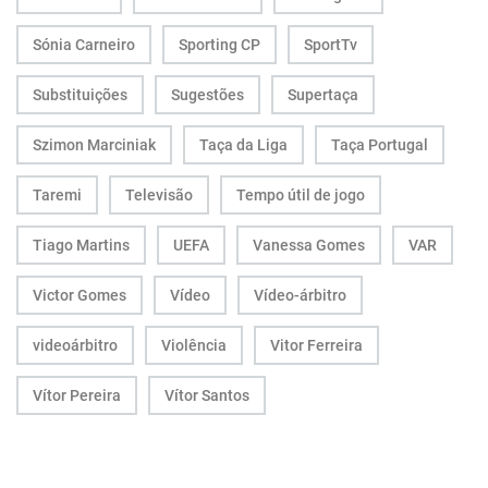
Sónia Carneiro
Sporting CP
SportTv
Substituições
Sugestões
Supertaça
Szimon Marciniak
Taça da Liga
Taça Portugal
Taremi
Televisão
Tempo útil de jogo
Tiago Martins
UEFA
Vanessa Gomes
VAR
Victor Gomes
Vídeo
Vídeo-árbitro
videoárbitro
Violência
Vitor Ferreira
Vítor Pereira
Vítor Santos