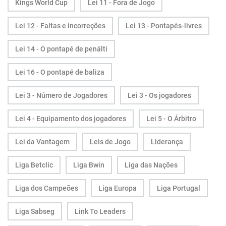
Kings World Cup
Lei 11 - Fora de Jogo
Lei 12 - Faltas e incorreções
Lei 13 - Pontapés-livres
Lei 14 - O pontapé de penálti
Lei 16 - O pontapé de baliza
Lei 3 - Número de Jogadores
Lei 3 - Os jogadores
Lei 4 - Equipamento dos jogadores
Lei 5 - O Árbitro
Lei da Vantagem
Leis de Jogo
Liderança
Liga Betclic
Liga Bwin
Liga das Nações
Liga dos Campeões
Liga Europa
Liga Portugal
Liga Sabseg
Link To Leaders