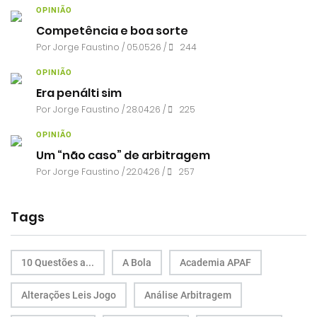
OPINIÃO
Competência e boa sorte
Por
Jorge Faustino
/ 05.05.26 /
244
OPINIÃO
Era penálti sim
Por
Jorge Faustino
/ 28.04.26 /
225
OPINIÃO
Um “não caso” de arbitragem
Por
Jorge Faustino
/ 22.04.26 /
257
Tags
10 Questões a...
A Bola
Academia APAF
Alterações Leis Jogo
Análise Arbitragem