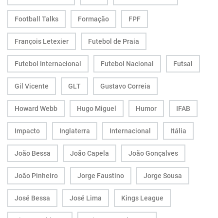
Football Talks
Formação
FPF
François Letexier
Futebol de Praia
Futebol Internacional
Futebol Nacional
Futsal
Gil Vicente
GLT
Gustavo Correia
Howard Webb
Hugo Miguel
Humor
IFAB
Impacto
Inglaterra
Internacional
Itália
João Bessa
João Capela
João Gonçalves
João Pinheiro
Jorge Faustino
Jorge Sousa
José Bessa
José Lima
Kings League