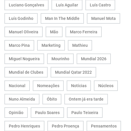
Luciano Gonçalves
Luís Aguilar
Luís Castro
Luís Godinho
Man In The Middle
Manuel Mota
Manuel Oliveira
Mão
Marco Ferreira
Marco Pina
Marketing
Mathieu
Miguel Nogueira
Mourinho
Mundial 2026
Mundial de Clubes
Mundial Qatar 2022
Nacional
Nomeações
Notícias
Núcleos
Nuno Almeida
Óbito
Ontem já era tarde
Opinião
Paulo Soares
Paulo Teixeira
Pedro Henriques
Pedro Proença
Pensamentos