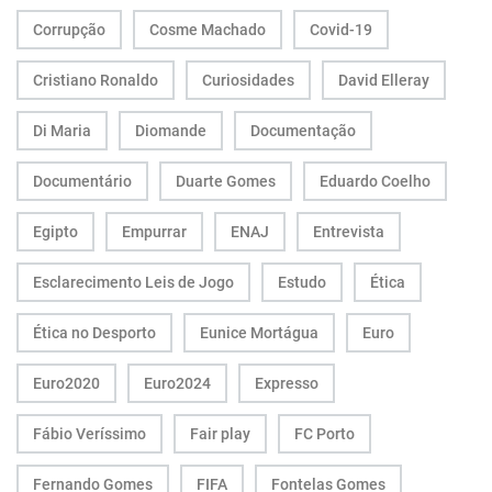
Corrupção
Cosme Machado
Covid-19
Cristiano Ronaldo
Curiosidades
David Elleray
Di Maria
Diomande
Documentação
Documentário
Duarte Gomes
Eduardo Coelho
Egipto
Empurrar
ENAJ
Entrevista
Esclarecimento Leis de Jogo
Estudo
Ética
Ética no Desporto
Eunice Mortágua
Euro
Euro2020
Euro2024
Expresso
Fábio Veríssimo
Fair play
FC Porto
Fernando Gomes
FIFA
Fontelas Gomes