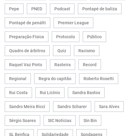
Pepe
PNED
Podcast
Pontapé de baliza
Pontapé de penálti
Premier League
Preparação Física
Protocolo
Público
Quadro de árbitros
Quiz
Racismo
Raquel Vaz Pinto
Rasteira
Record
Regional
Regra do capitão
Roberto Rosetti
Rui Costa
Rui Licínio
Sandra Bastos
Sandro Meira Ricci
Sandro Scharer
Sara Alves
Sérgio Soares
SIC Notícias
Sin Bin
SL Benfica
Solidariedade
Sondagens