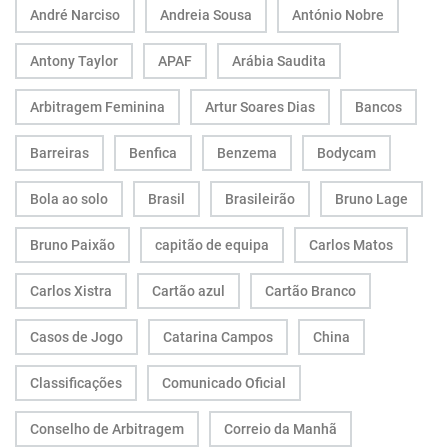
André Narciso
Andreia Sousa
António Nobre
Antony Taylor
APAF
Arábia Saudita
Arbitragem Feminina
Artur Soares Dias
Bancos
Barreiras
Benfica
Benzema
Bodycam
Bola ao solo
Brasil
Brasileirão
Bruno Lage
Bruno Paixão
capitão de equipa
Carlos Matos
Carlos Xistra
Cartão azul
Cartão Branco
Casos de Jogo
Catarina Campos
China
Classificações
Comunicado Oficial
Conselho de Arbitragem
Correio da Manhã