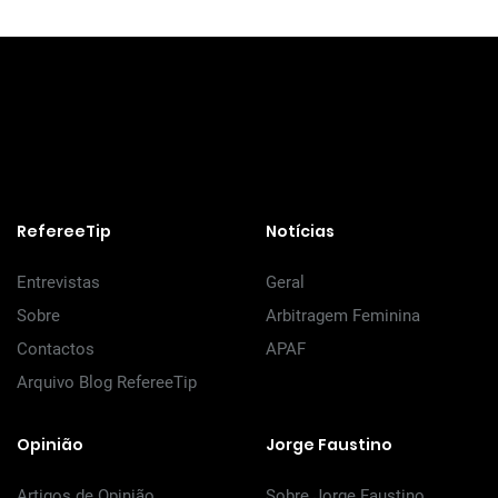
RefereeTip
Notícias
Entrevistas
Geral
Sobre
Arbitragem Feminina
Contactos
APAF
Arquivo Blog RefereeTip
Opinião
Jorge Faustino
Artigos de Opinião
Sobre Jorge Faustino