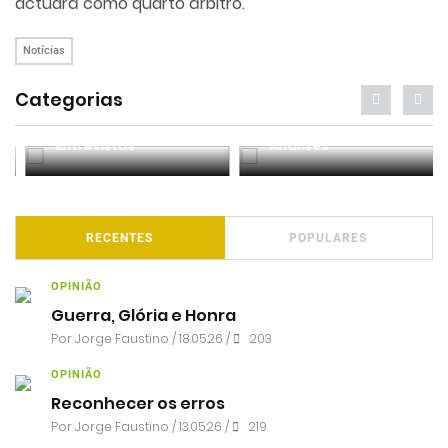
actuará como quarto árbitro.
Notícias
Categorias
Entrevistas
Análises
RECENTES
POPULARES
OPINIÃO
Guerra, Glória e Honra
Por
Jorge Faustino
/ 18.05.26 /
203
OPINIÃO
Reconhecer os erros
Por
Jorge Faustino
/ 13.05.26 /
219