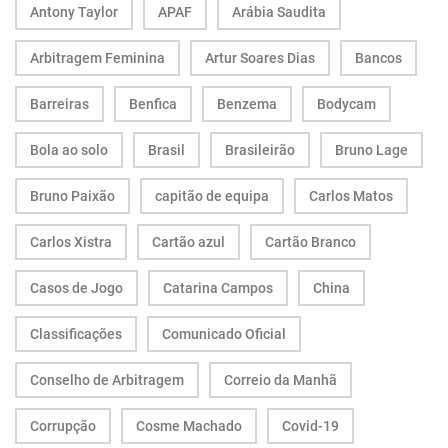
Antony Taylor
APAF
Arábia Saudita
Arbitragem Feminina
Artur Soares Dias
Bancos
Barreiras
Benfica
Benzema
Bodycam
Bola ao solo
Brasil
Brasileirão
Bruno Lage
Bruno Paixão
capitão de equipa
Carlos Matos
Carlos Xistra
Cartão azul
Cartão Branco
Casos de Jogo
Catarina Campos
China
Classificações
Comunicado Oficial
Conselho de Arbitragem
Correio da Manhã
Corrupção
Cosme Machado
Covid-19