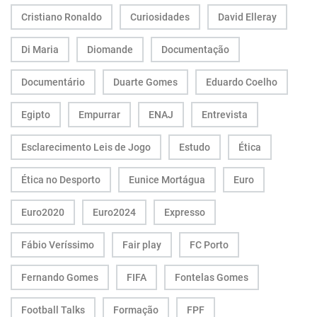
Cristiano Ronaldo
Curiosidades
David Elleray
Di Maria
Diomande
Documentação
Documentário
Duarte Gomes
Eduardo Coelho
Egipto
Empurrar
ENAJ
Entrevista
Esclarecimento Leis de Jogo
Estudo
Ética
Ética no Desporto
Eunice Mortágua
Euro
Euro2020
Euro2024
Expresso
Fábio Veríssimo
Fair play
FC Porto
Fernando Gomes
FIFA
Fontelas Gomes
Football Talks
Formação
FPF