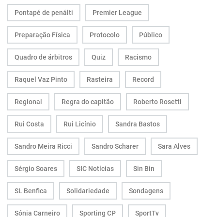
Pontapé de penálti
Premier League
Preparação Física
Protocolo
Público
Quadro de árbitros
Quiz
Racismo
Raquel Vaz Pinto
Rasteira
Record
Regional
Regra do capitão
Roberto Rosetti
Rui Costa
Rui Licínio
Sandra Bastos
Sandro Meira Ricci
Sandro Scharer
Sara Alves
Sérgio Soares
SIC Notícias
Sin Bin
SL Benfica
Solidariedade
Sondagens
Sónia Carneiro
Sporting CP
SportTv