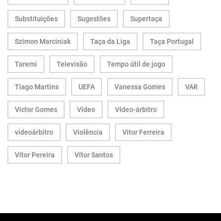
Substituições
Sugestões
Supertaça
Szimon Marciniak
Taça da Liga
Taça Portugal
Taremi
Televisão
Tempo útil de jogo
Tiago Martins
UEFA
Vanessa Gomes
VAR
Victor Gomes
Vídeo
Vídeo-árbitro
videoárbitro
Violência
Vitor Ferreira
Vítor Pereira
Vítor Santos