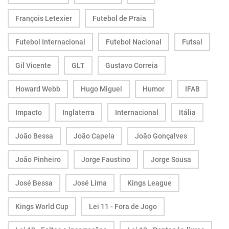
François Letexier
Futebol de Praia
Futebol Internacional
Futebol Nacional
Futsal
Gil Vicente
GLT
Gustavo Correia
Howard Webb
Hugo Miguel
Humor
IFAB
Impacto
Inglaterra
Internacional
Itália
João Bessa
João Capela
João Gonçalves
João Pinheiro
Jorge Faustino
Jorge Sousa
José Bessa
José Lima
Kings League
Kings World Cup
Lei 11 - Fora de Jogo