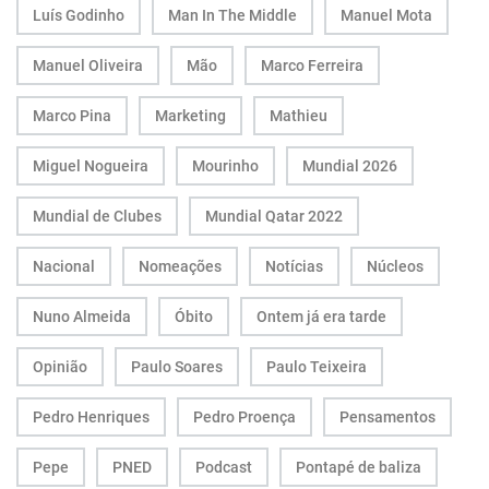
Luís Godinho
Man In The Middle
Manuel Mota
Manuel Oliveira
Mão
Marco Ferreira
Marco Pina
Marketing
Mathieu
Miguel Nogueira
Mourinho
Mundial 2026
Mundial de Clubes
Mundial Qatar 2022
Nacional
Nomeações
Notícias
Núcleos
Nuno Almeida
Óbito
Ontem já era tarde
Opinião
Paulo Soares
Paulo Teixeira
Pedro Henriques
Pedro Proença
Pensamentos
Pepe
PNED
Podcast
Pontapé de baliza