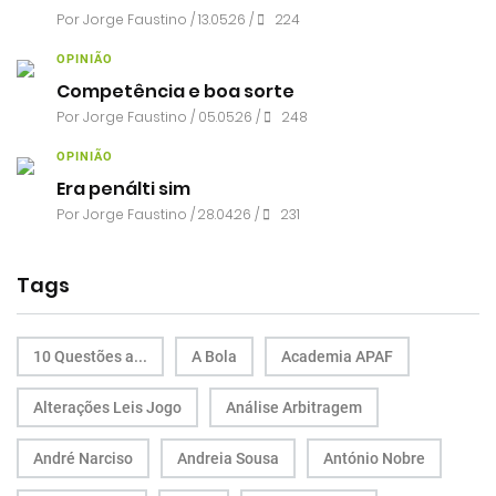
Por
Jorge Faustino
/ 13.05.26 /
224
OPINIÃO
Competência e boa sorte
Por
Jorge Faustino
/ 05.05.26 /
248
OPINIÃO
Era penálti sim
Por
Jorge Faustino
/ 28.04.26 /
231
Tags
10 Questões a...
A Bola
Academia APAF
Alterações Leis Jogo
Análise Arbitragem
André Narciso
Andreia Sousa
António Nobre