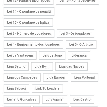
Lei 12 - Faltas e incorreções
Lei 13 - Pontapés-livres
Lei 14 - O pontapé de penálti
Lei 16 - O pontapé de baliza
Lei 3 - Número de Jogadores
Lei 3 - Os jogadores
Lei 4 - Equipamento dos jogadores
Lei 5 - O Árbitro
Lei da Vantagem
Leis de Jogo
Liderança
Liga Betclic
Liga Bwin
Liga das Nações
Liga dos Campeões
Liga Europa
Liga Portugal
Liga Sabseg
Link To Leaders
Luciano Gonçalves
Luís Aguilar
Luís Castro