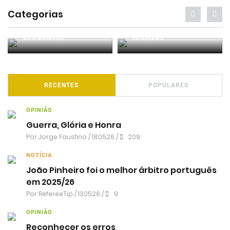
Categorias
Entrevistas
Análises
RECENTES
POPULARES
OPINIÃO
Guerra, Glória e Honra
Por
Jorge Faustino
/ 18.05.26 /
209
NOTÍCIA
João Pinheiro foi o melhor árbitro português
em 2025/26
Por RefereeTip / 13.05.26 /
9
OPINIÃO
Reconhecer os erros