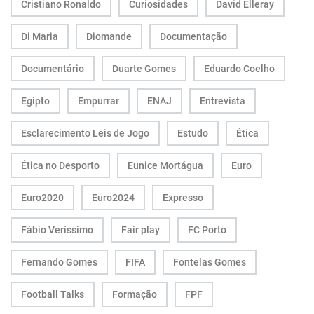
Cristiano Ronaldo
Curiosidades
David Elleray
Di Maria
Diomande
Documentação
Documentário
Duarte Gomes
Eduardo Coelho
Egipto
Empurrar
ENAJ
Entrevista
Esclarecimento Leis de Jogo
Estudo
Ética
Ética no Desporto
Eunice Mortágua
Euro
Euro2020
Euro2024
Expresso
Fábio Veríssimo
Fair play
FC Porto
Fernando Gomes
FIFA
Fontelas Gomes
Football Talks
Formação
FPF