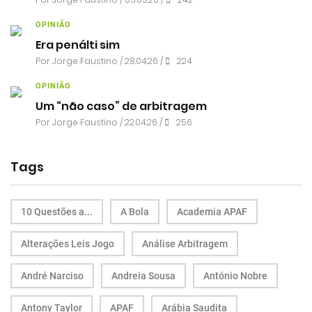
OPINIÃO
Era penálti sim
Por
Jorge Faustino
/ 28.04.26 /
224
OPINIÃO
Um “não caso” de arbitragem
Por
Jorge Faustino
/ 22.04.26 /
256
Tags
10 Questões a...
A Bola
Academia APAF
Alterações Leis Jogo
Análise Arbitragem
André Narciso
Andreia Sousa
António Nobre
Antony Taylor
APAF
Arábia Saudita