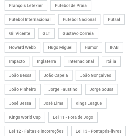
François Letexier
Futebol de Praia
Futebol Internacional
Futebol Nacional
Futsal
Gil Vicente
GLT
Gustavo Correia
Howard Webb
Hugo Miguel
Humor
IFAB
Impacto
Inglaterra
Internacional
Itália
João Bessa
João Capela
João Gonçalves
João Pinheiro
Jorge Faustino
Jorge Sousa
José Bessa
José Lima
Kings League
Kings World Cup
Lei 11 - Fora de Jogo
Lei 12 - Faltas e incorreções
Lei 13 - Pontapés-livres