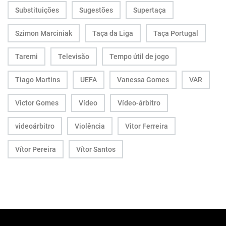
Substituições
Sugestões
Supertaça
Szimon Marciniak
Taça da Liga
Taça Portugal
Taremi
Televisão
Tempo útil de jogo
Tiago Martins
UEFA
Vanessa Gomes
VAR
Victor Gomes
Vídeo
Vídeo-árbitro
videoárbitro
Violência
Vitor Ferreira
Vítor Pereira
Vítor Santos