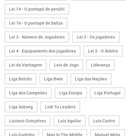
Lei 14 - O pontapé de penálti
Lei 16 - O pontapé de baliza
Lei 3 - Número de Jogadores
Lei 3 - Os jogadores
Lei 4 - Equipamento dos jogadores
Lei 5 - O Árbitro
Lei da Vantagem
Leis de Jogo
Liderança
Liga Betclic
Liga Bwin
Liga das Nações
Liga dos Campeões
Liga Europa
Liga Portugal
Liga Sabseg
Link To Leaders
Luciano Gonçalves
Luís Aguilar
Luís Castro
Luís Godinho
Man In The Middle
Manuel Mota