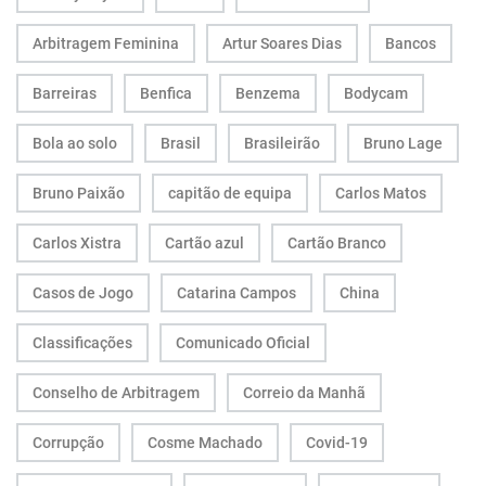
Arbitragem Feminina
Artur Soares Dias
Bancos
Barreiras
Benfica
Benzema
Bodycam
Bola ao solo
Brasil
Brasileirão
Bruno Lage
Bruno Paixão
capitão de equipa
Carlos Matos
Carlos Xistra
Cartão azul
Cartão Branco
Casos de Jogo
Catarina Campos
China
Classificações
Comunicado Oficial
Conselho de Arbitragem
Correio da Manhã
Corrupção
Cosme Machado
Covid-19