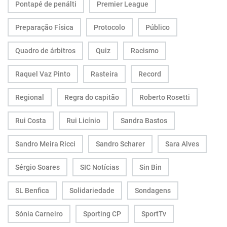
Pontapé de penálti
Premier League
Preparação Física
Protocolo
Público
Quadro de árbitros
Quiz
Racismo
Raquel Vaz Pinto
Rasteira
Record
Regional
Regra do capitão
Roberto Rosetti
Rui Costa
Rui Licínio
Sandra Bastos
Sandro Meira Ricci
Sandro Scharer
Sara Alves
Sérgio Soares
SIC Notícias
Sin Bin
SL Benfica
Solidariedade
Sondagens
Sónia Carneiro
Sporting CP
SportTv