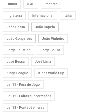
Humor
IFAB
Impacto
Inglaterra
Internacional
Itália
João Bessa
João Capela
João Gonçalves
João Pinheiro
Jorge Faustino
Jorge Sousa
José Bessa
José Lima
Kings League
Kings World Cup
Lei 11 - Fora de Jogo
Lei 12 - Faltas e incorreções
Lei 13 - Pontapés-livres