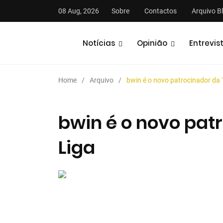
08 Aug, 2026
Sobre
Contactos
Arquivo B
Notícias
Opinião
Entrevis
Home
Arquivo
bwin é o novo patrocinador da 
bwin é o novo pat
Liga
stas
Análises
Podcasts