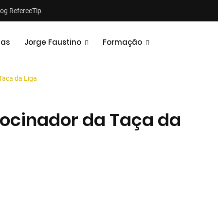
log RefereeTip
tas
Jorge Faustino
Formação
Taça da Liga
rocinador da Taça da
Notícias
Opiniões