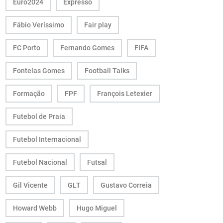
Euro2024
Expresso
Fábio Veríssimo
Fair play
FC Porto
Fernando Gomes
FIFA
Fontelas Gomes
Football Talks
Formação
FPF
François Letexier
Futebol de Praia
Futebol Internacional
Futebol Nacional
Futsal
Gil Vicente
GLT
Gustavo Correia
Howard Webb
Hugo Miguel