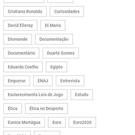
Cristiano Ronaldo
Curiosidades
David Elleray
Di Maria
Diomande
Documentação
Documentário
Duarte Gomes
Eduardo Coelho
Egipto
Empurrar
ENAJ
Entrevista
Esclarecimento Leis de Jogo
Estudo
Ética
Ética no Desporto
Eunice Mortágua
Euro
Euro2020