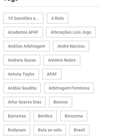
10 Questões a...
A Bola
Academia APAF
Alterações Leis Jogo
Análise Arbitragem
André Narciso
Andreia Sousa
António Nobre
Antony Taylor
APAF
Arábia Saudita
Arbitragem Feminina
Artur Soares Dias
Bancos
Barreiras
Benfica
Benzema
Bodycam
Bola ao solo
Brasil