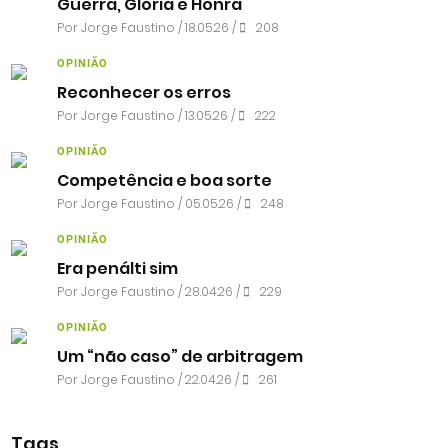
Guerra, Glória e Honra
Por
Jorge Faustino
/ 18.05.26 /
208
OPINIÃO
Reconhecer os erros
Por
Jorge Faustino
/ 13.05.26 /
222
OPINIÃO
Competência e boa sorte
Por
Jorge Faustino
/ 05.05.26 /
248
OPINIÃO
Era penálti sim
Por
Jorge Faustino
/ 28.04.26 /
229
OPINIÃO
Um “não caso” de arbitragem
Por
Jorge Faustino
/ 22.04.26 /
261
Tags