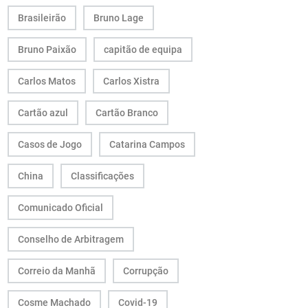
Brasileirão
Bruno Lage
Bruno Paixão
capitão de equipa
Carlos Matos
Carlos Xistra
Cartão azul
Cartão Branco
Casos de Jogo
Catarina Campos
China
Classificações
Comunicado Oficial
Conselho de Arbitragem
Correio da Manhã
Corrupção
Cosme Machado
Covid-19