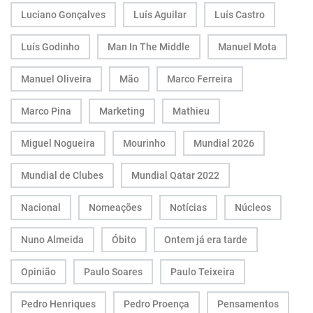
Luciano Gonçalves
Luís Aguilar
Luís Castro
Luís Godinho
Man In The Middle
Manuel Mota
Manuel Oliveira
Mão
Marco Ferreira
Marco Pina
Marketing
Mathieu
Miguel Nogueira
Mourinho
Mundial 2026
Mundial de Clubes
Mundial Qatar 2022
Nacional
Nomeações
Notícias
Núcleos
Nuno Almeida
Óbito
Ontem já era tarde
Opinião
Paulo Soares
Paulo Teixeira
Pedro Henriques
Pedro Proença
Pensamentos