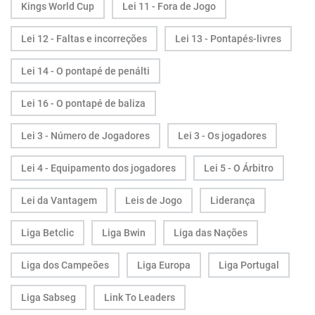
Kings World Cup
Lei 11 - Fora de Jogo
Lei 12 - Faltas e incorreções
Lei 13 - Pontapés-livres
Lei 14 - O pontapé de penálti
Lei 16 - O pontapé de baliza
Lei 3 - Número de Jogadores
Lei 3 - Os jogadores
Lei 4 - Equipamento dos jogadores
Lei 5 - O Árbitro
Lei da Vantagem
Leis de Jogo
Liderança
Liga Betclic
Liga Bwin
Liga das Nações
Liga dos Campeões
Liga Europa
Liga Portugal
Liga Sabseg
Link To Leaders