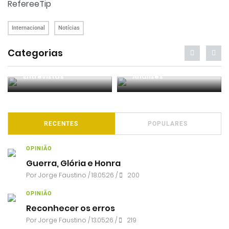
RefereeTip
Internacional
Notícias
Categorias
Entrevistas
Análises
RECENTES
POPULARES
OPINIÃO
Guerra, Glória e Honra
Por
Jorge Faustino
/ 18.05.26 /
200
OPINIÃO
Reconhecer os erros
Por
Jorge Faustino
/ 13.05.26 /
219