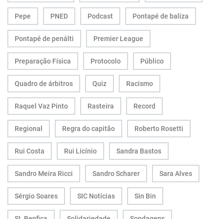
Pepe
PNED
Podcast
Pontapé de baliza
Pontapé de penálti
Premier League
Preparação Física
Protocolo
Público
Quadro de árbitros
Quiz
Racismo
Raquel Vaz Pinto
Rasteira
Record
Regional
Regra do capitão
Roberto Rosetti
Rui Costa
Rui Licínio
Sandra Bastos
Sandro Meira Ricci
Sandro Scharer
Sara Alves
Sérgio Soares
SIC Notícias
Sin Bin
SL Benfica
Solidariedade
Sondagens