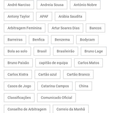
André Narciso
Andreia Sousa
António Nobre
Antony Taylor
APAF
Arábia Saudita
Arbitragem Feminina
Artur Soares Dias
Bancos
Barreiras
Benfica
Benzema
Bodycam
Bola ao solo
Brasil
Brasileirão
Bruno Lage
Bruno Paixão
capitão de equipa
Carlos Matos
Carlos Xistra
Cartão azul
Cartão Branco
Casos de Jogo
Catarina Campos
China
Classificações
Comunicado Oficial
Conselho de Arbitragem
Correio da Manhã