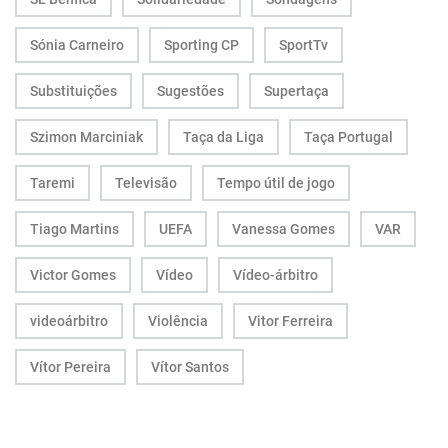
Sónia Carneiro
Sporting CP
SportTv
Substituições
Sugestões
Supertaça
Szimon Marciniak
Taça da Liga
Taça Portugal
Taremi
Televisão
Tempo útil de jogo
Tiago Martins
UEFA
Vanessa Gomes
VAR
Victor Gomes
Vídeo
Vídeo-árbitro
videoárbitro
Violência
Vitor Ferreira
Vítor Pereira
Vítor Santos