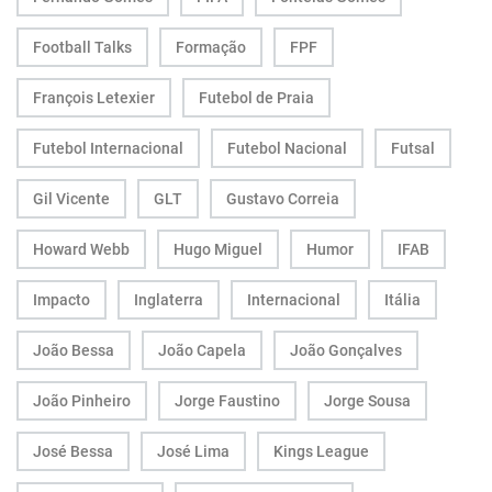
Football Talks
Formação
FPF
François Letexier
Futebol de Praia
Futebol Internacional
Futebol Nacional
Futsal
Gil Vicente
GLT
Gustavo Correia
Howard Webb
Hugo Miguel
Humor
IFAB
Impacto
Inglaterra
Internacional
Itália
João Bessa
João Capela
João Gonçalves
João Pinheiro
Jorge Faustino
Jorge Sousa
José Bessa
José Lima
Kings League