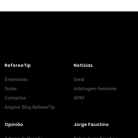
RefereeTip
Notícias
Entrevistas
Geral
Sobre
Arbitragem Feminina
Contactos
APAF
Arquivo Blog RefereeTip
Opinião
Jorge Faustino