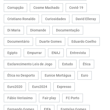
Corrupção
Cosme Machado
Covid-19
Cristiano Ronaldo
Curiosidades
David Elleray
Di Maria
Diomande
Documentação
Documentário
Duarte Gomes
Eduardo Coelho
Egipto
Empurrar
ENAJ
Entrevista
Esclarecimento Leis de Jogo
Estudo
Ética
Ética no Desporto
Eunice Mortágua
Euro
Euro2020
Euro2024
Expresso
Fábio Veríssimo
Fair play
FC Porto
Fernando Gomes
FIFA
Fontelas Gomes