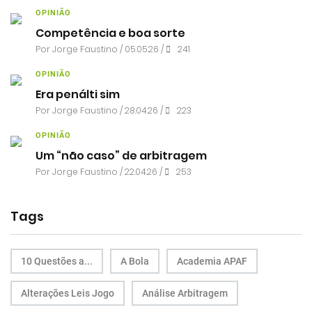
OPINIÃO
Competência e boa sorte
Por
Jorge Faustino
/ 05.05.26 /
241
OPINIÃO
Era penálti sim
Por
Jorge Faustino
/ 28.04.26 /
223
OPINIÃO
Um “não caso” de arbitragem
Por
Jorge Faustino
/ 22.04.26 /
253
Tags
10 Questões a...
A Bola
Academia APAF
Alterações Leis Jogo
Análise Arbitragem