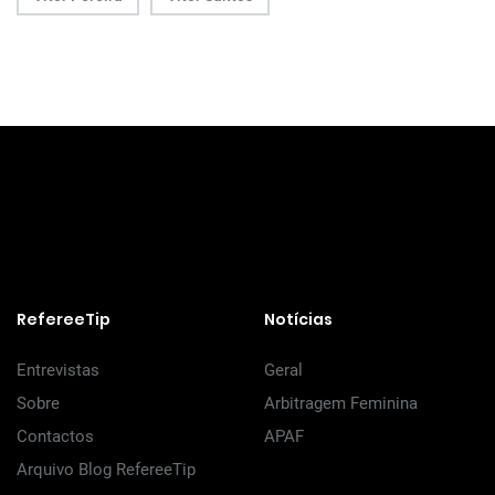
RefereeTip
Notícias
Entrevistas
Geral
Sobre
Arbitragem Feminina
Contactos
APAF
Arquivo Blog RefereeTip