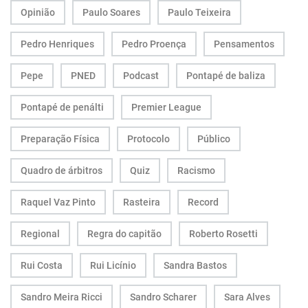
Opinião
Paulo Soares
Paulo Teixeira
Pedro Henriques
Pedro Proença
Pensamentos
Pepe
PNED
Podcast
Pontapé de baliza
Pontapé de penálti
Premier League
Preparação Física
Protocolo
Público
Quadro de árbitros
Quiz
Racismo
Raquel Vaz Pinto
Rasteira
Record
Regional
Regra do capitão
Roberto Rosetti
Rui Costa
Rui Licínio
Sandra Bastos
Sandro Meira Ricci
Sandro Scharer
Sara Alves