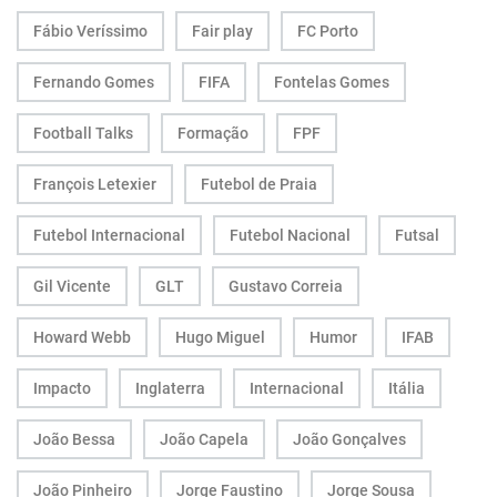
Fábio Veríssimo
Fair play
FC Porto
Fernando Gomes
FIFA
Fontelas Gomes
Football Talks
Formação
FPF
François Letexier
Futebol de Praia
Futebol Internacional
Futebol Nacional
Futsal
Gil Vicente
GLT
Gustavo Correia
Howard Webb
Hugo Miguel
Humor
IFAB
Impacto
Inglaterra
Internacional
Itália
João Bessa
João Capela
João Gonçalves
João Pinheiro
Jorge Faustino
Jorge Sousa