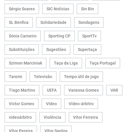
Sérgio Soares
SIC Notícias
Sin Bin
SL Benfica
Solidariedade
Sondagens
Sónia Carneiro
Sporting CP
SportTv
Substituições
Sugestões
Supertaça
Szimon Marciniak
Taça da Liga
Taça Portugal
Taremi
Televisão
Tempo útil de jogo
Tiago Martins
UEFA
Vanessa Gomes
VAR
Victor Gomes
Vídeo
Vídeo-árbitro
videoárbitro
Violência
Vitor Ferreira
Vítor Pereira
Vítor Santos