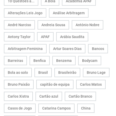
10 Questões a...
A Bola
Academia APAF
Alterações Leis Jogo
Análise Arbitragem
André Narciso
Andreia Sousa
António Nobre
Antony Taylor
APAF
Arábia Saudita
Arbitragem Feminina
Artur Soares Dias
Bancos
Barreiras
Benfica
Benzema
Bodycam
Bola ao solo
Brasil
Brasileirão
Bruno Lage
Bruno Paixão
capitão de equipa
Carlos Matos
Carlos Xistra
Cartão azul
Cartão Branco
Casos de Jogo
Catarina Campos
China