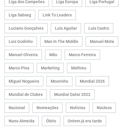
Liga dos Campeões
Liga Europa
Liga Portugal
Liga Sabseg
Link To Leaders
Luciano Gonçalves
Luís Aguilar
Luís Castro
Luís Godinho
Man In The Middle
Manuel Mota
Manuel Oliveira
Mão
Marco Ferreira
Marco Pina
Marketing
Mathieu
Miguel Nogueira
Mourinho
Mundial 2026
Mundial de Clubes
Mundial Qatar 2022
Nacional
Nomeações
Notícias
Núcleos
Nuno Almeida
Óbito
Ontem já era tarde