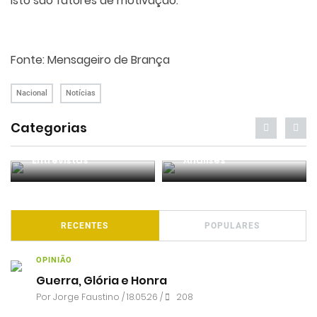
isto são fatores de motivação.
Fonte: Mensageiro de Brança
Nacional
Notícias
Categorias
Entrevistas
Análises
RECENTES
POPULARES
OPINIÃO
Guerra, Glória e Honra
Por
Jorge Faustino
/ 18.05.26 /
208