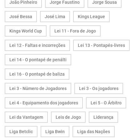
João Pinheiro
Jorge Faustino
Jorge Sousa
José Bessa
José Lima
Kings League
Kings World Cup
Lei 11 - Fora de Jogo
Lei 12 - Faltas e incorreções
Lei 13 - Pontapés-livres
Lei 14 - O pontapé de penálti
Lei 16 - O pontapé de baliza
Lei 3 - Número de Jogadores
Lei 3 - Os jogadores
Lei 4 - Equipamento dos jogadores
Lei 5 - O Árbitro
Lei da Vantagem
Leis de Jogo
Liderança
Liga Betclic
Liga Bwin
Liga das Nações