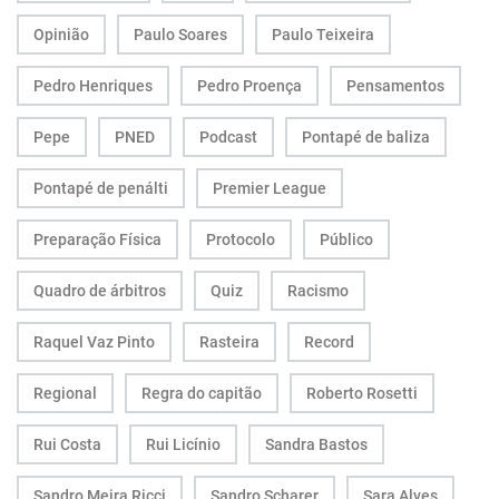
Opinião
Paulo Soares
Paulo Teixeira
Pedro Henriques
Pedro Proença
Pensamentos
Pepe
PNED
Podcast
Pontapé de baliza
Pontapé de penálti
Premier League
Preparação Física
Protocolo
Público
Quadro de árbitros
Quiz
Racismo
Raquel Vaz Pinto
Rasteira
Record
Regional
Regra do capitão
Roberto Rosetti
Rui Costa
Rui Licínio
Sandra Bastos
Sandro Meira Ricci
Sandro Scharer
Sara Alves