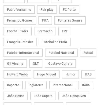
Fábio Veríssimo
Fair play
FC Porto
Fernando Gomes
FIFA
Fontelas Gomes
Football Talks
Formação
FPF
François Letexier
Futebol de Praia
Futebol Internacional
Futebol Nacional
Futsal
Gil Vicente
GLT
Gustavo Correia
Howard Webb
Hugo Miguel
Humor
IFAB
Impacto
Inglaterra
Internacional
Itália
João Bessa
João Capela
João Gonçalves