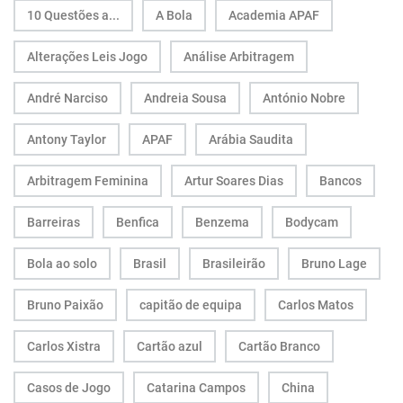
10 Questões a...
A Bola
Academia APAF
Alterações Leis Jogo
Análise Arbitragem
André Narciso
Andreia Sousa
António Nobre
Antony Taylor
APAF
Arábia Saudita
Arbitragem Feminina
Artur Soares Dias
Bancos
Barreiras
Benfica
Benzema
Bodycam
Bola ao solo
Brasil
Brasileirão
Bruno Lage
Bruno Paixão
capitão de equipa
Carlos Matos
Carlos Xistra
Cartão azul
Cartão Branco
Casos de Jogo
Catarina Campos
China