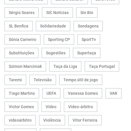
Sérgio Soares
SIC Notícias
Sin Bin
SL Benfica
Solidariedade
Sondagens
Sónia Carneiro
Sporting CP
SportTv
Substituições
Sugestões
Supertaça
Szimon Marciniak
Taça da Liga
Taça Portugal
Taremi
Televisão
Tempo útil de jogo
Tiago Martins
UEFA
Vanessa Gomes
VAR
Victor Gomes
Vídeo
Vídeo-árbitro
videoárbitro
Violência
Vitor Ferreira