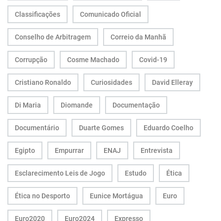
Classificações
Comunicado Oficial
Conselho de Arbitragem
Correio da Manhã
Corrupção
Cosme Machado
Covid-19
Cristiano Ronaldo
Curiosidades
David Elleray
Di Maria
Diomande
Documentação
Documentário
Duarte Gomes
Eduardo Coelho
Egipto
Empurrar
ENAJ
Entrevista
Esclarecimento Leis de Jogo
Estudo
Ética
Ética no Desporto
Eunice Mortágua
Euro
Euro2020
Euro2024
Expresso