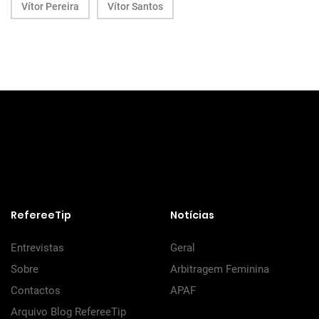
Vítor Pereira
Vítor Santos
RefereeTip
Notícias
Entrevistas
Geral
Sobre
Arbitragem Feminina
Contactos
APAF
Arquivo Blog RefereeTip