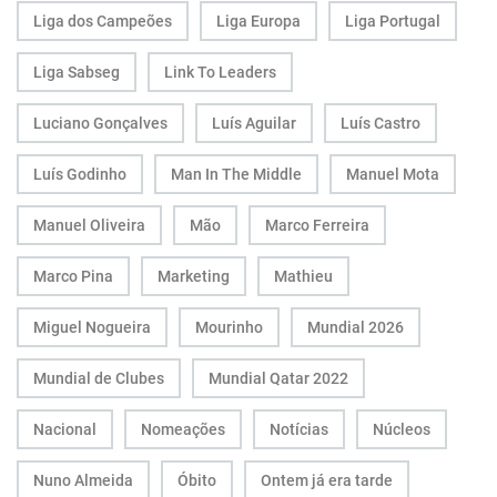
Liga dos Campeões
Liga Europa
Liga Portugal
Liga Sabseg
Link To Leaders
Luciano Gonçalves
Luís Aguilar
Luís Castro
Luís Godinho
Man In The Middle
Manuel Mota
Manuel Oliveira
Mão
Marco Ferreira
Marco Pina
Marketing
Mathieu
Miguel Nogueira
Mourinho
Mundial 2026
Mundial de Clubes
Mundial Qatar 2022
Nacional
Nomeações
Notícias
Núcleos
Nuno Almeida
Óbito
Ontem já era tarde