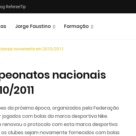
log RefereeTip
tas
Jorge Faustino
Formação
acionais novamente em 2010/2011
peonatos nacionais
0/2011
Notícias
Opiniões
isões da próxima época, organizados pela Federação
r jogados com bolas da marca desportiva Nike.
e renovou o protocolo com esta marca desportiva
 os clubes sejam novamente fornecidos com bolas