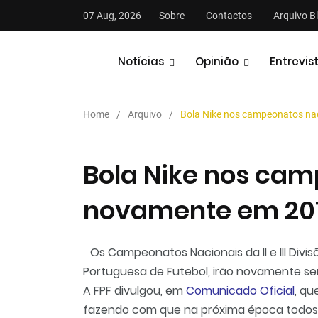
07 Aug, 2026
Sobre
Contactos
Arquivo B
Notícias
Opinião
Entrevis
Home
Arquivo
Bola Nike nos campeonatos n
Bola Nike nos cam
novamente em 201
stas
Análises
Podcasts
Os Campeonatos Nacionais da II e III Div
Portuguesa de Futebol, irão novamente se
A FPF divulgou, em
Comunicado Oficial
, qu
fazendo com que na próxima época todos