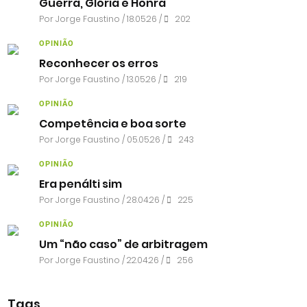
Guerra, Glória e Honra
Por
Jorge Faustino
/ 18.05.26 /
202
OPINIÃO
Reconhecer os erros
Por
Jorge Faustino
/ 13.05.26 /
219
OPINIÃO
Competência e boa sorte
Por
Jorge Faustino
/ 05.05.26 /
243
OPINIÃO
Era penálti sim
Por
Jorge Faustino
/ 28.04.26 /
225
OPINIÃO
Um “não caso” de arbitragem
Por
Jorge Faustino
/ 22.04.26 /
256
Tags