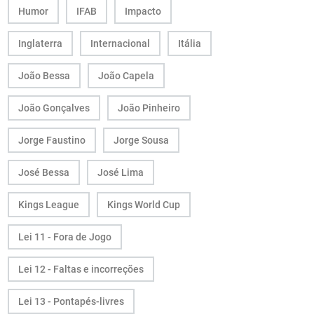
Humor
IFAB
Impacto
Inglaterra
Internacional
Itália
João Bessa
João Capela
João Gonçalves
João Pinheiro
Jorge Faustino
Jorge Sousa
José Bessa
José Lima
Kings League
Kings World Cup
Lei 11 - Fora de Jogo
Lei 12 - Faltas e incorreções
Lei 13 - Pontapés-livres