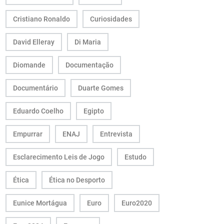
Cristiano Ronaldo
Curiosidades
David Elleray
Di Maria
Diomande
Documentação
Documentário
Duarte Gomes
Eduardo Coelho
Egipto
Empurrar
ENAJ
Entrevista
Esclarecimento Leis de Jogo
Estudo
Ética
Ética no Desporto
Eunice Mortágua
Euro
Euro2020