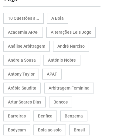
10 Questões a...
A Bola
Academia APAF
Alterações Leis Jogo
Análise Arbitragem
André Narciso
Andreia Sousa
António Nobre
Antony Taylor
APAF
Arábia Saudita
Arbitragem Feminina
Artur Soares Dias
Bancos
Barreiras
Benfica
Benzema
Bodycam
Bola ao solo
Brasil