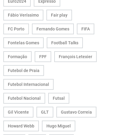
Euro2024
Expresso
Fábio Veríssimo
Fair play
FC Porto
Fernando Gomes
FIFA
Fontelas Gomes
Football Talks
Formação
FPF
François Letexier
Futebol de Praia
Futebol Internacional
Futebol Nacional
Futsal
Gil Vicente
GLT
Gustavo Correia
Howard Webb
Hugo Miguel