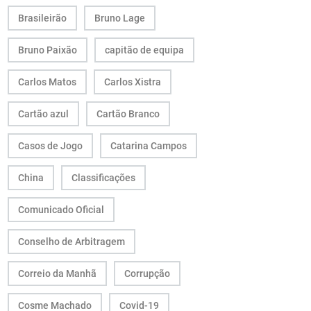
Brasileirão
Bruno Lage
Bruno Paixão
capitão de equipa
Carlos Matos
Carlos Xistra
Cartão azul
Cartão Branco
Casos de Jogo
Catarina Campos
China
Classificações
Comunicado Oficial
Conselho de Arbitragem
Correio da Manhã
Corrupção
Cosme Machado
Covid-19