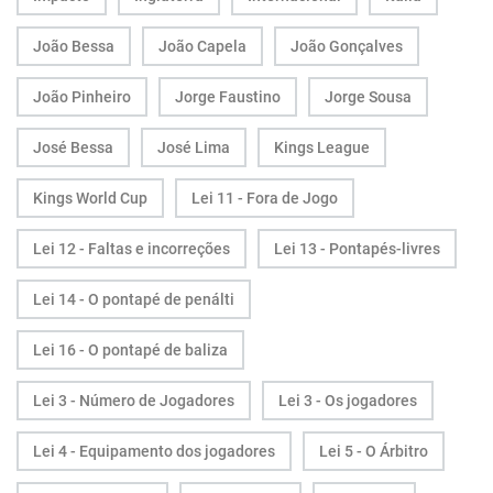
João Bessa
João Capela
João Gonçalves
João Pinheiro
Jorge Faustino
Jorge Sousa
José Bessa
José Lima
Kings League
Kings World Cup
Lei 11 - Fora de Jogo
Lei 12 - Faltas e incorreções
Lei 13 - Pontapés-livres
Lei 14 - O pontapé de penálti
Lei 16 - O pontapé de baliza
Lei 3 - Número de Jogadores
Lei 3 - Os jogadores
Lei 4 - Equipamento dos jogadores
Lei 5 - O Árbitro