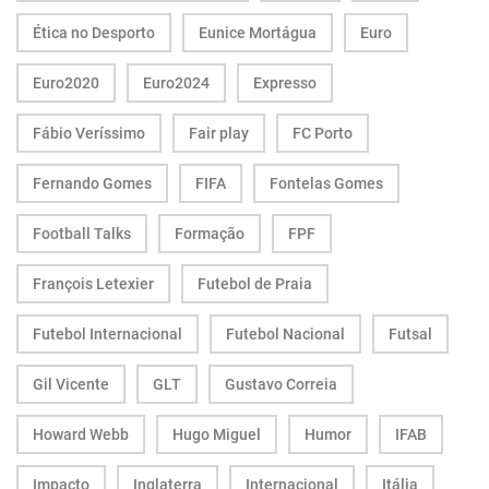
Ética no Desporto
Eunice Mortágua
Euro
Euro2020
Euro2024
Expresso
Fábio Veríssimo
Fair play
FC Porto
Fernando Gomes
FIFA
Fontelas Gomes
Football Talks
Formação
FPF
François Letexier
Futebol de Praia
Futebol Internacional
Futebol Nacional
Futsal
Gil Vicente
GLT
Gustavo Correia
Howard Webb
Hugo Miguel
Humor
IFAB
Impacto
Inglaterra
Internacional
Itália