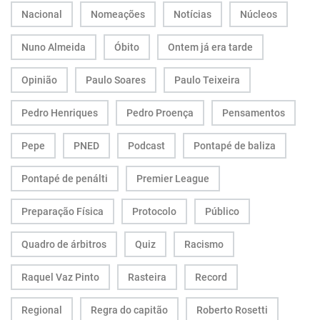
Nacional
Nomeações
Notícias
Núcleos
Nuno Almeida
Óbito
Ontem já era tarde
Opinião
Paulo Soares
Paulo Teixeira
Pedro Henriques
Pedro Proença
Pensamentos
Pepe
PNED
Podcast
Pontapé de baliza
Pontapé de penálti
Premier League
Preparação Física
Protocolo
Público
Quadro de árbitros
Quiz
Racismo
Raquel Vaz Pinto
Rasteira
Record
Regional
Regra do capitão
Roberto Rosetti