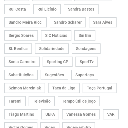
Rui Costa
Rui Licínio
Sandra Bastos
Sandro Meira Ricci
Sandro Scharer
Sara Alves
Sérgio Soares
SIC Notícias
Sin Bin
SL Benfica
Solidariedade
Sondagens
Sónia Carneiro
Sporting CP
SportTv
Substituições
Sugestões
Supertaça
Szimon Marciniak
Taça da Liga
Taça Portugal
Taremi
Televisão
Tempo útil de jogo
Tiago Martins
UEFA
Vanessa Gomes
VAR
Victor Gomes
Vídeo
Vídeo-árbitro