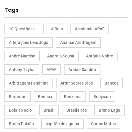
Tags
10 Questões a...
A Bola
Academia APAF
Alterações Leis Jogo
Análise Arbitragem
André Narciso
Andreia Sousa
António Nobre
Antony Taylor
APAF
Arábia Saudita
Arbitragem Feminina
Artur Soares Dias
Bancos
Barreiras
Benfica
Benzema
Bodycam
Bola ao solo
Brasil
Brasileirão
Bruno Lage
Bruno Paixão
capitão de equipa
Carlos Matos