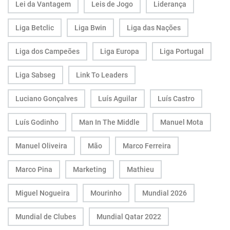
Lei da Vantagem
Leis de Jogo
Liderança
Liga Betclic
Liga Bwin
Liga das Nações
Liga dos Campeões
Liga Europa
Liga Portugal
Liga Sabseg
Link To Leaders
Luciano Gonçalves
Luís Aguilar
Luís Castro
Luís Godinho
Man In The Middle
Manuel Mota
Manuel Oliveira
Mão
Marco Ferreira
Marco Pina
Marketing
Mathieu
Miguel Nogueira
Mourinho
Mundial 2026
Mundial de Clubes
Mundial Qatar 2022