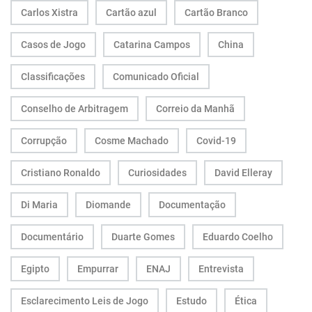
Carlos Xistra
Cartão azul
Cartão Branco
Casos de Jogo
Catarina Campos
China
Classificações
Comunicado Oficial
Conselho de Arbitragem
Correio da Manhã
Corrupção
Cosme Machado
Covid-19
Cristiano Ronaldo
Curiosidades
David Elleray
Di Maria
Diomande
Documentação
Documentário
Duarte Gomes
Eduardo Coelho
Egipto
Empurrar
ENAJ
Entrevista
Esclarecimento Leis de Jogo
Estudo
Ética