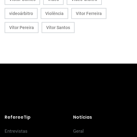
videoárbitro
Violência
Vitor Ferreira
Vítor Pereira
Vítor Santos
RefereeTip
Notícias
Entrevistas
Geral