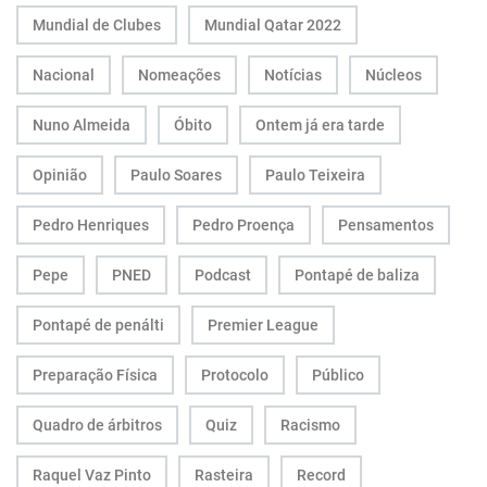
Mundial de Clubes
Mundial Qatar 2022
Nacional
Nomeações
Notícias
Núcleos
Nuno Almeida
Óbito
Ontem já era tarde
Opinião
Paulo Soares
Paulo Teixeira
Pedro Henriques
Pedro Proença
Pensamentos
Pepe
PNED
Podcast
Pontapé de baliza
Pontapé de penálti
Premier League
Preparação Física
Protocolo
Público
Quadro de árbitros
Quiz
Racismo
Raquel Vaz Pinto
Rasteira
Record