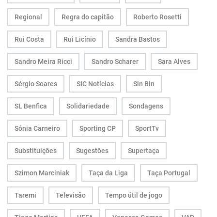
Regional
Regra do capitão
Roberto Rosetti
Rui Costa
Rui Licínio
Sandra Bastos
Sandro Meira Ricci
Sandro Scharer
Sara Alves
Sérgio Soares
SIC Notícias
Sin Bin
SL Benfica
Solidariedade
Sondagens
Sónia Carneiro
Sporting CP
SportTv
Substituições
Sugestões
Supertaça
Szimon Marciniak
Taça da Liga
Taça Portugal
Taremi
Televisão
Tempo útil de jogo