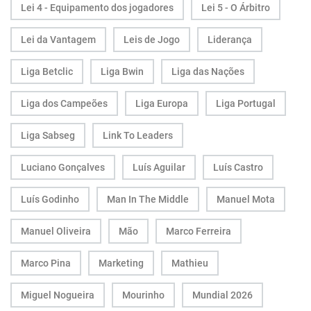
Lei 4 - Equipamento dos jogadores
Lei 5 - O Árbitro
Lei da Vantagem
Leis de Jogo
Liderança
Liga Betclic
Liga Bwin
Liga das Nações
Liga dos Campeões
Liga Europa
Liga Portugal
Liga Sabseg
Link To Leaders
Luciano Gonçalves
Luís Aguilar
Luís Castro
Luís Godinho
Man In The Middle
Manuel Mota
Manuel Oliveira
Mão
Marco Ferreira
Marco Pina
Marketing
Mathieu
Miguel Nogueira
Mourinho
Mundial 2026