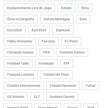
Esclarecimento Leis de Jogo
Estudo
Ética
Ética no Desporto
Eunice Mortágua
Euro
Euro2020
Euro2024
Expresso
Fábio Veríssimo
Fair play
FC Porto
Fernando Gomes
FIFA
Fontelas Gomes
Football Talks
Formação
FPF
François Letexier
Futebol de Praia
Futebol Internacional
Futebol Nacional
Futsal
Gil Vicente
GLT
Gustavo Correia
Howard Webb
Hugo Miguel
Humor
IFAB