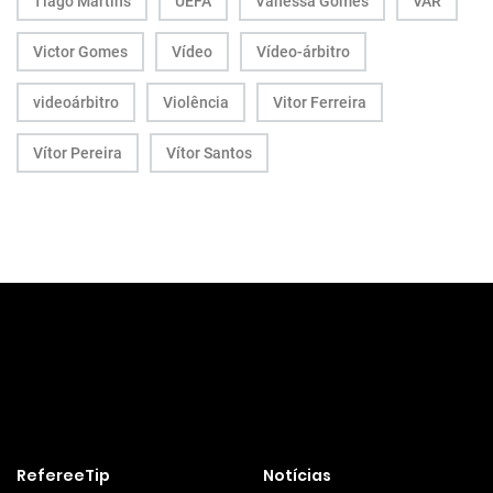
Tiago Martins
UEFA
Vanessa Gomes
VAR
Victor Gomes
Vídeo
Vídeo-árbitro
videoárbitro
Violência
Vitor Ferreira
Vítor Pereira
Vítor Santos
RefereeTip
Notícias