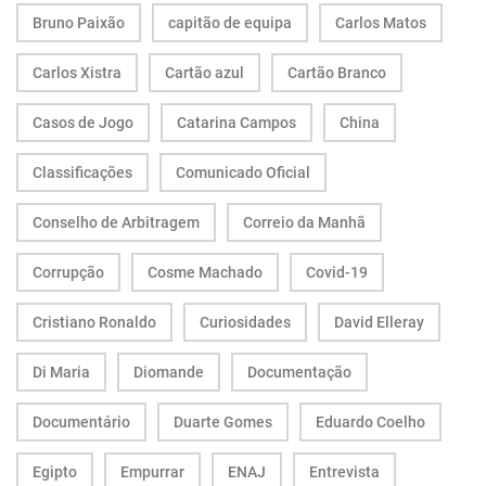
Bruno Paixão
capitão de equipa
Carlos Matos
Carlos Xistra
Cartão azul
Cartão Branco
Casos de Jogo
Catarina Campos
China
Classificações
Comunicado Oficial
Conselho de Arbitragem
Correio da Manhã
Corrupção
Cosme Machado
Covid-19
Cristiano Ronaldo
Curiosidades
David Elleray
Di Maria
Diomande
Documentação
Documentário
Duarte Gomes
Eduardo Coelho
Egipto
Empurrar
ENAJ
Entrevista