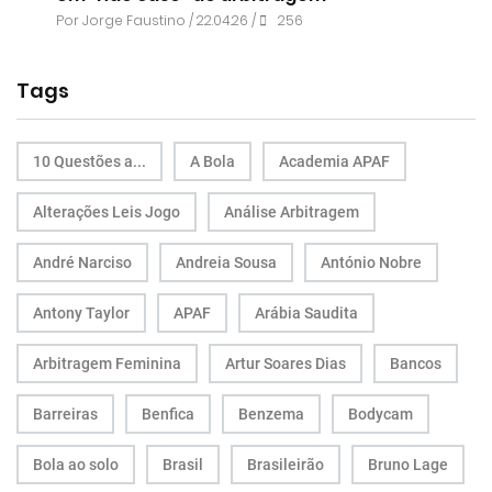
Por
Jorge Faustino
/ 22.04.26 /
256
Tags
10 Questões a...
A Bola
Academia APAF
Alterações Leis Jogo
Análise Arbitragem
André Narciso
Andreia Sousa
António Nobre
Antony Taylor
APAF
Arábia Saudita
Arbitragem Feminina
Artur Soares Dias
Bancos
Barreiras
Benfica
Benzema
Bodycam
Bola ao solo
Brasil
Brasileirão
Bruno Lage