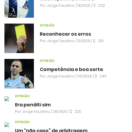
Por
Jorge Faustino
/ 18.05.26 /
202
OPINIÃO
Reconhecer os erros
Por
Jorge Faustino
/ 13.05.26 /
219
OPINIÃO
Competência e boa sorte
Por
Jorge Faustino
/ 05.05.26 /
243
OPINIÃO
Era penálti sim
Por
Jorge Faustino
/ 28.04.26 /
225
OPINIÃO
Um “não caso” de arbitragem