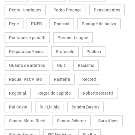
Pedro Henriques
Pedro Proença
Pensamentos
Pepe
PNED
Podcast
Pontapé de baliza
Pontapé de penálti
Premier League
Preparação Física
Protocolo
Público
Quadro de árbitros
Quiz
Racismo
Raquel Vaz Pinto
Rasteira
Record
Regional
Regra do capitão
Roberto Rosetti
Rui Costa
Rui Licínio
Sandra Bastos
Sandro Meira Ricci
Sandro Scharer
Sara Alves
Sérgio Soares
SIC Notícias
Sin Bin