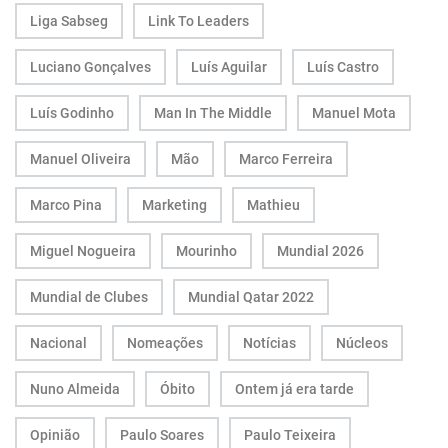
Liga Sabseg
Link To Leaders
Luciano Gonçalves
Luís Aguilar
Luís Castro
Luís Godinho
Man In The Middle
Manuel Mota
Manuel Oliveira
Mão
Marco Ferreira
Marco Pina
Marketing
Mathieu
Miguel Nogueira
Mourinho
Mundial 2026
Mundial de Clubes
Mundial Qatar 2022
Nacional
Nomeações
Notícias
Núcleos
Nuno Almeida
Óbito
Ontem já era tarde
Opinião
Paulo Soares
Paulo Teixeira