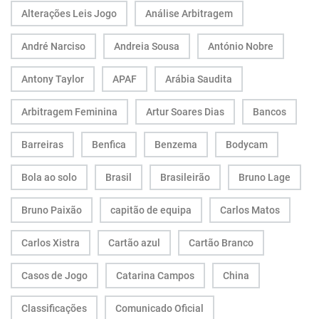
Alterações Leis Jogo
Análise Arbitragem
André Narciso
Andreia Sousa
António Nobre
Antony Taylor
APAF
Arábia Saudita
Arbitragem Feminina
Artur Soares Dias
Bancos
Barreiras
Benfica
Benzema
Bodycam
Bola ao solo
Brasil
Brasileirão
Bruno Lage
Bruno Paixão
capitão de equipa
Carlos Matos
Carlos Xistra
Cartão azul
Cartão Branco
Casos de Jogo
Catarina Campos
China
Classificações
Comunicado Oficial