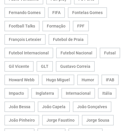
Fernando Gomes
FIFA
Fontelas Gomes
Football Talks
Formação
FPF
François Letexier
Futebol de Praia
Futebol Internacional
Futebol Nacional
Futsal
Gil Vicente
GLT
Gustavo Correia
Howard Webb
Hugo Miguel
Humor
IFAB
Impacto
Inglaterra
Internacional
Itália
João Bessa
João Capela
João Gonçalves
João Pinheiro
Jorge Faustino
Jorge Sousa