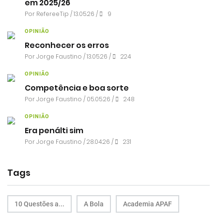
em 2025/26
Por RefereeTip / 13.05.26 /
9
OPINIÃO
Reconhecer os erros
Por
Jorge Faustino
/ 13.05.26 /
224
OPINIÃO
Competência e boa sorte
Por
Jorge Faustino
/ 05.05.26 /
248
OPINIÃO
Era penálti sim
Por
Jorge Faustino
/ 28.04.26 /
231
Tags
10 Questões a...
A Bola
Academia APAF