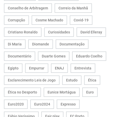
Conselho de Arbitragem
Correio da Manhã
Corrupção
Cosme Machado
Covid-19
Cristiano Ronaldo
Curiosidades
David Elleray
Di Maria
Diomande
Documentação
Documentário
Duarte Gomes
Eduardo Coelho
Egipto
Empurrar
ENAJ
Entrevista
Esclarecimento Leis de Jogo
Estudo
Ética
Ética no Desporto
Eunice Mortágua
Euro
Euro2020
Euro2024
Expresso
Fábio Veríssimo
Fair play
FC Porto