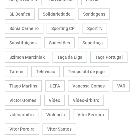
SL Benfica
Solidariedade
Sondagens
Sónia Carneiro
Sporting CP
SportTv
Substituições
Sugestões
Supertaça
Szimon Marciniak
Taça da Liga
Taça Portugal
Taremi
Televisão
Tempo útil de jogo
Tiago Martins
UEFA
Vanessa Gomes
VAR
Victor Gomes
Vídeo
Vídeo-árbitro
videoárbitro
Violência
Vitor Ferreira
Vítor Pereira
Vítor Santos