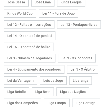
José Bessa
José Lima
Kings League
Kings World Cup
Lei 11 - Fora de Jogo
Lei 12 - Faltas e incorreções
Lei 13 - Pontapés-livres
Lei 14 - O pontapé de penálti
Lei 16 - O pontapé de baliza
Lei 3 - Número de Jogadores
Lei 3 - Os jogadores
Lei 4 - Equipamento dos jogadores
Lei 5 - O Árbitro
Lei da Vantagem
Leis de Jogo
Liderança
Liga Betclic
Liga Bwin
Liga das Nações
Liga dos Campeões
Liga Europa
Liga Portugal