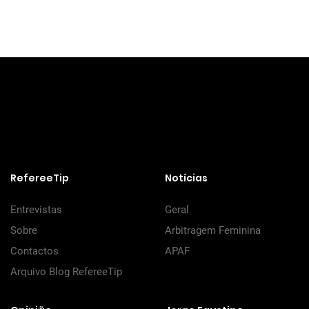
RefereeTip
Notícias
Entrevistas
Geral
Sobre
Arbitragem Feminina
Contactos
APAF
Arquivo Blog RefereeTip