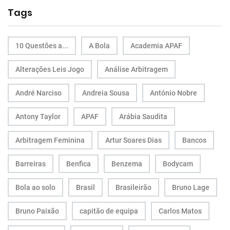
Tags
10 Questões a...
A Bola
Academia APAF
Alterações Leis Jogo
Análise Arbitragem
André Narciso
Andreia Sousa
António Nobre
Antony Taylor
APAF
Arábia Saudita
Arbitragem Feminina
Artur Soares Dias
Bancos
Barreiras
Benfica
Benzema
Bodycam
Bola ao solo
Brasil
Brasileirão
Bruno Lage
Bruno Paixão
capitão de equipa
Carlos Matos