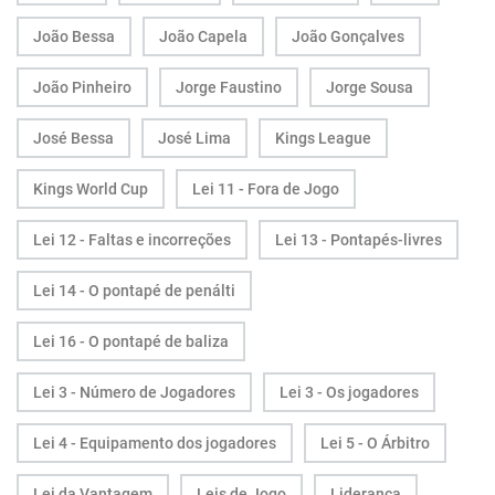
João Bessa
João Capela
João Gonçalves
João Pinheiro
Jorge Faustino
Jorge Sousa
José Bessa
José Lima
Kings League
Kings World Cup
Lei 11 - Fora de Jogo
Lei 12 - Faltas e incorreções
Lei 13 - Pontapés-livres
Lei 14 - O pontapé de penálti
Lei 16 - O pontapé de baliza
Lei 3 - Número de Jogadores
Lei 3 - Os jogadores
Lei 4 - Equipamento dos jogadores
Lei 5 - O Árbitro
Lei da Vantagem
Leis de Jogo
Liderança