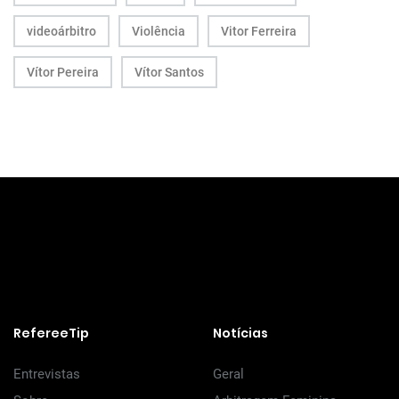
videoárbitro
Violência
Vitor Ferreira
Vítor Pereira
Vítor Santos
RefereeTip
Notícias
Entrevistas
Geral