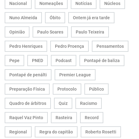
Nacional
Nomeações
Notícias
Núcleos
Nuno Almeida
Óbito
Ontem já era tarde
Opinião
Paulo Soares
Paulo Teixeira
Pedro Henriques
Pedro Proença
Pensamentos
Pepe
PNED
Podcast
Pontapé de baliza
Pontapé de penálti
Premier League
Preparação Física
Protocolo
Público
Quadro de árbitros
Quiz
Racismo
Raquel Vaz Pinto
Rasteira
Record
Regional
Regra do capitão
Roberto Rosetti