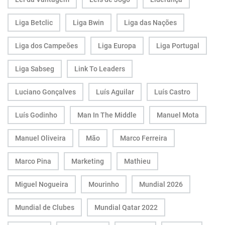
Liga Betclic
Liga Bwin
Liga das Nações
Liga dos Campeões
Liga Europa
Liga Portugal
Liga Sabseg
Link To Leaders
Luciano Gonçalves
Luís Aguilar
Luís Castro
Luís Godinho
Man In The Middle
Manuel Mota
Manuel Oliveira
Mão
Marco Ferreira
Marco Pina
Marketing
Mathieu
Miguel Nogueira
Mourinho
Mundial 2026
Mundial de Clubes
Mundial Qatar 2022