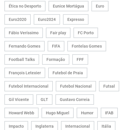
Ética no Desporto
Eunice Mortágua
Euro
Euro2020
Euro2024
Expresso
Fábio Veríssimo
Fair play
FC Porto
Fernando Gomes
FIFA
Fontelas Gomes
Football Talks
Formação
FPF
François Letexier
Futebol de Praia
Futebol Internacional
Futebol Nacional
Futsal
Gil Vicente
GLT
Gustavo Correia
Howard Webb
Hugo Miguel
Humor
IFAB
Impacto
Inglaterra
Internacional
Itália