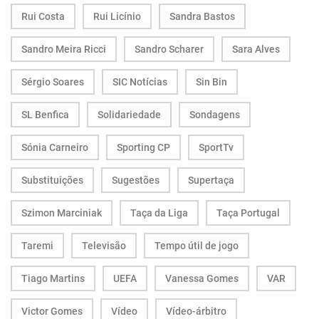
Rui Costa
Rui Licínio
Sandra Bastos
Sandro Meira Ricci
Sandro Scharer
Sara Alves
Sérgio Soares
SIC Notícias
Sin Bin
SL Benfica
Solidariedade
Sondagens
Sónia Carneiro
Sporting CP
SportTv
Substituições
Sugestões
Supertaça
Szimon Marciniak
Taça da Liga
Taça Portugal
Taremi
Televisão
Tempo útil de jogo
Tiago Martins
UEFA
Vanessa Gomes
VAR
Victor Gomes
Vídeo
Vídeo-árbitro