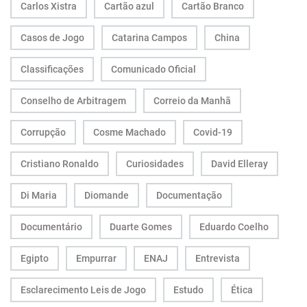
Carlos Xistra
Cartão azul
Cartão Branco
Casos de Jogo
Catarina Campos
China
Classificações
Comunicado Oficial
Conselho de Arbitragem
Correio da Manhã
Corrupção
Cosme Machado
Covid-19
Cristiano Ronaldo
Curiosidades
David Elleray
Di Maria
Diomande
Documentação
Documentário
Duarte Gomes
Eduardo Coelho
Egipto
Empurrar
ENAJ
Entrevista
Esclarecimento Leis de Jogo
Estudo
Ética