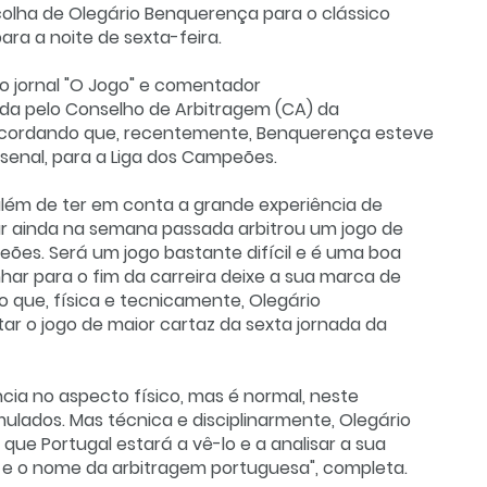
colha de Olegário Benquerença para o clássico
ara a noite de sexta-feira.
 do jornal "O Jogo" e comentador
da pelo Conselho de Arbitragem (CA) da
recordando que, recentemente, Benquerença esteve
senal, para a Liga dos Campeões.
além de ter em conta a grande experiência de
r ainda na semana passada arbitrou um jogo de
ões. Será um jogo bastante difícil e é uma boa
ar para o fim da carreira deixe a sua marca de
o que, física e tecnicamente, Olegário
r o jogo de maior cartaz da sexta jornada da
ia no aspecto físico, mas é normal, neste
lados. Mas técnica e disciplinarmente, Olegário
ue Portugal estará a vê-lo e a analisar a sua
 e o nome da arbitragem portuguesa", completa.