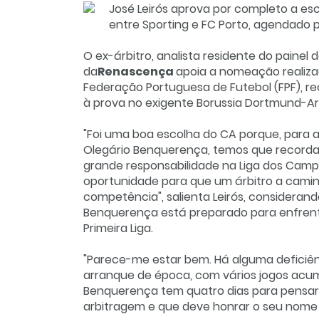
José Leirós aprova por completo a es
entre Sporting e FC Porto, agendado p
O ex-árbitro, analista residente do painel
da
Renascença
apoia a nomeação realiza
Federação Portuguesa de Futebol (FPF), 
à prova no exigente Borussia Dortmund-Ar
"Foi uma boa escolha do CA porque, para 
Olegário Benquerença, temos que recorda
grande responsabilidade na Liga dos Campe
oportunidade para que um árbitro a caminh
competência", salienta Leirós, considerand
Benquerença está preparado para enfrenta
Primeira Liga.
"Parece-me estar bem. Há alguma deficiênc
arranque de época, com vários jogos acumu
Benquerença tem quatro dias para pensar q
arbitragem e que deve honrar o seu nome