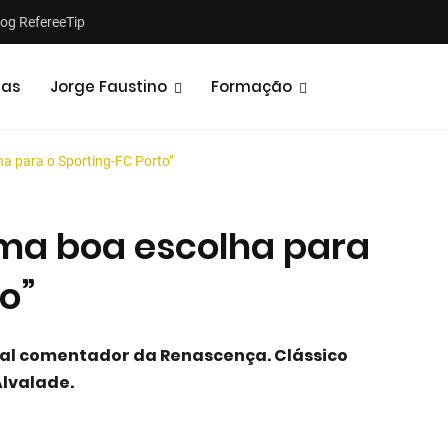
log RefereeTip
tas
Jorge Faustino
Formação
a para o Sporting-FC Porto”
ma boa escolha para
o”
Notícias
Opiniões
ual comentador da Renascença. Clássico
Alvalade.