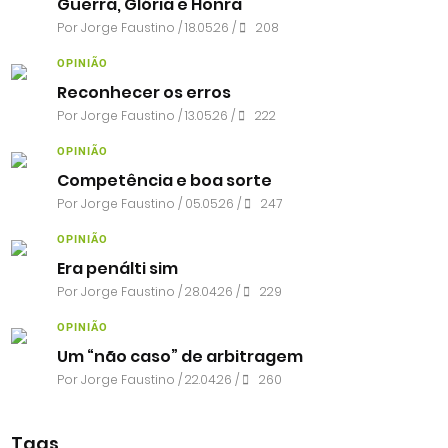
Guerra, Glória e Honra
Por
Jorge Faustino
/ 18.05.26 /
208
OPINIÃO
Reconhecer os erros
Por
Jorge Faustino
/ 13.05.26 /
222
OPINIÃO
Competência e boa sorte
Por
Jorge Faustino
/ 05.05.26 /
247
OPINIÃO
Era penálti sim
Por
Jorge Faustino
/ 28.04.26 /
229
OPINIÃO
Um “não caso” de arbitragem
Por
Jorge Faustino
/ 22.04.26 /
260
Tags