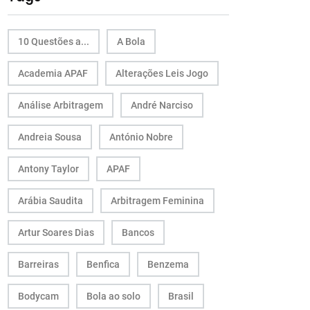
10 Questões a...
A Bola
Academia APAF
Alterações Leis Jogo
Análise Arbitragem
André Narciso
Andreia Sousa
António Nobre
Antony Taylor
APAF
Arábia Saudita
Arbitragem Feminina
Artur Soares Dias
Bancos
Barreiras
Benfica
Benzema
Bodycam
Bola ao solo
Brasil