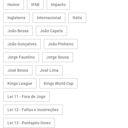
Humor
IFAB
Impacto
Inglaterra
Internacional
Itália
João Bessa
João Capela
João Gonçalves
João Pinheiro
Jorge Faustino
Jorge Sousa
José Bessa
José Lima
Kings League
Kings World Cup
Lei 11 - Fora de Jogo
Lei 12 - Faltas e incorreções
Lei 13 - Pontapés-livres