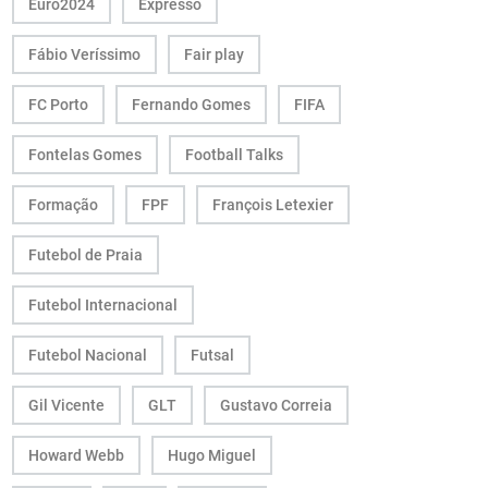
Euro2024
Expresso
Fábio Veríssimo
Fair play
FC Porto
Fernando Gomes
FIFA
Fontelas Gomes
Football Talks
Formação
FPF
François Letexier
Futebol de Praia
Futebol Internacional
Futebol Nacional
Futsal
Gil Vicente
GLT
Gustavo Correia
Howard Webb
Hugo Miguel