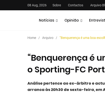
08 Aug, 2026
Sobre
Contactos
Arquivo B
Notícias
Opinião
Entrevis
Home
Arquivo
“Benquerença é uma boa escolh
“Benquerença é u
o Sporting-FC Port
stas
Análises
Podcasts
Análise pertence ao ex-árbitro e act
arranca às 20h30 de sexta-feira, em 