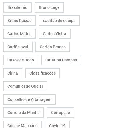
Brasileirão
Bruno Lage
Bruno Paixão
capitão de equipa
Carlos Matos
Carlos Xistra
Cartão azul
Cartão Branco
Casos de Jogo
Catarina Campos
China
Classificações
Comunicado Oficial
Conselho de Arbitragem
Correio da Manhã
Corrupção
Cosme Machado
Covid-19