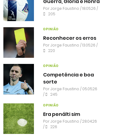
Guerra, Glória e Honra
Por
Jorge Faustino
/ 18.05.26 /
205
OPINIÃO
Reconhecer os erros
Por
Jorge Faustino
/ 13.05.26 /
220
OPINIÃO
Competência e boa
sorte
Por
Jorge Faustino
/ 05.05.26
/
245
OPINIÃO
Era penálti sim
Por
Jorge Faustino
/ 28.04.26
/
226