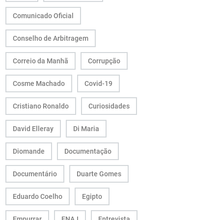
Comunicado Oficial
Conselho de Arbitragem
Correio da Manhã
Corrupção
Cosme Machado
Covid-19
Cristiano Ronaldo
Curiosidades
David Elleray
Di Maria
Diomande
Documentação
Documentário
Duarte Gomes
Eduardo Coelho
Egipto
Empurrar
ENAJ
Entrevista