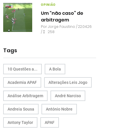
OPINIÃO
Um “não caso” de
arbitragem
Por
Jorge Faustino
/ 22.04.26
/
258
Tags
10 Questões a...
A Bola
Academia APAF
Alterações Leis Jogo
Análise Arbitragem
André Narciso
Andreia Sousa
António Nobre
Antony Taylor
APAF