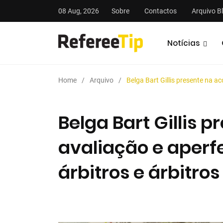
08 Aug, 2026
Sobre
Contactos
Arquivo B
Notícias
Home
Arquivo
Belga Bart Gillis presente na a
Belga Bart Gillis 
avaliação e aper
stas
Análises
Podcasts
árbitros e árbitros