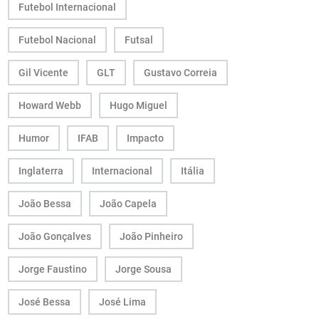
Futebol Internacional
Futebol Nacional
Futsal
Gil Vicente
GLT
Gustavo Correia
Howard Webb
Hugo Miguel
Humor
IFAB
Impacto
Inglaterra
Internacional
Itália
João Bessa
João Capela
João Gonçalves
João Pinheiro
Jorge Faustino
Jorge Sousa
José Bessa
José Lima