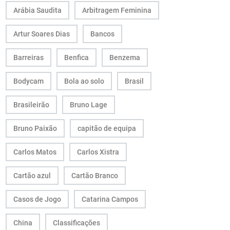
Arábia Saudita
Arbitragem Feminina
Artur Soares Dias
Bancos
Barreiras
Benfica
Benzema
Bodycam
Bola ao solo
Brasil
Brasileirão
Bruno Lage
Bruno Paixão
capitão de equipa
Carlos Matos
Carlos Xistra
Cartão azul
Cartão Branco
Casos de Jogo
Catarina Campos
China
Classificações