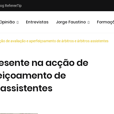
log RefereeTip
Opinião
Entrevistas
Jorge Faustino
Formaç
cção de avaliação e aperfeiçoamento de árbitros e árbitros assistentes
presente na acção de
feiçoamento de
Notícias
Opiniões
 assistentes