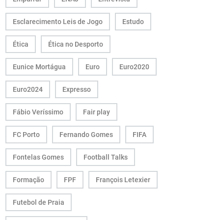
Esclarecimento Leis de Jogo
Estudo
Ética
Ética no Desporto
Eunice Mortágua
Euro
Euro2020
Euro2024
Expresso
Fábio Veríssimo
Fair play
FC Porto
Fernando Gomes
FIFA
Fontelas Gomes
Football Talks
Formação
FPF
François Letexier
Futebol de Praia