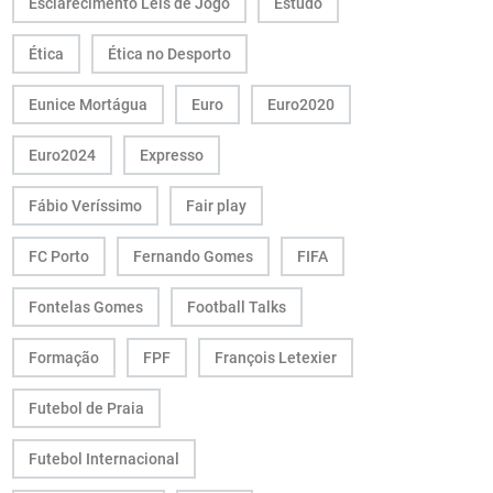
Esclarecimento Leis de Jogo
Estudo
Ética
Ética no Desporto
Eunice Mortágua
Euro
Euro2020
Euro2024
Expresso
Fábio Veríssimo
Fair play
FC Porto
Fernando Gomes
FIFA
Fontelas Gomes
Football Talks
Formação
FPF
François Letexier
Futebol de Praia
Futebol Internacional