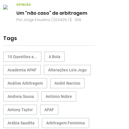
OPINIÃO
Um “não caso” de arbitragem
Por
Jorge Faustino
/ 22.04.26 /
256
Tags
10 Questões a...
A Bola
Academia APAF
Alterações Leis Jogo
Análise Arbitragem
André Narciso
Andreia Sousa
António Nobre
Antony Taylor
APAF
Arábia Saudita
Arbitragem Feminina