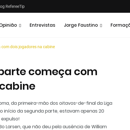
log RefereeTip
Opinião
Entrevistas
Jorge Faustino
Formaç
 com dois jogadores na cabine
 parte começa com
 cabine
Notícias
Opiniões
 Roma, da primeira-mão dos oitavos-de-final da Liga
o início da segunda parte, estavam apenas 20
 expulso!
 Bo Larsen, que não deu pela ausência de William