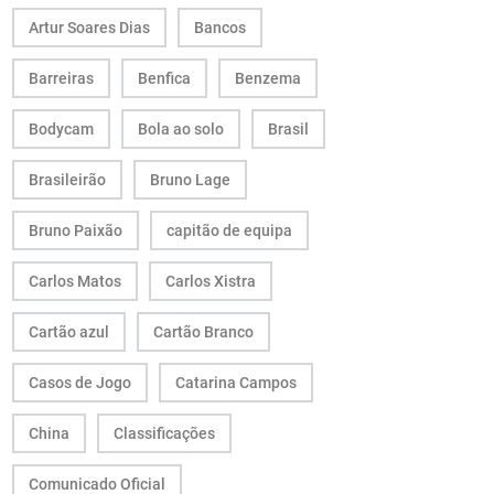
Artur Soares Dias
Bancos
Barreiras
Benfica
Benzema
Bodycam
Bola ao solo
Brasil
Brasileirão
Bruno Lage
Bruno Paixão
capitão de equipa
Carlos Matos
Carlos Xistra
Cartão azul
Cartão Branco
Casos de Jogo
Catarina Campos
China
Classificações
Comunicado Oficial