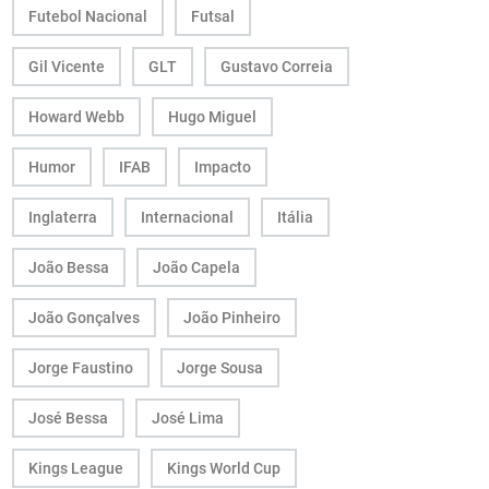
Futebol Nacional
Futsal
Gil Vicente
GLT
Gustavo Correia
Howard Webb
Hugo Miguel
Humor
IFAB
Impacto
Inglaterra
Internacional
Itália
João Bessa
João Capela
João Gonçalves
João Pinheiro
Jorge Faustino
Jorge Sousa
José Bessa
José Lima
Kings League
Kings World Cup