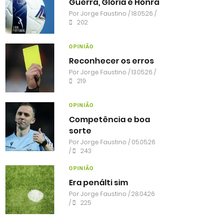
Guerra, Glória e Honra
Por
Jorge Faustino
/ 18.05.26 /
202
OPINIÃO
Reconhecer os erros
Por
Jorge Faustino
/ 13.05.26 /
219
OPINIÃO
Competência e boa
sorte
Por
Jorge Faustino
/ 05.05.26
/
243
OPINIÃO
Era penálti sim
Por
Jorge Faustino
/ 28.04.26
/
225