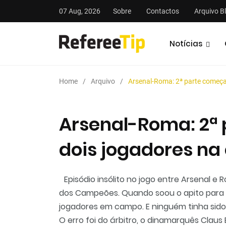
07 Aug, 2026
Sobre
Contactos
Arquivo B
Notícias
Home
Arquivo
Arsenal-Roma: 2ª parte começa
Arsenal-Roma: 2ª
dois jogadores na
stas
Análises
Podcasts
Episódio insólito no jogo entre Arsenal e
dos Campeões. Quando soou o apito para 
jogadores em campo. E ninguém tinha sido
O erro foi do árbitro, o dinamarquês Claus