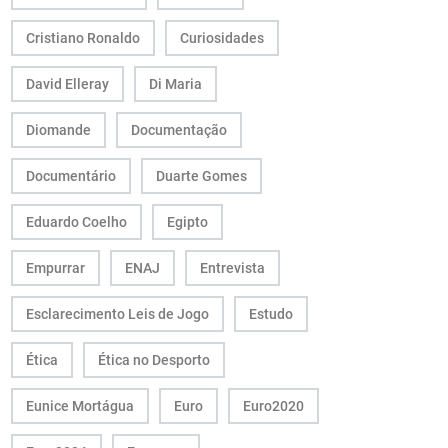
Cristiano Ronaldo
Curiosidades
David Elleray
Di Maria
Diomande
Documentação
Documentário
Duarte Gomes
Eduardo Coelho
Egipto
Empurrar
ENAJ
Entrevista
Esclarecimento Leis de Jogo
Estudo
Ética
Ética no Desporto
Eunice Mortágua
Euro
Euro2020