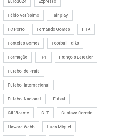
Euro2024
Expresso
Fábio Veríssimo
Fair play
FC Porto
Fernando Gomes
FIFA
Fontelas Gomes
Football Talks
Formação
FPF
François Letexier
Futebol de Praia
Futebol Internacional
Futebol Nacional
Futsal
Gil Vicente
GLT
Gustavo Correia
Howard Webb
Hugo Miguel