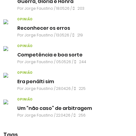
Guerra, Glória e Honra
Por
Jorge Faustino
/ 18.05.26 /
203
OPINIÃO
Reconhecer os erros
Por
Jorge Faustino
/ 13.05.26 /
219
OPINIÃO
Competência e boa sorte
Por
Jorge Faustino
/ 05.05.26 /
244
OPINIÃO
Era penálti sim
Por
Jorge Faustino
/ 28.04.26 /
225
OPINIÃO
Um “não caso” de arbitragem
Por
Jorge Faustino
/ 22.04.26 /
256
Tags