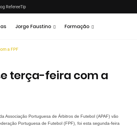
log RefereeTip
tas
Jorge Faustino
Formação
 com a FPF
e terça-feira com a
Notícias
Opiniões
o da Associação Portuguesa de Árbitros de Futebol (APAF) vão
Federação Portuguesa de Futebol (FPF), foi esta segunda-feira