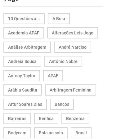
10 Questões a...
A Bola
Academia APAF
Alterações Leis Jogo
Análise Arbitragem
André Narciso
Andreia Sousa
António Nobre
Antony Taylor
APAF
Arábia Saudita
Arbitragem Feminina
Artur Soares Dias
Bancos
Barreiras
Benfica
Benzema
Bodycam
Bola ao solo
Brasil