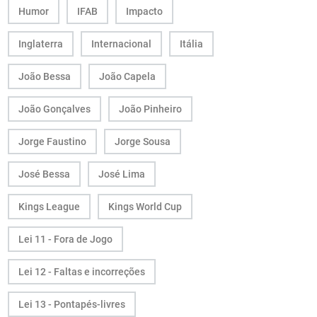
Humor
IFAB
Impacto
Inglaterra
Internacional
Itália
João Bessa
João Capela
João Gonçalves
João Pinheiro
Jorge Faustino
Jorge Sousa
José Bessa
José Lima
Kings League
Kings World Cup
Lei 11 - Fora de Jogo
Lei 12 - Faltas e incorreções
Lei 13 - Pontapés-livres