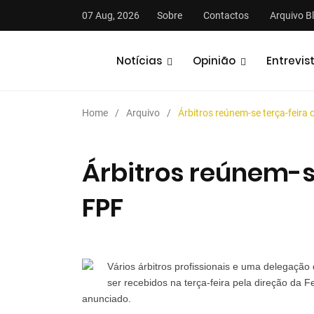
07 Aug, 2026
Sobre
Contactos
Arquivo B
Notícias
Opinião
Entrevis
Home
Arquivo
Árbitros reúnem-se terça-feira
Árbitros reúnem-s
FPF
stas
Análises
Podcasts
Vários árbitros profissionais e uma delegaçã
ser recebidos na terça-feira pela direção da 
anunciado.