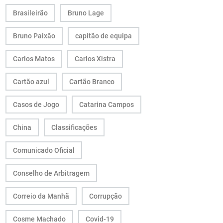
Brasileirão
Bruno Lage
Bruno Paixão
capitão de equipa
Carlos Matos
Carlos Xistra
Cartão azul
Cartão Branco
Casos de Jogo
Catarina Campos
China
Classificações
Comunicado Oficial
Conselho de Arbitragem
Correio da Manhã
Corrupção
Cosme Machado
Covid-19