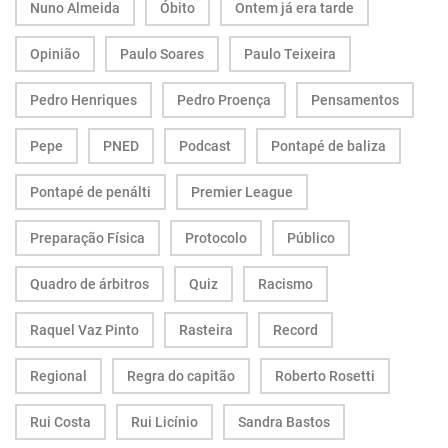
Nuno Almeida
Óbito
Ontem já era tarde
Opinião
Paulo Soares
Paulo Teixeira
Pedro Henriques
Pedro Proença
Pensamentos
Pepe
PNED
Podcast
Pontapé de baliza
Pontapé de penálti
Premier League
Preparação Física
Protocolo
Público
Quadro de árbitros
Quiz
Racismo
Raquel Vaz Pinto
Rasteira
Record
Regional
Regra do capitão
Roberto Rosetti
Rui Costa
Rui Licínio
Sandra Bastos