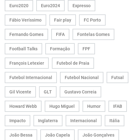
Euro2020
Euro2024
Expresso
Fábio Veríssimo
Fair play
FC Porto
Fernando Gomes
FIFA
Fontelas Gomes
Football Talks
Formação
FPF
François Letexier
Futebol de Praia
Futebol Internacional
Futebol Nacional
Futsal
Gil Vicente
GLT
Gustavo Correia
Howard Webb
Hugo Miguel
Humor
IFAB
Impacto
Inglaterra
Internacional
Itália
João Bessa
João Capela
João Gonçalves