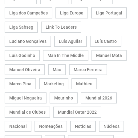
Liga dos Campeões
Liga Europa
Liga Portugal
Liga Sabseg
Link To Leaders
Luciano Gonçalves
Luís Aguilar
Luís Castro
Luís Godinho
Man In The Middle
Manuel Mota
Manuel Oliveira
Mão
Marco Ferreira
Marco Pina
Marketing
Mathieu
Miguel Nogueira
Mourinho
Mundial 2026
Mundial de Clubes
Mundial Qatar 2022
Nacional
Nomeações
Notícias
Núcleos