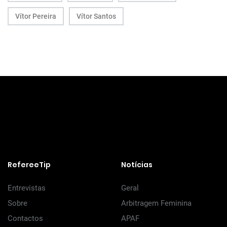
Vítor Pereira
Vítor Santos
RefereeTip
Notícias
Entrevistas
Geral
Sobre
Arbitragem Feminina
Contactos
APAF