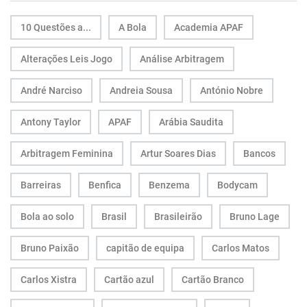
10 Questões a...
A Bola
Academia APAF
Alterações Leis Jogo
Análise Arbitragem
André Narciso
Andreia Sousa
António Nobre
Antony Taylor
APAF
Arábia Saudita
Arbitragem Feminina
Artur Soares Dias
Bancos
Barreiras
Benfica
Benzema
Bodycam
Bola ao solo
Brasil
Brasileirão
Bruno Lage
Bruno Paixão
capitão de equipa
Carlos Matos
Carlos Xistra
Cartão azul
Cartão Branco