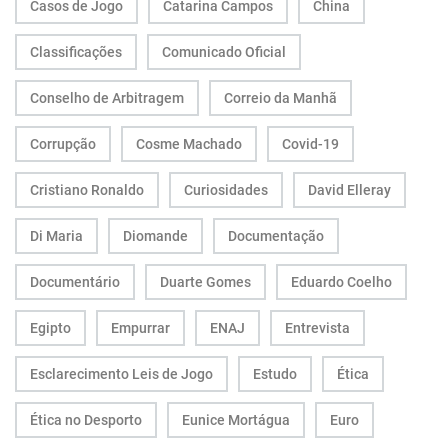
Casos de Jogo
Catarina Campos
China
Classificações
Comunicado Oficial
Conselho de Arbitragem
Correio da Manhã
Corrupção
Cosme Machado
Covid-19
Cristiano Ronaldo
Curiosidades
David Elleray
Di Maria
Diomande
Documentação
Documentário
Duarte Gomes
Eduardo Coelho
Egipto
Empurrar
ENAJ
Entrevista
Esclarecimento Leis de Jogo
Estudo
Ética
Ética no Desporto
Eunice Mortágua
Euro