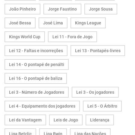
João Pinheiro
Jorge Faustino
Jorge Sousa
José Bessa
José Lima
Kings League
Kings World Cup
Lei 11 - Fora de Jogo
Lei 12 - Faltas e incorreções
Lei 13 - Pontapés-livres
Lei 14 - O pontapé de penálti
Lei 16 - O pontapé de baliza
Lei 3 - Número de Jogadores
Lei 3 - Os jogadores
Lei 4 - Equipamento dos jogadores
Lei 5 - O Árbitro
Lei da Vantagem
Leis de Jogo
Liderança
Liga Betclic
Liga Bwin
Liga das Nações