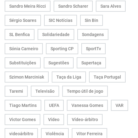
Sandro Meira Ricci
Sandro Scharer
Sara Alves
Sérgio Soares
SIC Notícias
Sin Bin
SL Benfica
Solidariedade
Sondagens
Sónia Carneiro
Sporting CP
SportTv
Substituições
Sugestões
Supertaça
Szimon Marciniak
Taça da Liga
Taça Portugal
Taremi
Televisão
Tempo útil de jogo
Tiago Martins
UEFA
Vanessa Gomes
VAR
Victor Gomes
Vídeo
Vídeo-árbitro
videoárbitro
Violência
Vitor Ferreira