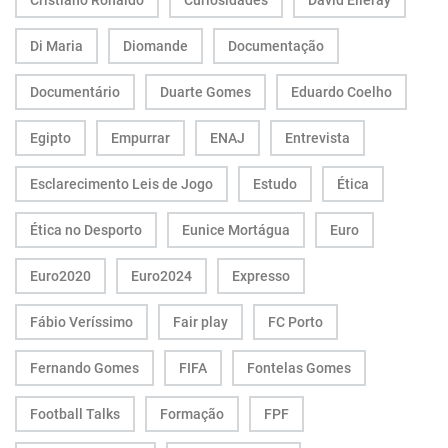
Cristiano Ronaldo
Curiosidades
David Elleray
Di Maria
Diomande
Documentação
Documentário
Duarte Gomes
Eduardo Coelho
Egipto
Empurrar
ENAJ
Entrevista
Esclarecimento Leis de Jogo
Estudo
Ética
Ética no Desporto
Eunice Mortágua
Euro
Euro2020
Euro2024
Expresso
Fábio Veríssimo
Fair play
FC Porto
Fernando Gomes
FIFA
Fontelas Gomes
Football Talks
Formação
FPF