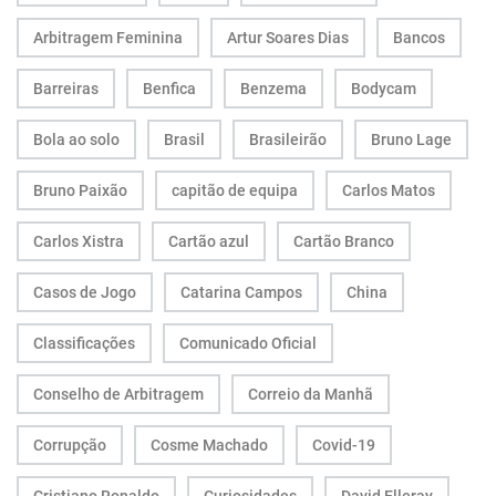
Arbitragem Feminina
Artur Soares Dias
Bancos
Barreiras
Benfica
Benzema
Bodycam
Bola ao solo
Brasil
Brasileirão
Bruno Lage
Bruno Paixão
capitão de equipa
Carlos Matos
Carlos Xistra
Cartão azul
Cartão Branco
Casos de Jogo
Catarina Campos
China
Classificações
Comunicado Oficial
Conselho de Arbitragem
Correio da Manhã
Corrupção
Cosme Machado
Covid-19