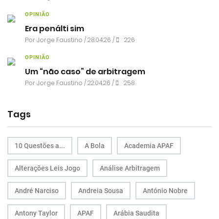
OPINIÃO
Era penálti sim
Por
Jorge Faustino
/ 28.04.26 /
226
OPINIÃO
Um “não caso” de arbitragem
Por
Jorge Faustino
/ 22.04.26 /
258
Tags
10 Questões a...
A Bola
Academia APAF
Alterações Leis Jogo
Análise Arbitragem
André Narciso
Andreia Sousa
António Nobre
Antony Taylor
APAF
Arábia Saudita