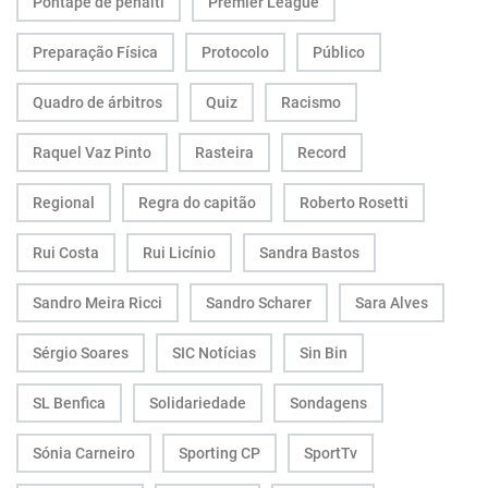
Pontapé de penálti
Premier League
Preparação Física
Protocolo
Público
Quadro de árbitros
Quiz
Racismo
Raquel Vaz Pinto
Rasteira
Record
Regional
Regra do capitão
Roberto Rosetti
Rui Costa
Rui Licínio
Sandra Bastos
Sandro Meira Ricci
Sandro Scharer
Sara Alves
Sérgio Soares
SIC Notícias
Sin Bin
SL Benfica
Solidariedade
Sondagens
Sónia Carneiro
Sporting CP
SportTv