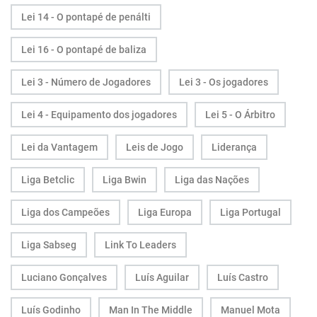
Lei 14 - O pontapé de penálti
Lei 16 - O pontapé de baliza
Lei 3 - Número de Jogadores
Lei 3 - Os jogadores
Lei 4 - Equipamento dos jogadores
Lei 5 - O Árbitro
Lei da Vantagem
Leis de Jogo
Liderança
Liga Betclic
Liga Bwin
Liga das Nações
Liga dos Campeões
Liga Europa
Liga Portugal
Liga Sabseg
Link To Leaders
Luciano Gonçalves
Luís Aguilar
Luís Castro
Luís Godinho
Man In The Middle
Manuel Mota