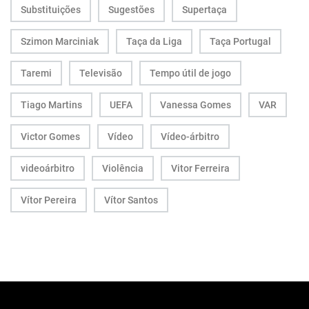
Substituições
Sugestões
Supertaça
Szimon Marciniak
Taça da Liga
Taça Portugal
Taremi
Televisão
Tempo útil de jogo
Tiago Martins
UEFA
Vanessa Gomes
VAR
Victor Gomes
Vídeo
Vídeo-árbitro
videoárbitro
Violência
Vitor Ferreira
Vítor Pereira
Vítor Santos