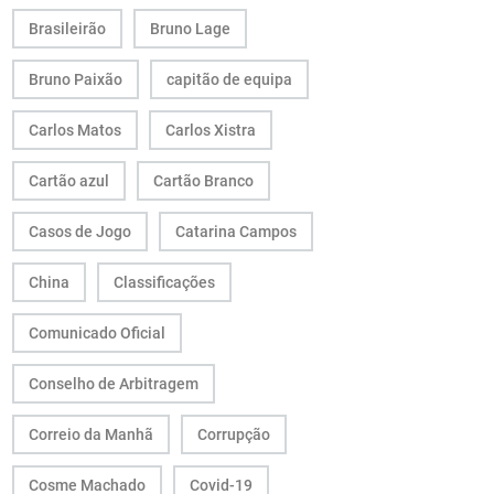
Brasileirão
Bruno Lage
Bruno Paixão
capitão de equipa
Carlos Matos
Carlos Xistra
Cartão azul
Cartão Branco
Casos de Jogo
Catarina Campos
China
Classificações
Comunicado Oficial
Conselho de Arbitragem
Correio da Manhã
Corrupção
Cosme Machado
Covid-19