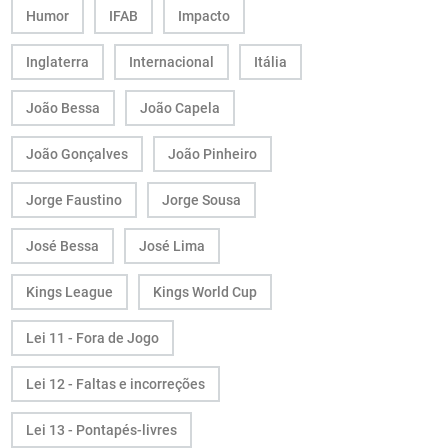
Humor
IFAB
Impacto
Inglaterra
Internacional
Itália
João Bessa
João Capela
João Gonçalves
João Pinheiro
Jorge Faustino
Jorge Sousa
José Bessa
José Lima
Kings League
Kings World Cup
Lei 11 - Fora de Jogo
Lei 12 - Faltas e incorreções
Lei 13 - Pontapés-livres