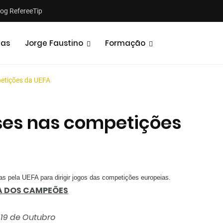
log RefereeTip
tas
Jorge Faustino
Formação
petições da UEFA
ses nas competições
Notícias
Opiniões
s pela UEFA para dirigir jogos das competições europeias.
A DOS CAMPEÕES
 19 de Outubro