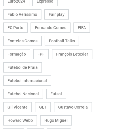
Euro2024
Expresso
Fábio Veríssimo
Fair play
FC Porto
Fernando Gomes
FIFA
Fontelas Gomes
Football Talks
Formação
FPF
François Letexier
Futebol de Praia
Futebol Internacional
Futebol Nacional
Futsal
Gil Vicente
GLT
Gustavo Correia
Howard Webb
Hugo Miguel