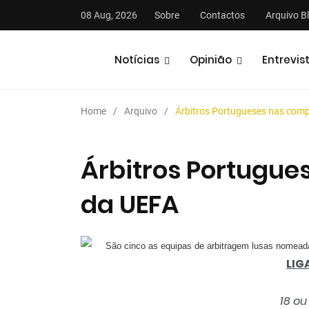
08 Aug, 2026
Sobre
Contactos
Arquivo B
Notícias
Opinião
Entrevis
Home
Arquivo
Árbitros Portugueses nas com
Árbitros Portugue
da UEFA
stas
Análises
Podcasts
São cinco as equipas de arbitragem lusas nomeada
LIG
18 ou