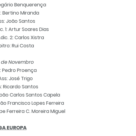
legário Benquerença
: Bertino Miranda
ss: João Santos
c. 1: Artur Soares Dias
dic. 2: Carlos Xistra
bitro: Rui Costa
2 de Novembro
o: Pedro Proença
Ass: José Trigo
s: Ricardo Santos
: João Carlos Santos Capela
João Francisco Lopes Ferreira
ipe Ferreira C. Moreira Miguel
GA EUROPA