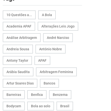
10 Questões a...
A Bola
Academia APAF
Alterações Leis Jogo
Análise Arbitragem
André Narciso
Andreia Sousa
António Nobre
Antony Taylor
APAF
Arábia Saudita
Arbitragem Feminina
Artur Soares Dias
Bancos
Barreiras
Benfica
Benzema
Bodycam
Bola ao solo
Brasil