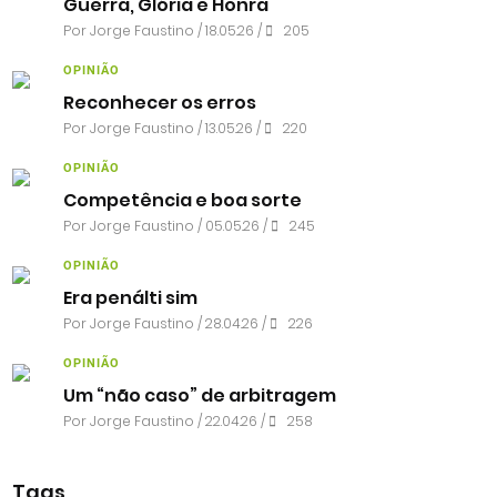
Guerra, Glória e Honra
Por
Jorge Faustino
/ 18.05.26 /
205
OPINIÃO
Reconhecer os erros
Por
Jorge Faustino
/ 13.05.26 /
220
OPINIÃO
Competência e boa sorte
Por
Jorge Faustino
/ 05.05.26 /
245
OPINIÃO
Era penálti sim
Por
Jorge Faustino
/ 28.04.26 /
226
OPINIÃO
Um “não caso” de arbitragem
Por
Jorge Faustino
/ 22.04.26 /
258
Tags