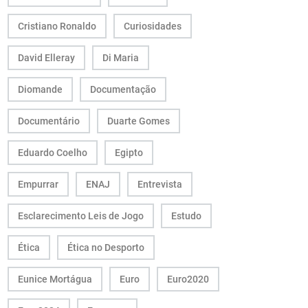
Cristiano Ronaldo
Curiosidades
David Elleray
Di Maria
Diomande
Documentação
Documentário
Duarte Gomes
Eduardo Coelho
Egipto
Empurrar
ENAJ
Entrevista
Esclarecimento Leis de Jogo
Estudo
Ética
Ética no Desporto
Eunice Mortágua
Euro
Euro2020