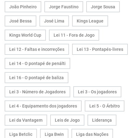
João Pinheiro
Jorge Faustino
Jorge Sousa
José Bessa
José Lima
Kings League
Kings World Cup
Lei 11 - Fora de Jogo
Lei 12 - Faltas e incorreções
Lei 13 - Pontapés-livres
Lei 14 - O pontapé de penálti
Lei 16 - O pontapé de baliza
Lei 3 - Número de Jogadores
Lei 3 - Os jogadores
Lei 4 - Equipamento dos jogadores
Lei 5 - O Árbitro
Lei da Vantagem
Leis de Jogo
Liderança
Liga Betclic
Liga Bwin
Liga das Nações