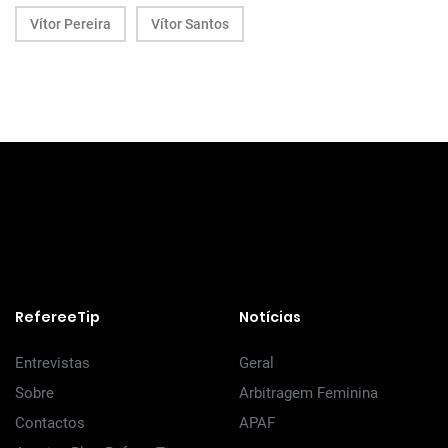
Vítor Pereira
Vítor Santos
RefereeTip
Notícias
Entrevistas
Geral
Sobre
Arbitragem Feminina
Contactos
APAF