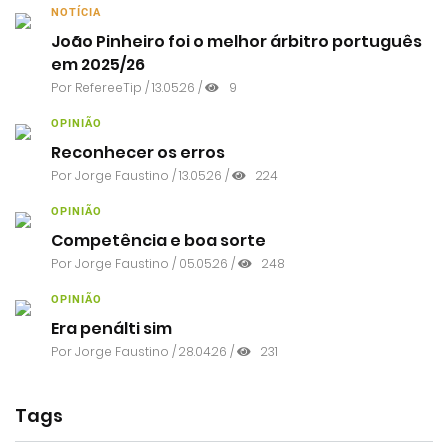
NOTÍCIA
João Pinheiro foi o melhor árbitro português
em 2025/26
Por RefereeTip / 13.05.26 /
9
OPINIÃO
Reconhecer os erros
Por
Jorge Faustino
/ 13.05.26 /
224
OPINIÃO
Competência e boa sorte
Por
Jorge Faustino
/ 05.05.26 /
248
OPINIÃO
Era penálti sim
Por
Jorge Faustino
/ 28.04.26 /
231
Tags