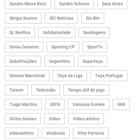
Sandro Meira Ricci
Sandro Scharer
Sara Alves
Sérgio Soares
SIC Notícias
Sin Bin
SL Benfica
Solidariedade
Sondagens
Sónia Carneiro
Sporting CP
SportTv
Substituições
Sugestões
Supertaça
Szimon Marciniak
Taça da Liga
Taça Portugal
Taremi
Televisão
Tempo útil de jogo
Tiago Martins
UEFA
Vanessa Gomes
VAR
Victor Gomes
Vídeo
Vídeo-árbitro
videoárbitro
Violência
Vitor Ferreira