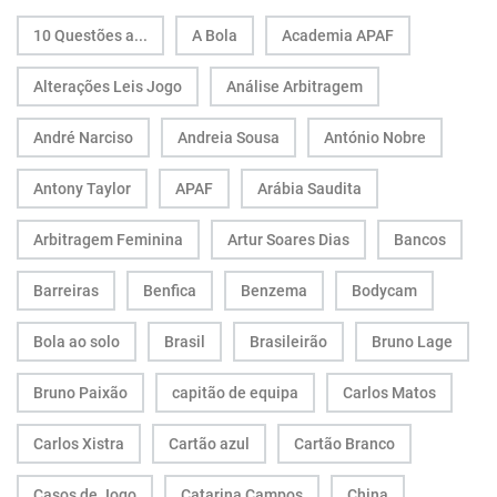
10 Questões a...
A Bola
Academia APAF
Alterações Leis Jogo
Análise Arbitragem
André Narciso
Andreia Sousa
António Nobre
Antony Taylor
APAF
Arábia Saudita
Arbitragem Feminina
Artur Soares Dias
Bancos
Barreiras
Benfica
Benzema
Bodycam
Bola ao solo
Brasil
Brasileirão
Bruno Lage
Bruno Paixão
capitão de equipa
Carlos Matos
Carlos Xistra
Cartão azul
Cartão Branco
Casos de Jogo
Catarina Campos
China