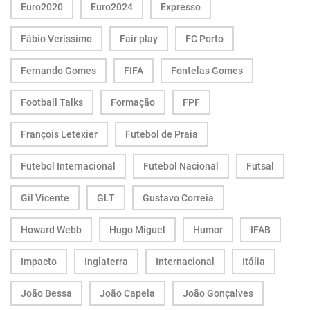
Euro2020
Euro2024
Expresso
Fábio Veríssimo
Fair play
FC Porto
Fernando Gomes
FIFA
Fontelas Gomes
Football Talks
Formação
FPF
François Letexier
Futebol de Praia
Futebol Internacional
Futebol Nacional
Futsal
Gil Vicente
GLT
Gustavo Correia
Howard Webb
Hugo Miguel
Humor
IFAB
Impacto
Inglaterra
Internacional
Itália
João Bessa
João Capela
João Gonçalves