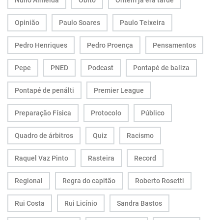
Nuno Almeida
Óbito
Ontem já era tarde
Opinião
Paulo Soares
Paulo Teixeira
Pedro Henriques
Pedro Proença
Pensamentos
Pepe
PNED
Podcast
Pontapé de baliza
Pontapé de penálti
Premier League
Preparação Física
Protocolo
Público
Quadro de árbitros
Quiz
Racismo
Raquel Vaz Pinto
Rasteira
Record
Regional
Regra do capitão
Roberto Rosetti
Rui Costa
Rui Licínio
Sandra Bastos