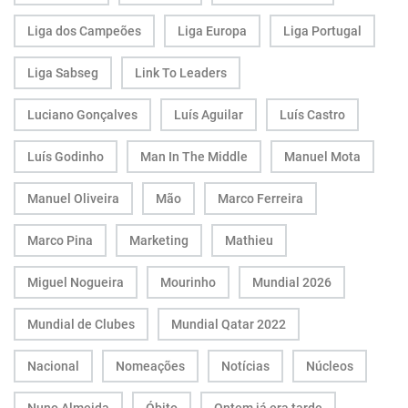
Liga dos Campeões
Liga Europa
Liga Portugal
Liga Sabseg
Link To Leaders
Luciano Gonçalves
Luís Aguilar
Luís Castro
Luís Godinho
Man In The Middle
Manuel Mota
Manuel Oliveira
Mão
Marco Ferreira
Marco Pina
Marketing
Mathieu
Miguel Nogueira
Mourinho
Mundial 2026
Mundial de Clubes
Mundial Qatar 2022
Nacional
Nomeações
Notícias
Núcleos