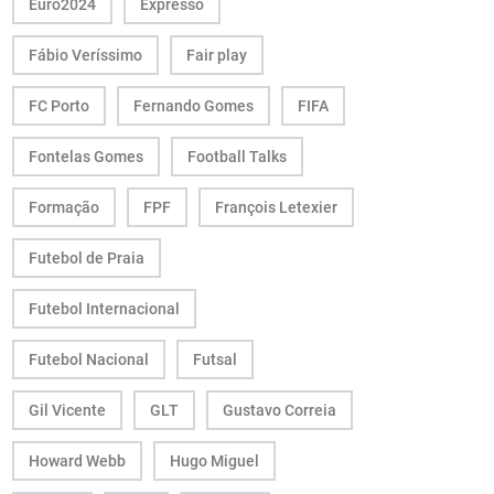
Euro2024
Expresso
Fábio Veríssimo
Fair play
FC Porto
Fernando Gomes
FIFA
Fontelas Gomes
Football Talks
Formação
FPF
François Letexier
Futebol de Praia
Futebol Internacional
Futebol Nacional
Futsal
Gil Vicente
GLT
Gustavo Correia
Howard Webb
Hugo Miguel