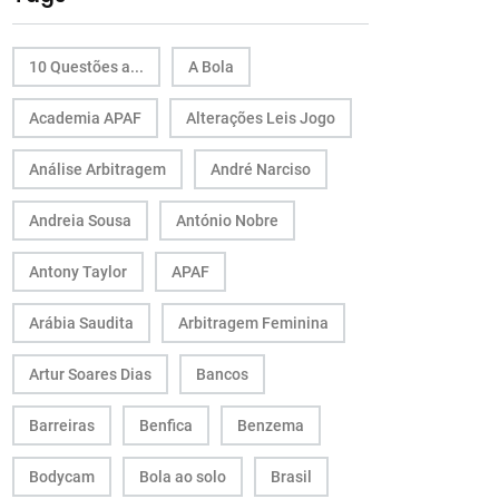
10 Questões a...
A Bola
Academia APAF
Alterações Leis Jogo
Análise Arbitragem
André Narciso
Andreia Sousa
António Nobre
Antony Taylor
APAF
Arábia Saudita
Arbitragem Feminina
Artur Soares Dias
Bancos
Barreiras
Benfica
Benzema
Bodycam
Bola ao solo
Brasil