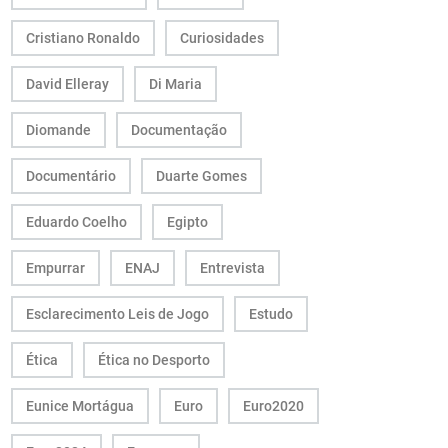
Cristiano Ronaldo
Curiosidades
David Elleray
Di Maria
Diomande
Documentação
Documentário
Duarte Gomes
Eduardo Coelho
Egipto
Empurrar
ENAJ
Entrevista
Esclarecimento Leis de Jogo
Estudo
Ética
Ética no Desporto
Eunice Mortágua
Euro
Euro2020