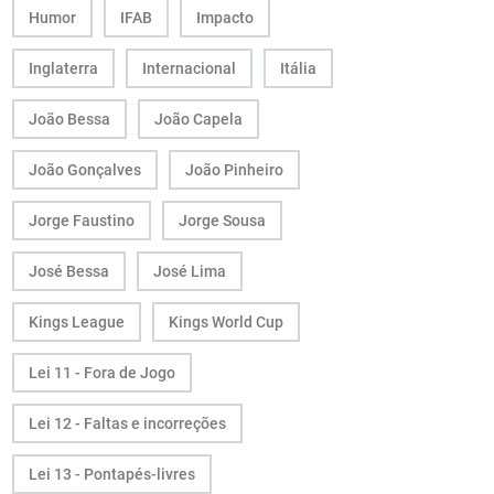
Humor
IFAB
Impacto
Inglaterra
Internacional
Itália
João Bessa
João Capela
João Gonçalves
João Pinheiro
Jorge Faustino
Jorge Sousa
José Bessa
José Lima
Kings League
Kings World Cup
Lei 11 - Fora de Jogo
Lei 12 - Faltas e incorreções
Lei 13 - Pontapés-livres