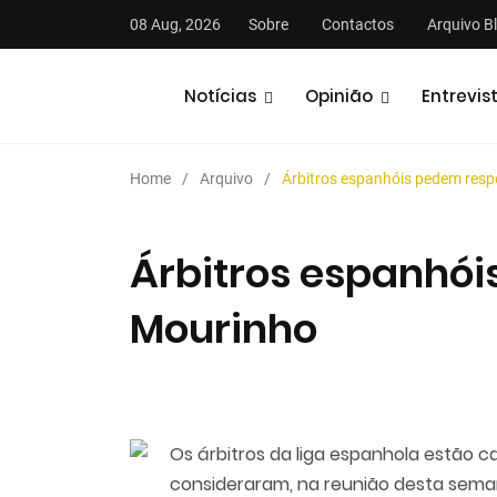
08 Aug, 2026
Sobre
Contactos
Arquivo B
Notícias
Opinião
Entrevis
Home
Arquivo
Árbitros espanhóis pedem resp
Árbitros espanhói
Mourinho
stas
Análises
Podcasts
Os árbitros da liga espanhola estão 
consideraram, na reunião desta seman