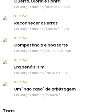
Guerra, Glória e Honra
Por
Jorge Faustino
/ 18.05.26 /
208
OPINIÃO
Reconhecer os erros
Por
Jorge Faustino
/ 13.05.26 /
223
OPINIÃO
Competência e boa sorte
Por
Jorge Faustino
/ 05.05.26 /
248
OPINIÃO
Era penálti sim
Por
Jorge Faustino
/ 28.04.26 /
229
OPINIÃO
Um “não caso” de arbitragem
Por
Jorge Faustino
/ 22.04.26 /
261
Tags