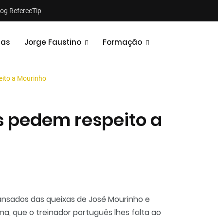
log RefereeTip
tas
Jorge Faustino
Formação
eito a Mourinho
s pedem respeito a
Notícias
Opiniões
cansados das queixas de José Mourinho e
a, que o treinador português lhes falta ao