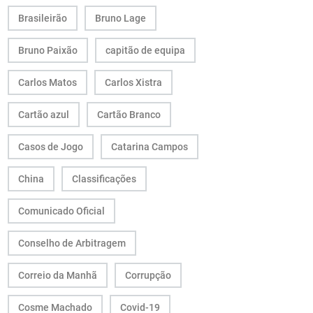
Brasileirão
Bruno Lage
Bruno Paixão
capitão de equipa
Carlos Matos
Carlos Xistra
Cartão azul
Cartão Branco
Casos de Jogo
Catarina Campos
China
Classificações
Comunicado Oficial
Conselho de Arbitragem
Correio da Manhã
Corrupção
Cosme Machado
Covid-19