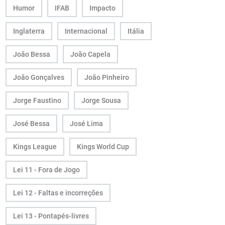
Humor
IFAB
Impacto
Inglaterra
Internacional
Itália
João Bessa
João Capela
João Gonçalves
João Pinheiro
Jorge Faustino
Jorge Sousa
José Bessa
José Lima
Kings League
Kings World Cup
Lei 11 - Fora de Jogo
Lei 12 - Faltas e incorreções
Lei 13 - Pontapés-livres