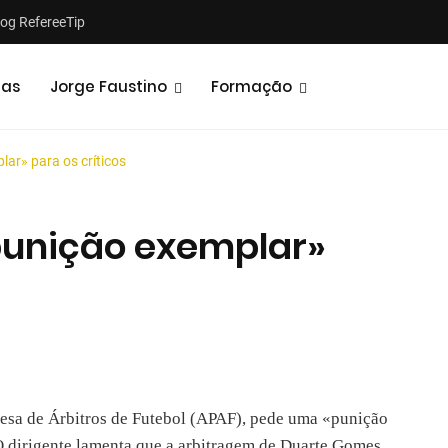
log RefereeTip
tas
Jorge Faustino
Formação
ar» para os críticos
punição exemplar»
Notícias
Opiniões
esa de Árbitros de Futebol (APAF), pede uma «punição
O dirigente lamenta que a arbitragem de Duarte Gomes