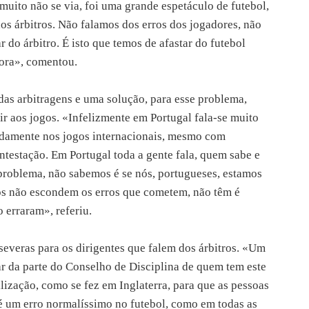
 muito não se via, foi uma grande espetáculo de futebol,
dos árbitros. Não falamos dos erros dos jogadores, não
r do árbitro. É isto que temos de afastar do futebol
fora», comentou.
as arbitragens e uma solução, para esse problema,
uir aos jogos. «Infelizmente em Portugal fala-se muito
eadamente nos jogos internacionais, mesmo com
ntestação. Em Portugal toda a gente fala, quem sabe e
 problema, não sabemos é se nós, portugueses, estamos
ros não escondem os erros que cometem, não têm é
 erraram», referiu.
severas para os dirigentes que falem dos árbitros. «Um
r da parte do Conselho de Disciplina de quem tem este
ilização, como se fez em Inglaterra, para que as pessoas
é um erro normalíssimo no futebol, como em todas as