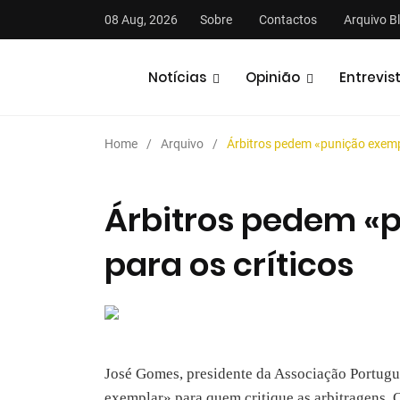
08 Aug, 2026
Sobre
Contactos
Arquivo B
Notícias
Opinião
Entrevis
Home
Arquivo
Árbitros pedem «punição exempl
Árbitros pedem «
para os críticos
stas
Análises
Podcasts
José Gomes, presidente da Associação Portugu
exemplar» para quem critique as arbitragens. 