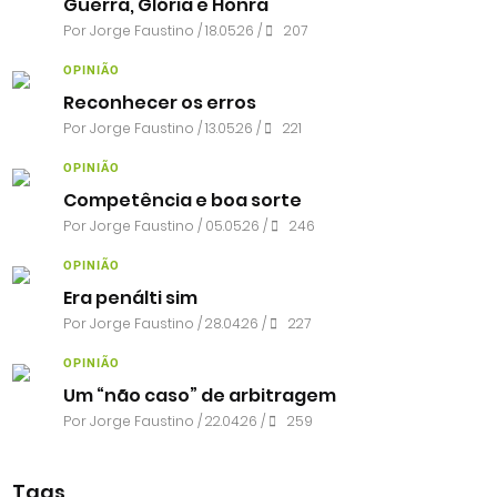
Guerra, Glória e Honra
Por
Jorge Faustino
/ 18.05.26 /
207
OPINIÃO
Reconhecer os erros
Por
Jorge Faustino
/ 13.05.26 /
221
OPINIÃO
Competência e boa sorte
Por
Jorge Faustino
/ 05.05.26 /
246
OPINIÃO
Era penálti sim
Por
Jorge Faustino
/ 28.04.26 /
227
OPINIÃO
Um “não caso” de arbitragem
Por
Jorge Faustino
/ 22.04.26 /
259
Tags