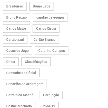
Brasileirão
Bruno Lage
Bruno Paixão
capitão de equipa
Carlos Matos
Carlos Xistra
Cartão azul
Cartão Branco
Casos de Jogo
Catarina Campos
China
Classificações
Comunicado Oficial
Conselho de Arbitragem
Correio da Manhã
Corrupção
Cosme Machado
Covid-19