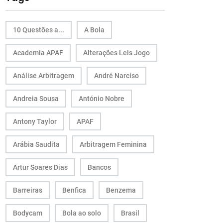
10 Questões a...
A Bola
Academia APAF
Alterações Leis Jogo
Análise Arbitragem
André Narciso
Andreia Sousa
António Nobre
Antony Taylor
APAF
Arábia Saudita
Arbitragem Feminina
Artur Soares Dias
Bancos
Barreiras
Benfica
Benzema
Bodycam
Bola ao solo
Brasil