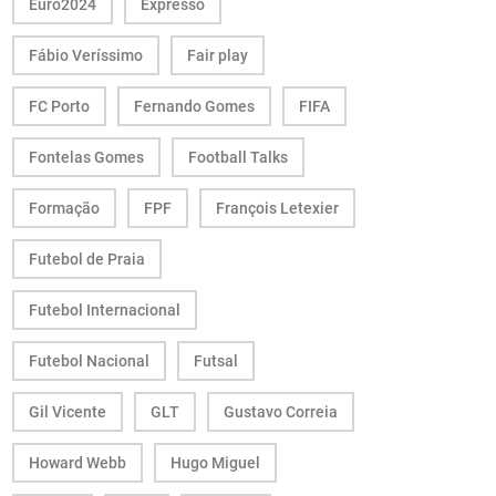
Euro2024
Expresso
Fábio Veríssimo
Fair play
FC Porto
Fernando Gomes
FIFA
Fontelas Gomes
Football Talks
Formação
FPF
François Letexier
Futebol de Praia
Futebol Internacional
Futebol Nacional
Futsal
Gil Vicente
GLT
Gustavo Correia
Howard Webb
Hugo Miguel