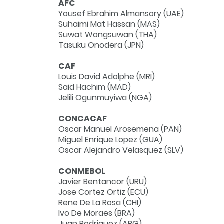
AFC
Yousef Ebrahim Almansory (UAE)
Suhaimi Mat Hassan (
MAS
)
Suwat Wongsuwan (
THA
)
Tasuku Onodera (
JPN
)
CAF
Louis David Adolphe (
MRI
)
Said Hachim (
MAD
)
Jelili Ogunmuyiwa (NGA
)
CONCACAF
Oscar Manuel Arosemena (
PAN
)
Miguel Enrique Lopez (
GUA
)
Oscar Alejandro Velasquez (
SLV
)
CONMEBOL
Javier Bentancor (
URU
)
Jose Cortez Ortiz (
ECU
)
Rene De La Rosa (
CHI
)
Ivo De Moraes (
BRA
)
Juan Rodriguez (
ARG
)