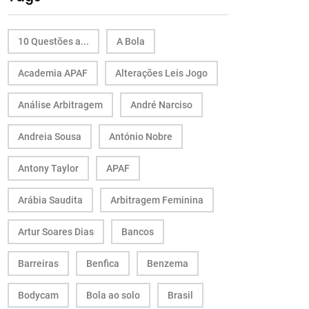
10 Questões a...
A Bola
Academia APAF
Alterações Leis Jogo
Análise Arbitragem
André Narciso
Andreia Sousa
António Nobre
Antony Taylor
APAF
Arábia Saudita
Arbitragem Feminina
Artur Soares Dias
Bancos
Barreiras
Benfica
Benzema
Bodycam
Bola ao solo
Brasil