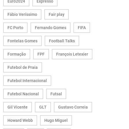
Euro2024
Expresso
Fábio Veríssimo
Fair play
FC Porto
Fernando Gomes
FIFA
Fontelas Gomes
Football Talks
Formação
FPF
François Letexier
Futebol de Praia
Futebol Internacional
Futebol Nacional
Futsal
Gil Vicente
GLT
Gustavo Correia
Howard Webb
Hugo Miguel