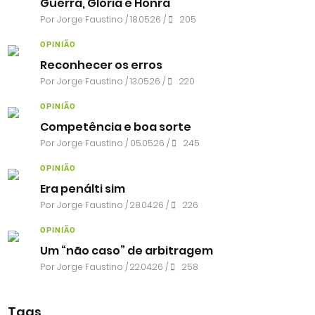
Guerra, Glória e Honra
Por
Jorge Faustino
/ 18.05.26 /
205
OPINIÃO
Reconhecer os erros
Por
Jorge Faustino
/ 13.05.26 /
220
OPINIÃO
Competência e boa sorte
Por
Jorge Faustino
/ 05.05.26 /
245
OPINIÃO
Era penálti sim
Por
Jorge Faustino
/ 28.04.26 /
226
OPINIÃO
Um “não caso” de arbitragem
Por
Jorge Faustino
/ 22.04.26 /
258
Tags