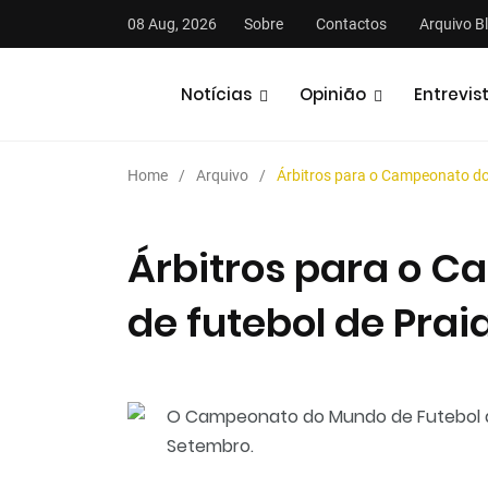
08 Aug, 2026
Sobre
Contactos
Arquivo B
Notícias
Opinião
Entrevis
Home
Arquivo
Árbitros para o Campeonato do
Árbitros para o 
de futebol de Praia
stas
Análises
Podcasts
O Campeonato do Mundo de Futebol de P
Setembro.