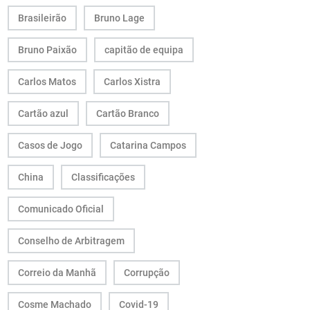
Brasileirão
Bruno Lage
Bruno Paixão
capitão de equipa
Carlos Matos
Carlos Xistra
Cartão azul
Cartão Branco
Casos de Jogo
Catarina Campos
China
Classificações
Comunicado Oficial
Conselho de Arbitragem
Correio da Manhã
Corrupção
Cosme Machado
Covid-19