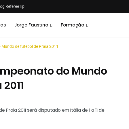
log RefereeTip
tas
Jorge Faustino
Formação
 Mundo de futebol de Praia 2011
Campeonato do Mundo
 2011
Notícias
Opiniões
raia 2011 será disputado em Itália de 1 a 11 de