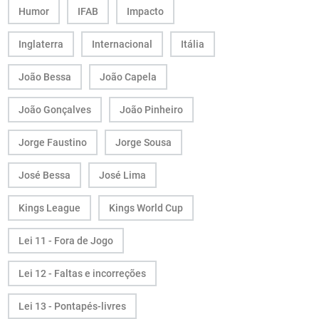
Humor
IFAB
Impacto
Inglaterra
Internacional
Itália
João Bessa
João Capela
João Gonçalves
João Pinheiro
Jorge Faustino
Jorge Sousa
José Bessa
José Lima
Kings League
Kings World Cup
Lei 11 - Fora de Jogo
Lei 12 - Faltas e incorreções
Lei 13 - Pontapés-livres