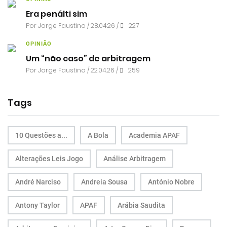
Era penálti sim
Por
Jorge Faustino
/ 28.04.26 /
227
OPINIÃO
Um “não caso” de arbitragem
Por
Jorge Faustino
/ 22.04.26 /
259
Tags
10 Questões a...
A Bola
Academia APAF
Alterações Leis Jogo
Análise Arbitragem
André Narciso
Andreia Sousa
António Nobre
Antony Taylor
APAF
Arábia Saudita