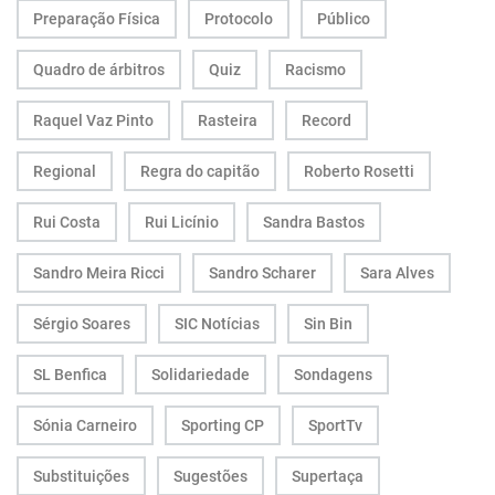
Preparação Física
Protocolo
Público
Quadro de árbitros
Quiz
Racismo
Raquel Vaz Pinto
Rasteira
Record
Regional
Regra do capitão
Roberto Rosetti
Rui Costa
Rui Licínio
Sandra Bastos
Sandro Meira Ricci
Sandro Scharer
Sara Alves
Sérgio Soares
SIC Notícias
Sin Bin
SL Benfica
Solidariedade
Sondagens
Sónia Carneiro
Sporting CP
SportTv
Substituições
Sugestões
Supertaça