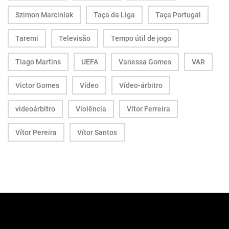
Szimon Marciniak
Taça da Liga
Taça Portugal
Taremi
Televisão
Tempo útil de jogo
Tiago Martins
UEFA
Vanessa Gomes
VAR
Victor Gomes
Vídeo
Vídeo-árbitro
videoárbitro
Violência
Vitor Ferreira
Vítor Pereira
Vítor Santos