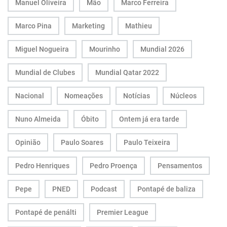
Manuel Oliveira
Mão
Marco Ferreira
Marco Pina
Marketing
Mathieu
Miguel Nogueira
Mourinho
Mundial 2026
Mundial de Clubes
Mundial Qatar 2022
Nacional
Nomeações
Notícias
Núcleos
Nuno Almeida
Óbito
Ontem já era tarde
Opinião
Paulo Soares
Paulo Teixeira
Pedro Henriques
Pedro Proença
Pensamentos
Pepe
PNED
Podcast
Pontapé de baliza
Pontapé de penálti
Premier League