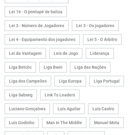
Lei 16 - O pontapé de baliza
Lei 3 - Número de Jogadores
Lei 3 - Os jogadores
Lei 4 - Equipamento dos jogadores
Lei 5 - O Árbitro
Lei da Vantagem
Leis de Jogo
Liderança
Liga Betclic
Liga Bwin
Liga das Nações
Liga dos Campeões
Liga Europa
Liga Portugal
Liga Sabseg
Link To Leaders
Luciano Gonçalves
Luís Aguilar
Luís Castro
Luís Godinho
Man In The Middle
Manuel Mota