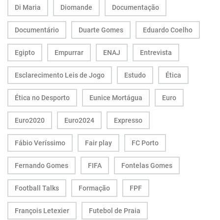
Di Maria
Diomande
Documentação
Documentário
Duarte Gomes
Eduardo Coelho
Egipto
Empurrar
ENAJ
Entrevista
Esclarecimento Leis de Jogo
Estudo
Ética
Ética no Desporto
Eunice Mortágua
Euro
Euro2020
Euro2024
Expresso
Fábio Veríssimo
Fair play
FC Porto
Fernando Gomes
FIFA
Fontelas Gomes
Football Talks
Formação
FPF
François Letexier
Futebol de Praia