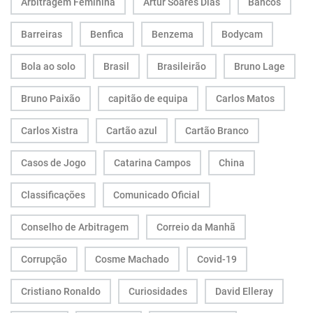
Arbitragem Feminina
Artur Soares Dias
Bancos
Barreiras
Benfica
Benzema
Bodycam
Bola ao solo
Brasil
Brasileirão
Bruno Lage
Bruno Paixão
capitão de equipa
Carlos Matos
Carlos Xistra
Cartão azul
Cartão Branco
Casos de Jogo
Catarina Campos
China
Classificações
Comunicado Oficial
Conselho de Arbitragem
Correio da Manhã
Corrupção
Cosme Machado
Covid-19
Cristiano Ronaldo
Curiosidades
David Elleray