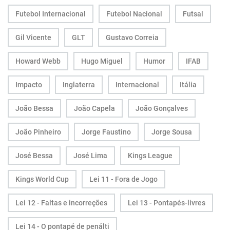
Futebol Internacional
Futebol Nacional
Futsal
Gil Vicente
GLT
Gustavo Correia
Howard Webb
Hugo Miguel
Humor
IFAB
Impacto
Inglaterra
Internacional
Itália
João Bessa
João Capela
João Gonçalves
João Pinheiro
Jorge Faustino
Jorge Sousa
José Bessa
José Lima
Kings League
Kings World Cup
Lei 11 - Fora de Jogo
Lei 12 - Faltas e incorreções
Lei 13 - Pontapés-livres
Lei 14 - O pontapé de penálti