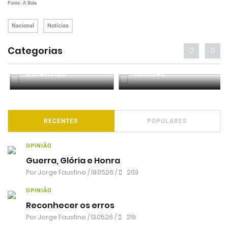
Fonte: A Bola
Nacional
Notícias
Categorias
Entrevistas
Análises
RECENTES
POPULARES
OPINIÃO
Guerra, Glória e Honra
Por
Jorge Faustino
/ 18.05.26 /
203
OPINIÃO
Reconhecer os erros
Por
Jorge Faustino
/ 13.05.26 /
219