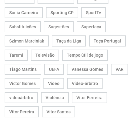
Sónia Carneiro
Sporting CP
SportTv
Substituições
Sugestões
Supertaça
Szimon Marciniak
Taça da Liga
Taça Portugal
Taremi
Televisão
Tempo útil de jogo
Tiago Martins
UEFA
Vanessa Gomes
VAR
Victor Gomes
Vídeo
Vídeo-árbitro
videoárbitro
Violência
Vitor Ferreira
Vítor Pereira
Vítor Santos