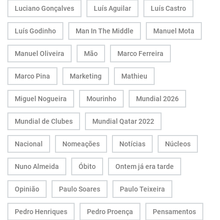
Luciano Gonçalves
Luís Aguilar
Luís Castro
Luís Godinho
Man In The Middle
Manuel Mota
Manuel Oliveira
Mão
Marco Ferreira
Marco Pina
Marketing
Mathieu
Miguel Nogueira
Mourinho
Mundial 2026
Mundial de Clubes
Mundial Qatar 2022
Nacional
Nomeações
Notícias
Núcleos
Nuno Almeida
Óbito
Ontem já era tarde
Opinião
Paulo Soares
Paulo Teixeira
Pedro Henriques
Pedro Proença
Pensamentos