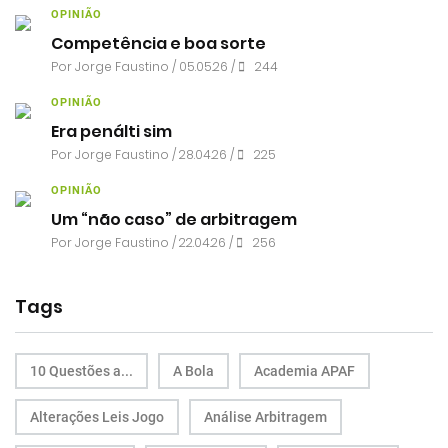
OPINIÃO
Competência e boa sorte
Por
Jorge Faustino
/ 05.05.26 /
244
OPINIÃO
Era penálti sim
Por
Jorge Faustino
/ 28.04.26 /
225
OPINIÃO
Um “não caso” de arbitragem
Por
Jorge Faustino
/ 22.04.26 /
256
Tags
10 Questões a...
A Bola
Academia APAF
Alterações Leis Jogo
Análise Arbitragem