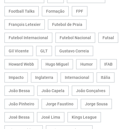
Football Talks
Formação
FPF
François Letexier
Futebol de Praia
Futebol Internacional
Futebol Nacional
Futsal
Gil Vicente
GLT
Gustavo Correia
Howard Webb
Hugo Miguel
Humor
IFAB
Impacto
Inglaterra
Internacional
Itália
João Bessa
João Capela
João Gonçalves
João Pinheiro
Jorge Faustino
Jorge Sousa
José Bessa
José Lima
Kings League