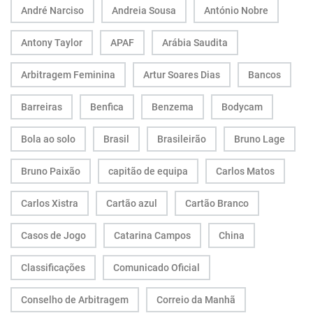
André Narciso
Andreia Sousa
António Nobre
Antony Taylor
APAF
Arábia Saudita
Arbitragem Feminina
Artur Soares Dias
Bancos
Barreiras
Benfica
Benzema
Bodycam
Bola ao solo
Brasil
Brasileirão
Bruno Lage
Bruno Paixão
capitão de equipa
Carlos Matos
Carlos Xistra
Cartão azul
Cartão Branco
Casos de Jogo
Catarina Campos
China
Classificações
Comunicado Oficial
Conselho de Arbitragem
Correio da Manhã