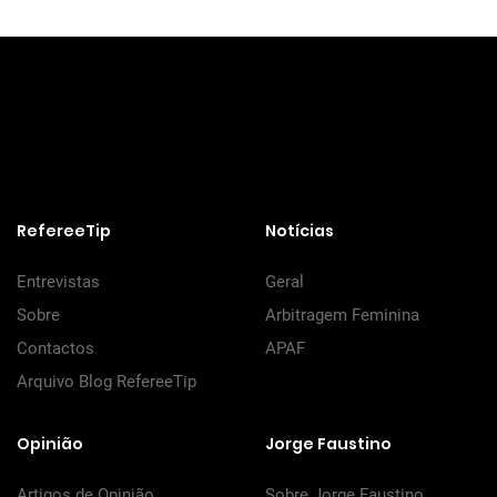
RefereeTip
Notícias
Entrevistas
Geral
Sobre
Arbitragem Feminina
Contactos
APAF
Arquivo Blog RefereeTip
Opinião
Jorge Faustino
Artigos de Opinião
Sobre Jorge Faustino