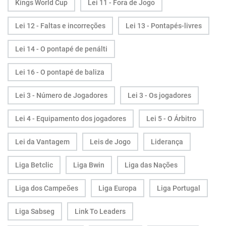
Kings World Cup
Lei 11 - Fora de Jogo
Lei 12 - Faltas e incorreções
Lei 13 - Pontapés-livres
Lei 14 - O pontapé de penálti
Lei 16 - O pontapé de baliza
Lei 3 - Número de Jogadores
Lei 3 - Os jogadores
Lei 4 - Equipamento dos jogadores
Lei 5 - O Árbitro
Lei da Vantagem
Leis de Jogo
Liderança
Liga Betclic
Liga Bwin
Liga das Nações
Liga dos Campeões
Liga Europa
Liga Portugal
Liga Sabseg
Link To Leaders