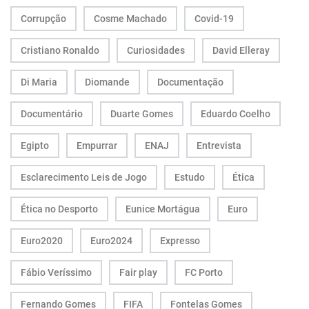
Corrupção
Cosme Machado
Covid-19
Cristiano Ronaldo
Curiosidades
David Elleray
Di Maria
Diomande
Documentação
Documentário
Duarte Gomes
Eduardo Coelho
Egipto
Empurrar
ENAJ
Entrevista
Esclarecimento Leis de Jogo
Estudo
Ética
Ética no Desporto
Eunice Mortágua
Euro
Euro2020
Euro2024
Expresso
Fábio Veríssimo
Fair play
FC Porto
Fernando Gomes
FIFA
Fontelas Gomes