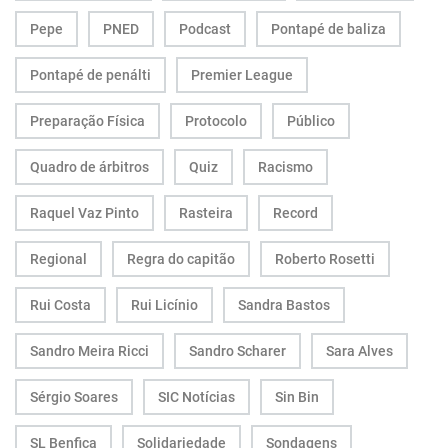
Pepe
PNED
Podcast
Pontapé de baliza
Pontapé de penálti
Premier League
Preparação Física
Protocolo
Público
Quadro de árbitros
Quiz
Racismo
Raquel Vaz Pinto
Rasteira
Record
Regional
Regra do capitão
Roberto Rosetti
Rui Costa
Rui Licínio
Sandra Bastos
Sandro Meira Ricci
Sandro Scharer
Sara Alves
Sérgio Soares
SIC Notícias
Sin Bin
SL Benfica
Solidariedade
Sondagens