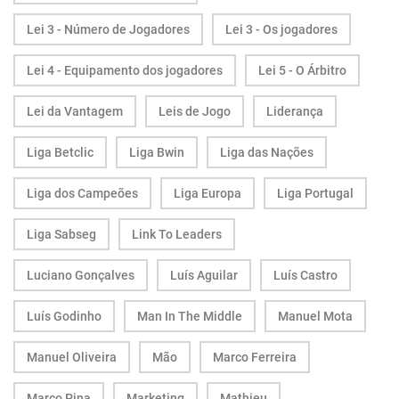
Lei 3 - Número de Jogadores
Lei 3 - Os jogadores
Lei 4 - Equipamento dos jogadores
Lei 5 - O Árbitro
Lei da Vantagem
Leis de Jogo
Liderança
Liga Betclic
Liga Bwin
Liga das Nações
Liga dos Campeões
Liga Europa
Liga Portugal
Liga Sabseg
Link To Leaders
Luciano Gonçalves
Luís Aguilar
Luís Castro
Luís Godinho
Man In The Middle
Manuel Mota
Manuel Oliveira
Mão
Marco Ferreira
Marco Pina
Marketing
Mathieu