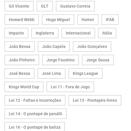
Gil Vicente
GLT
Gustavo Correia
Howard Webb
Hugo Miguel
Humor
IFAB
Impacto
Inglaterra
Internacional
Itália
João Bessa
João Capela
João Gonçalves
João Pinheiro
Jorge Faustino
Jorge Sousa
José Bessa
José Lima
Kings League
Kings World Cup
Lei 11 - Fora de Jogo
Lei 12 - Faltas e incorreções
Lei 13 - Pontapés-livres
Lei 14 - O pontapé de penálti
Lei 16 - O pontapé de baliza