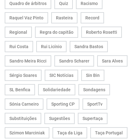
Quadro de árbitros
Quiz
Racismo
Raquel Vaz Pinto
Rasteira
Record
Regional
Regra do capitão
Roberto Rosetti
Rui Costa
Rui Licínio
Sandra Bastos
Sandro Meira Ricci
Sandro Scharer
Sara Alves
Sérgio Soares
SIC Notícias
Sin Bin
SL Benfica
Solidariedade
Sondagens
Sónia Carneiro
Sporting CP
SportTv
Substituições
Sugestões
Supertaça
Szimon Marciniak
Taça da Liga
Taça Portugal