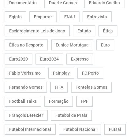
Documentário
Duarte Gomes
Eduardo Coelho
Egipto
Empurrar
ENAJ
Entrevista
Esclarecimento Leis de Jogo
Estudo
Ética
Ética no Desporto
Eunice Mortágua
Euro
Euro2020
Euro2024
Expresso
Fábio Veríssimo
Fair play
FC Porto
Fernando Gomes
FIFA
Fontelas Gomes
Football Talks
Formação
FPF
François Letexier
Futebol de Praia
Futebol Internacional
Futebol Nacional
Futsal