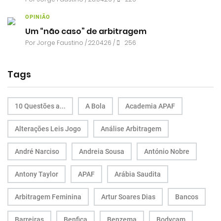
OPINIÃO
Um “não caso” de arbitragem
Por
Jorge Faustino
/ 22.04.26 /
256
Tags
10 Questões a...
A Bola
Academia APAF
Alterações Leis Jogo
Análise Arbitragem
André Narciso
Andreia Sousa
António Nobre
Antony Taylor
APAF
Arábia Saudita
Arbitragem Feminina
Artur Soares Dias
Bancos
Barreiras
Benfica
Benzema
Bodycam