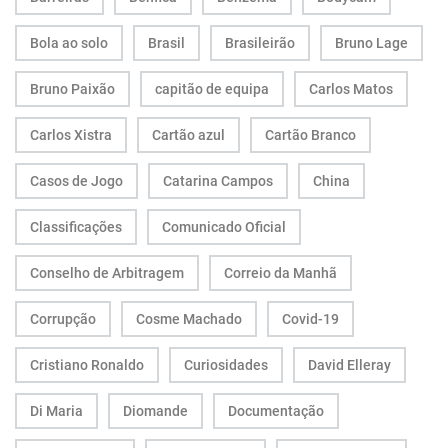
Bola ao solo
Brasil
Brasileirão
Bruno Lage
Bruno Paixão
capitão de equipa
Carlos Matos
Carlos Xistra
Cartão azul
Cartão Branco
Casos de Jogo
Catarina Campos
China
Classificações
Comunicado Oficial
Conselho de Arbitragem
Correio da Manhã
Corrupção
Cosme Machado
Covid-19
Cristiano Ronaldo
Curiosidades
David Elleray
Di Maria
Diomande
Documentação