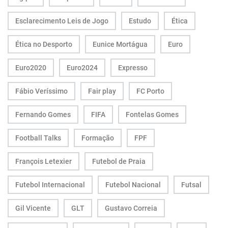
Esclarecimento Leis de Jogo
Estudo
Ética
Ética no Desporto
Eunice Mortágua
Euro
Euro2020
Euro2024
Expresso
Fábio Veríssimo
Fair play
FC Porto
Fernando Gomes
FIFA
Fontelas Gomes
Football Talks
Formação
FPF
François Letexier
Futebol de Praia
Futebol Internacional
Futebol Nacional
Futsal
Gil Vicente
GLT
Gustavo Correia