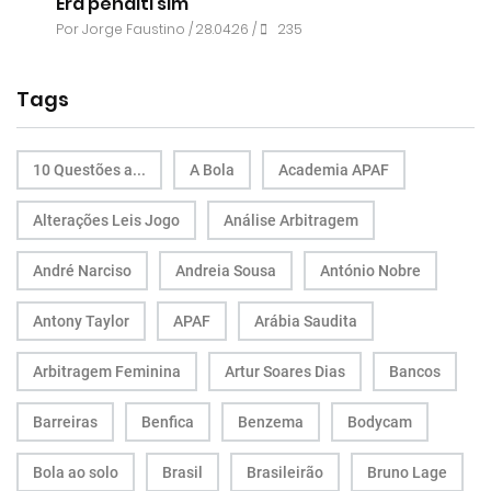
Era penálti sim
Por
Jorge Faustino
/ 28.04.26 /
235
Tags
10 Questões a...
A Bola
Academia APAF
Alterações Leis Jogo
Análise Arbitragem
André Narciso
Andreia Sousa
António Nobre
Antony Taylor
APAF
Arábia Saudita
Arbitragem Feminina
Artur Soares Dias
Bancos
Barreiras
Benfica
Benzema
Bodycam
Bola ao solo
Brasil
Brasileirão
Bruno Lage