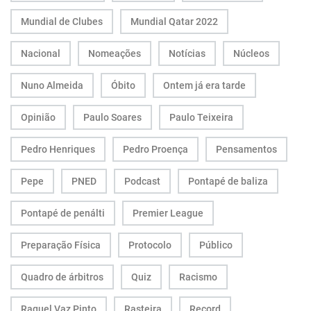
Mundial de Clubes
Mundial Qatar 2022
Nacional
Nomeações
Notícias
Núcleos
Nuno Almeida
Óbito
Ontem já era tarde
Opinião
Paulo Soares
Paulo Teixeira
Pedro Henriques
Pedro Proença
Pensamentos
Pepe
PNED
Podcast
Pontapé de baliza
Pontapé de penálti
Premier League
Preparação Física
Protocolo
Público
Quadro de árbitros
Quiz
Racismo
Raquel Vaz Pinto
Rasteira
Record