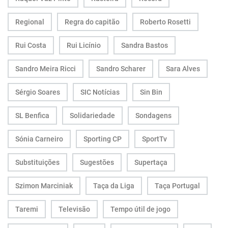
Regional
Regra do capitão
Roberto Rosetti
Rui Costa
Rui Licínio
Sandra Bastos
Sandro Meira Ricci
Sandro Scharer
Sara Alves
Sérgio Soares
SIC Notícias
Sin Bin
SL Benfica
Solidariedade
Sondagens
Sónia Carneiro
Sporting CP
SportTv
Substituições
Sugestões
Supertaça
Szimon Marciniak
Taça da Liga
Taça Portugal
Taremi
Televisão
Tempo útil de jogo