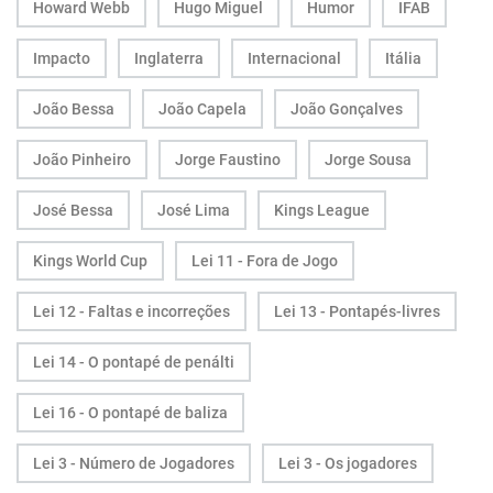
Howard Webb
Hugo Miguel
Humor
IFAB
Impacto
Inglaterra
Internacional
Itália
João Bessa
João Capela
João Gonçalves
João Pinheiro
Jorge Faustino
Jorge Sousa
José Bessa
José Lima
Kings League
Kings World Cup
Lei 11 - Fora de Jogo
Lei 12 - Faltas e incorreções
Lei 13 - Pontapés-livres
Lei 14 - O pontapé de penálti
Lei 16 - O pontapé de baliza
Lei 3 - Número de Jogadores
Lei 3 - Os jogadores