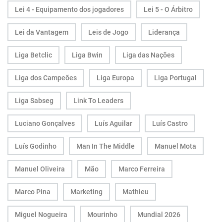
Lei 4 - Equipamento dos jogadores
Lei 5 - O Árbitro
Lei da Vantagem
Leis de Jogo
Liderança
Liga Betclic
Liga Bwin
Liga das Nações
Liga dos Campeões
Liga Europa
Liga Portugal
Liga Sabseg
Link To Leaders
Luciano Gonçalves
Luís Aguilar
Luís Castro
Luís Godinho
Man In The Middle
Manuel Mota
Manuel Oliveira
Mão
Marco Ferreira
Marco Pina
Marketing
Mathieu
Miguel Nogueira
Mourinho
Mundial 2026