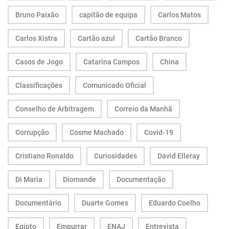
Bruno Paixão
capitão de equipa
Carlos Matos
Carlos Xistra
Cartão azul
Cartão Branco
Casos de Jogo
Catarina Campos
China
Classificações
Comunicado Oficial
Conselho de Arbitragem
Correio da Manhã
Corrupção
Cosme Machado
Covid-19
Cristiano Ronaldo
Curiosidades
David Elleray
Di Maria
Diomande
Documentação
Documentário
Duarte Gomes
Eduardo Coelho
Egipto
Empurrar
ENAJ
Entrevista