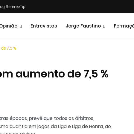
log RefereeTip
Opinião
Entrevistas
Jorge Faustino
Formaç
 de 7,5 %
com aumento de 7,5 %
Notícias
Opiniões
ras épocas, prevê que todos os árbitros,
a quantia em jogos da Liga e Liga de Honra, ao