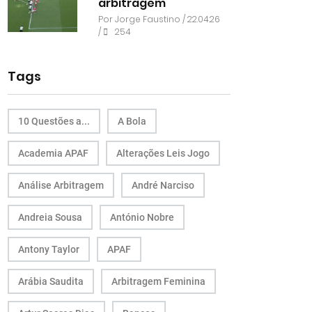
arbitragem
Por
Jorge Faustino
/ 22.04.26
/
254
Tags
10 Questões a...
A Bola
Academia APAF
Alterações Leis Jogo
Análise Arbitragem
André Narciso
Andreia Sousa
António Nobre
Antony Taylor
APAF
Arábia Saudita
Arbitragem Feminina