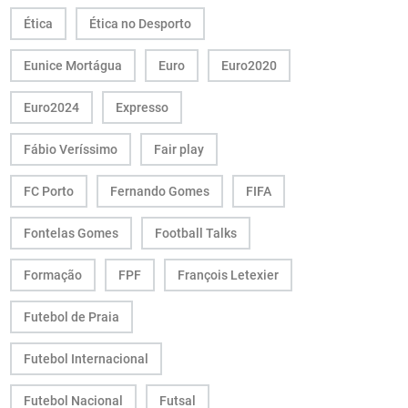
Ética
Ética no Desporto
Eunice Mortágua
Euro
Euro2020
Euro2024
Expresso
Fábio Veríssimo
Fair play
FC Porto
Fernando Gomes
FIFA
Fontelas Gomes
Football Talks
Formação
FPF
François Letexier
Futebol de Praia
Futebol Internacional
Futebol Nacional
Futsal