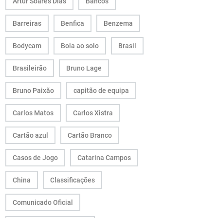
Artur Soares Dias
Bancos
Barreiras
Benfica
Benzema
Bodycam
Bola ao solo
Brasil
Brasileirão
Bruno Lage
Bruno Paixão
capitão de equipa
Carlos Matos
Carlos Xistra
Cartão azul
Cartão Branco
Casos de Jogo
Catarina Campos
China
Classificações
Comunicado Oficial