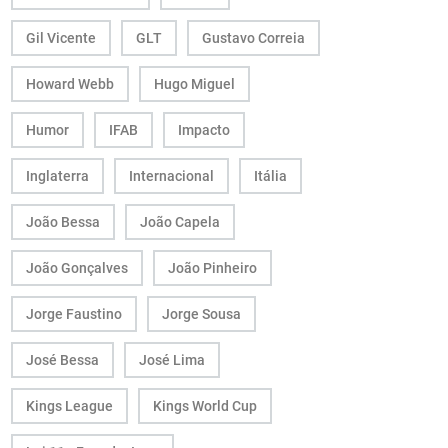
Gil Vicente
GLT
Gustavo Correia
Howard Webb
Hugo Miguel
Humor
IFAB
Impacto
Inglaterra
Internacional
Itália
João Bessa
João Capela
João Gonçalves
João Pinheiro
Jorge Faustino
Jorge Sousa
José Bessa
José Lima
Kings League
Kings World Cup