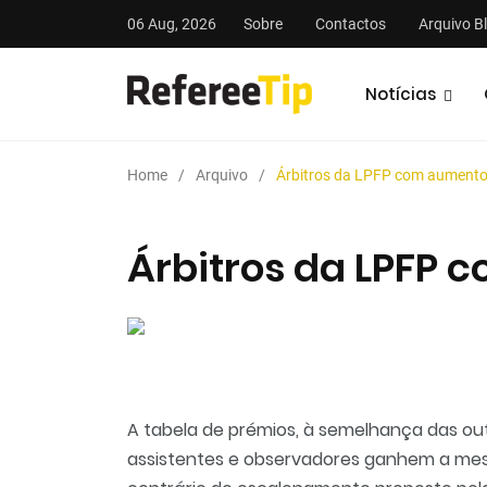
06 Aug, 2026
Sobre
Contactos
Arquivo B
Notícias
Home
Arquivo
Árbitros da LPFP com aumento
Árbitros da LPFP 
stas
Análises
Podcasts
A tabela de prémios, à semelhança das out
assistentes e observadores ganhem a mesm