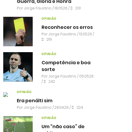
Guerra, Glória e Honra
Por
Jorge Faustino
/ 18.05.26 /
201
OPINIÃO
Reconhecer os erros
Por
Jorge Faustino
/ 13.05.26 /
219
OPINIÃO
Competência e boa
sorte
Por
Jorge Faustino
/ 05.05.26
/
242
OPINIÃO
Era penálti sim
Por
Jorge Faustino
/ 28.04.26 /
224
OPINIÃO
Um “não caso” de