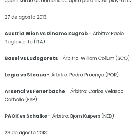
quem serão os homens do apito para estes play-offs.
27 de agosto 2013:
Austria Wien vs Dinamo Zagreb
- Árbitro: Paolo
Tagliavento (ITA)
Basel vs Ludogorets
- Árbitro: William Collum (SCO)
Legia vs Steaua
- Árbitro: Pedro Proença (POR)
Arsenal vs Fenerbache
- Árbitro: Carlos Velasco
Carballo (ESP)
PAOK vs Schalke
- Árbitro: Bjorn Kuipers (NED)
28 de agosto 2013: