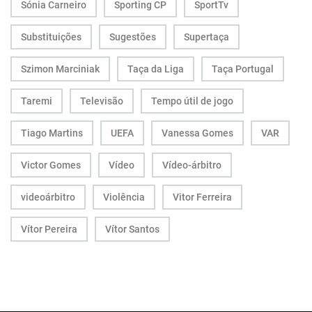
Sónia Carneiro
Sporting CP
SportTv
Substituições
Sugestões
Supertaça
Szimon Marciniak
Taça da Liga
Taça Portugal
Taremi
Televisão
Tempo útil de jogo
Tiago Martins
UEFA
Vanessa Gomes
VAR
Victor Gomes
Vídeo
Vídeo-árbitro
videoárbitro
Violência
Vitor Ferreira
Vítor Pereira
Vítor Santos