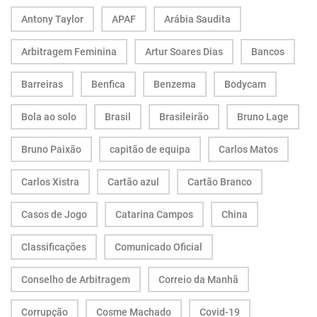
Antony Taylor
APAF
Arábia Saudita
Arbitragem Feminina
Artur Soares Dias
Bancos
Barreiras
Benfica
Benzema
Bodycam
Bola ao solo
Brasil
Brasileirão
Bruno Lage
Bruno Paixão
capitão de equipa
Carlos Matos
Carlos Xistra
Cartão azul
Cartão Branco
Casos de Jogo
Catarina Campos
China
Classificações
Comunicado Oficial
Conselho de Arbitragem
Correio da Manhã
Corrupção
Cosme Machado
Covid-19