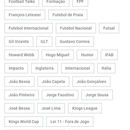
Football Talks
Formação
FPF
François Letexier
Futebol de Praia
Futebol Internacional
Futebol Nacional
Futsal
Gil Vicente
GLT
Gustavo Correia
Howard Webb
Hugo Miguel
Humor
IFAB
Impacto
Inglaterra
Internacional
Itália
João Bessa
João Capela
João Gonçalves
João Pinheiro
Jorge Faustino
Jorge Sousa
José Bessa
José Lima
Kings League
Kings World Cup
Lei 11 - Fora de Jogo