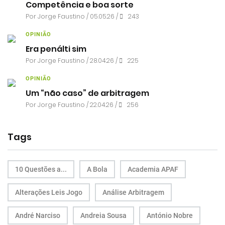
Competência e boa sorte
Por
Jorge Faustino
/ 05.05.26 /
243
OPINIÃO
Era penálti sim
Por
Jorge Faustino
/ 28.04.26 /
225
OPINIÃO
Um “não caso” de arbitragem
Por
Jorge Faustino
/ 22.04.26 /
256
Tags
10 Questões a...
A Bola
Academia APAF
Alterações Leis Jogo
Análise Arbitragem
André Narciso
Andreia Sousa
António Nobre