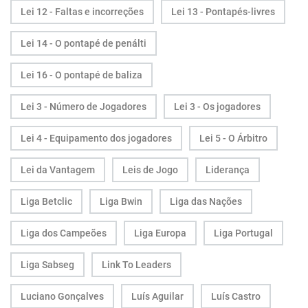
Lei 12 - Faltas e incorreções
Lei 13 - Pontapés-livres
Lei 14 - O pontapé de penálti
Lei 16 - O pontapé de baliza
Lei 3 - Número de Jogadores
Lei 3 - Os jogadores
Lei 4 - Equipamento dos jogadores
Lei 5 - O Árbitro
Lei da Vantagem
Leis de Jogo
Liderança
Liga Betclic
Liga Bwin
Liga das Nações
Liga dos Campeões
Liga Europa
Liga Portugal
Liga Sabseg
Link To Leaders
Luciano Gonçalves
Luís Aguilar
Luís Castro