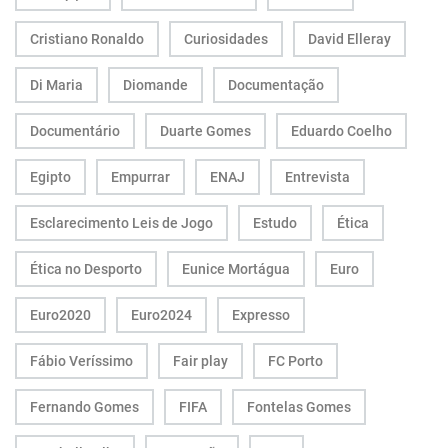
Cristiano Ronaldo
Curiosidades
David Elleray
Di Maria
Diomande
Documentação
Documentário
Duarte Gomes
Eduardo Coelho
Egipto
Empurrar
ENAJ
Entrevista
Esclarecimento Leis de Jogo
Estudo
Ética
Ética no Desporto
Eunice Mortágua
Euro
Euro2020
Euro2024
Expresso
Fábio Veríssimo
Fair play
FC Porto
Fernando Gomes
FIFA
Fontelas Gomes