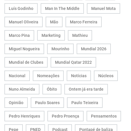
Luís Godinho
Man In The Middle
Manuel Mota
Manuel Oliveira
Mão
Marco Ferreira
Marco Pina
Marketing
Mathieu
Miguel Nogueira
Mourinho
Mundial 2026
Mundial de Clubes
Mundial Qatar 2022
Nacional
Nomeações
Notícias
Núcleos
Nuno Almeida
Óbito
Ontem já era tarde
Opinião
Paulo Soares
Paulo Teixeira
Pedro Henriques
Pedro Proença
Pensamentos
Pepe
PNED
Podcast
Pontapé de baliza