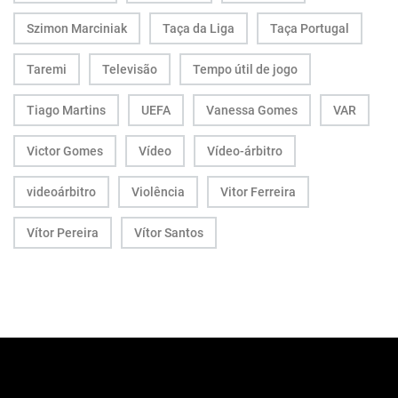
Szimon Marciniak
Taça da Liga
Taça Portugal
Taremi
Televisão
Tempo útil de jogo
Tiago Martins
UEFA
Vanessa Gomes
VAR
Victor Gomes
Vídeo
Vídeo-árbitro
videoárbitro
Violência
Vitor Ferreira
Vítor Pereira
Vítor Santos