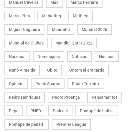
Manuel Oliveira
Mão
Marco Ferreira
Marco Pina
Marketing
Mathieu
Miguel Nogueira
Mourinho
Mundial 2026
Mundial de Clubes
Mundial Qatar 2022
Nacional
Nomeações
Notícias
Núcleos
Nuno Almeida
Óbito
Ontem já era tarde
Opinião
Paulo Soares
Paulo Teixeira
Pedro Henriques
Pedro Proença
Pensamentos
Pepe
PNED
Podcast
Pontapé de baliza
Pontapé de penálti
Premier League