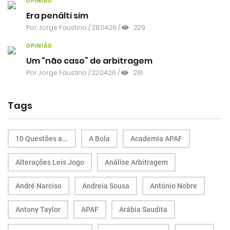
OPINIÃO
Era penálti sim
Por
Jorge Faustino
/ 28.04.26 /
229
OPINIÃO
Um “não caso” de arbitragem
Por
Jorge Faustino
/ 22.04.26 /
261
Tags
10 Questões a...
A Bola
Academia APAF
Alterações Leis Jogo
Análise Arbitragem
André Narciso
Andreia Sousa
António Nobre
Antony Taylor
APAF
Arábia Saudita