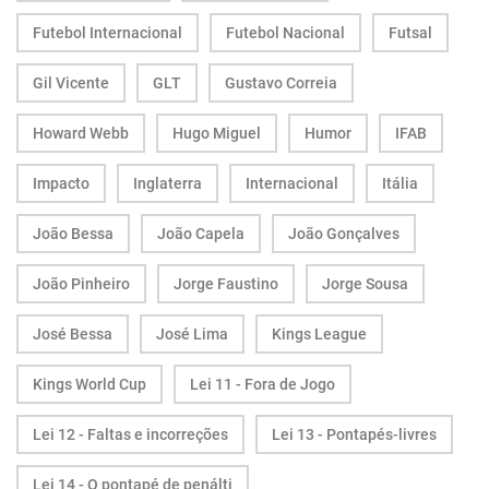
Futebol Internacional
Futebol Nacional
Futsal
Gil Vicente
GLT
Gustavo Correia
Howard Webb
Hugo Miguel
Humor
IFAB
Impacto
Inglaterra
Internacional
Itália
João Bessa
João Capela
João Gonçalves
João Pinheiro
Jorge Faustino
Jorge Sousa
José Bessa
José Lima
Kings League
Kings World Cup
Lei 11 - Fora de Jogo
Lei 12 - Faltas e incorreções
Lei 13 - Pontapés-livres
Lei 14 - O pontapé de penálti