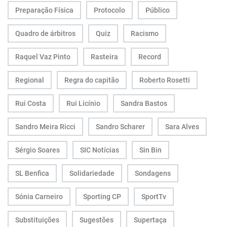
Preparação Física
Protocolo
Público
Quadro de árbitros
Quiz
Racismo
Raquel Vaz Pinto
Rasteira
Record
Regional
Regra do capitão
Roberto Rosetti
Rui Costa
Rui Licínio
Sandra Bastos
Sandro Meira Ricci
Sandro Scharer
Sara Alves
Sérgio Soares
SIC Notícias
Sin Bin
SL Benfica
Solidariedade
Sondagens
Sónia Carneiro
Sporting CP
SportTv
Substituições
Sugestões
Supertaça