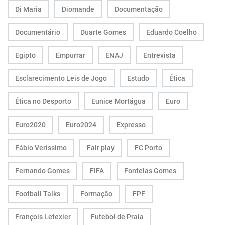
Di Maria
Diomande
Documentação
Documentário
Duarte Gomes
Eduardo Coelho
Egipto
Empurrar
ENAJ
Entrevista
Esclarecimento Leis de Jogo
Estudo
Ética
Ética no Desporto
Eunice Mortágua
Euro
Euro2020
Euro2024
Expresso
Fábio Veríssimo
Fair play
FC Porto
Fernando Gomes
FIFA
Fontelas Gomes
Football Talks
Formação
FPF
François Letexier
Futebol de Praia