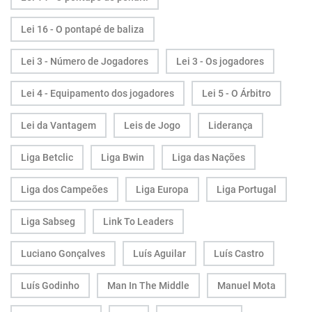
Lei 16 - O pontapé de baliza
Lei 3 - Número de Jogadores
Lei 3 - Os jogadores
Lei 4 - Equipamento dos jogadores
Lei 5 - O Árbitro
Lei da Vantagem
Leis de Jogo
Liderança
Liga Betclic
Liga Bwin
Liga das Nações
Liga dos Campeões
Liga Europa
Liga Portugal
Liga Sabseg
Link To Leaders
Luciano Gonçalves
Luís Aguilar
Luís Castro
Luís Godinho
Man In The Middle
Manuel Mota