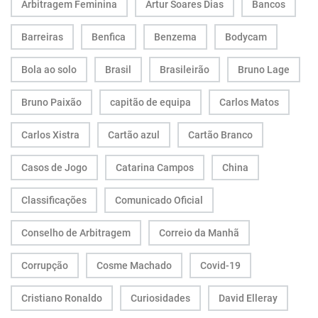
Arbitragem Feminina
Artur Soares Dias
Bancos
Barreiras
Benfica
Benzema
Bodycam
Bola ao solo
Brasil
Brasileirão
Bruno Lage
Bruno Paixão
capitão de equipa
Carlos Matos
Carlos Xistra
Cartão azul
Cartão Branco
Casos de Jogo
Catarina Campos
China
Classificações
Comunicado Oficial
Conselho de Arbitragem
Correio da Manhã
Corrupção
Cosme Machado
Covid-19
Cristiano Ronaldo
Curiosidades
David Elleray