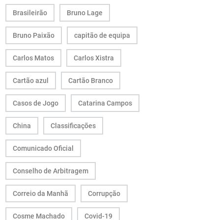
Brasileirão
Bruno Lage
Bruno Paixão
capitão de equipa
Carlos Matos
Carlos Xistra
Cartão azul
Cartão Branco
Casos de Jogo
Catarina Campos
China
Classificações
Comunicado Oficial
Conselho de Arbitragem
Correio da Manhã
Corrupção
Cosme Machado
Covid-19