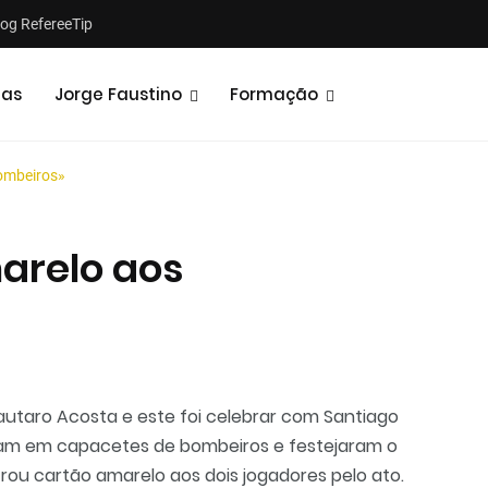
log RefereeTip
tas
Jorge Faustino
Formação
ombeiros»
arelo aos
Notícias
Opiniões
utaro Acosta e este foi celebrar com Santiago
aram em capacetes de bombeiros e festejaram o
trou cartão amarelo aos dois jogadores pelo ato.