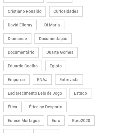
Cristiano Ronaldo
Curiosidades
David Elleray
Di Maria
Diomande
Documentação
Documentário
Duarte Gomes
Eduardo Coelho
Egipto
Empurrar
ENAJ
Entrevista
Esclarecimento Leis de Jogo
Estudo
Ética
Ética no Desporto
Eunice Mortágua
Euro
Euro2020