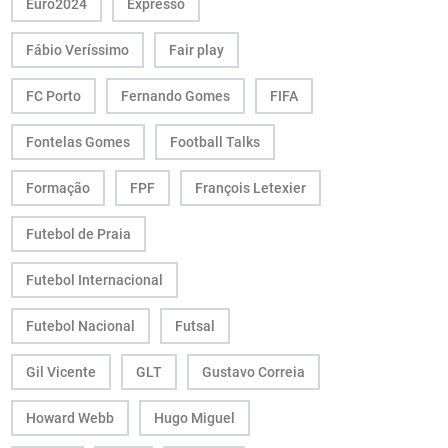
Euro2024
Expresso
Fábio Veríssimo
Fair play
FC Porto
Fernando Gomes
FIFA
Fontelas Gomes
Football Talks
Formação
FPF
François Letexier
Futebol de Praia
Futebol Internacional
Futebol Nacional
Futsal
Gil Vicente
GLT
Gustavo Correia
Howard Webb
Hugo Miguel