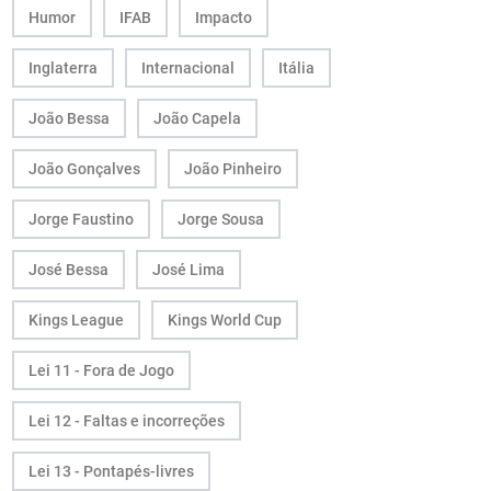
Humor
IFAB
Impacto
Inglaterra
Internacional
Itália
João Bessa
João Capela
João Gonçalves
João Pinheiro
Jorge Faustino
Jorge Sousa
José Bessa
José Lima
Kings League
Kings World Cup
Lei 11 - Fora de Jogo
Lei 12 - Faltas e incorreções
Lei 13 - Pontapés-livres