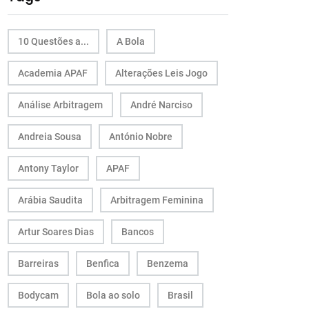
10 Questões a...
A Bola
Academia APAF
Alterações Leis Jogo
Análise Arbitragem
André Narciso
Andreia Sousa
António Nobre
Antony Taylor
APAF
Arábia Saudita
Arbitragem Feminina
Artur Soares Dias
Bancos
Barreiras
Benfica
Benzema
Bodycam
Bola ao solo
Brasil