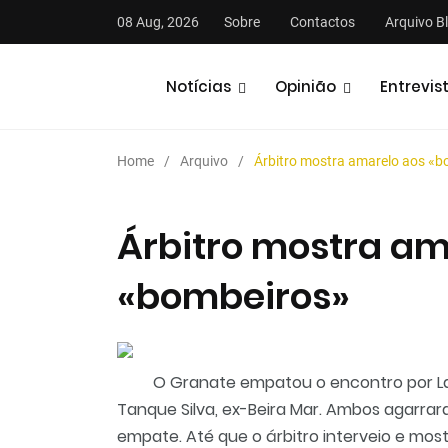
08 Aug, 2026
Sobre
Contactos
Arquivo B
Notícias
Opinião
Entrevis
Home
Arquivo
Árbitro mostra amarelo aos «b
Árbitro mostra am
«bombeiros»
stas
Análises
Podcasts
O Granate empatou o encontro por La
Tanque Silva, ex-Beira Mar. Ambos agarr
empate. Até que o árbitro interveio e mos