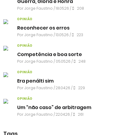
Guerra, Glória e Honra
Por
Jorge Faustino
/ 18.05.26 /
208
OPINIÃO
Reconhecer os erros
Por
Jorge Faustino
/ 13.05.26 /
223
OPINIÃO
Competência e boa sorte
Por
Jorge Faustino
/ 05.05.26 /
248
OPINIÃO
Era penálti sim
Por
Jorge Faustino
/ 28.04.26 /
229
OPINIÃO
Um “não caso” de arbitragem
Por
Jorge Faustino
/ 22.04.26 /
261
Tags