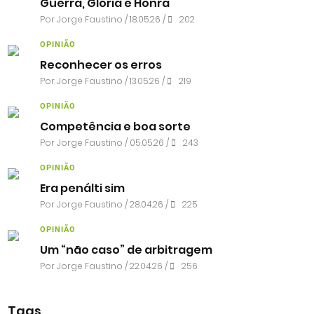
Guerra, Glória e Honra
Por
Jorge Faustino
/ 18.05.26 /
202
OPINIÃO
Reconhecer os erros
Por
Jorge Faustino
/ 13.05.26 /
219
OPINIÃO
Competência e boa sorte
Por
Jorge Faustino
/ 05.05.26 /
243
OPINIÃO
Era penálti sim
Por
Jorge Faustino
/ 28.04.26 /
225
OPINIÃO
Um “não caso” de arbitragem
Por
Jorge Faustino
/ 22.04.26 /
256
Tags