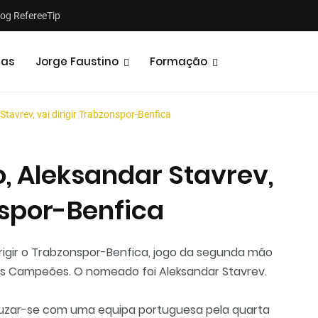
log RefereeTip
tas
Jorge Faustino
Formação
tavrev, vai dirigir Trabzonspor-Benfica
, Aleksandar Stavrev,
nspor-Benfica
Notícias
Opiniões
dirigir o Trabzonspor-Benfica, jogo da segunda mão
 dos Campeões. O nomeado foi Aleksandar Stavrev.
ruzar-se com uma equipa portuguesa pela quarta