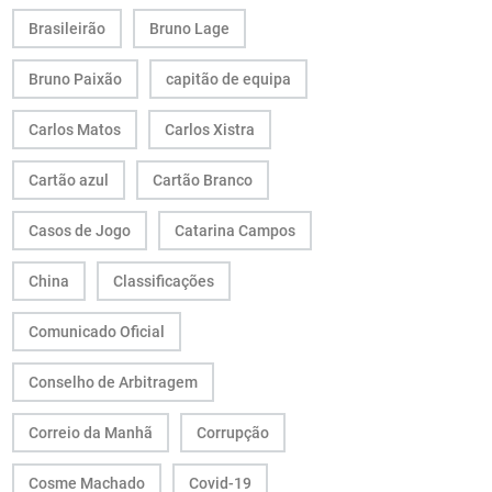
Brasileirão
Bruno Lage
Bruno Paixão
capitão de equipa
Carlos Matos
Carlos Xistra
Cartão azul
Cartão Branco
Casos de Jogo
Catarina Campos
China
Classificações
Comunicado Oficial
Conselho de Arbitragem
Correio da Manhã
Corrupção
Cosme Machado
Covid-19