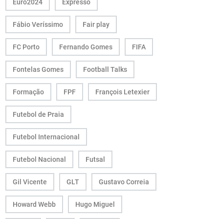
Euro2024
Expresso
Fábio Veríssimo
Fair play
FC Porto
Fernando Gomes
FIFA
Fontelas Gomes
Football Talks
Formação
FPF
François Letexier
Futebol de Praia
Futebol Internacional
Futebol Nacional
Futsal
Gil Vicente
GLT
Gustavo Correia
Howard Webb
Hugo Miguel