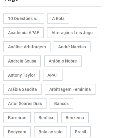
10 Questões a...
A Bola
Academia APAF
Alterações Leis Jogo
Análise Arbitragem
André Narciso
Andreia Sousa
António Nobre
Antony Taylor
APAF
Arábia Saudita
Arbitragem Feminina
Artur Soares Dias
Bancos
Barreiras
Benfica
Benzema
Bodycam
Bola ao solo
Brasil