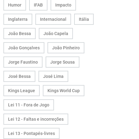
Humor
IFAB
Impacto
Inglaterra
Internacional
Itália
João Bessa
João Capela
João Gonçalves
João Pinheiro
Jorge Faustino
Jorge Sousa
José Bessa
José Lima
Kings League
Kings World Cup
Lei 11 - Fora de Jogo
Lei 12 - Faltas e incorreções
Lei 13 - Pontapés-livres