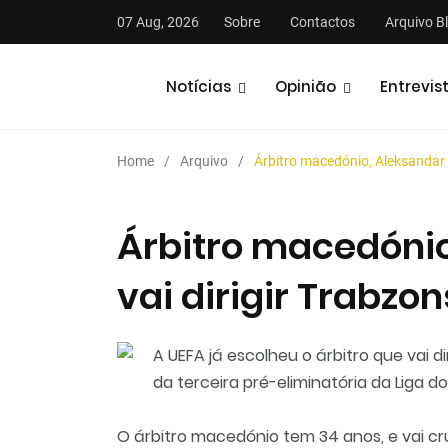
07 Aug, 2026
Sobre
Contactos
Arquivo B
Notícias
Opinião
Entrevis
Home
Arquivo
Árbitro macedónio, Aleksandar S
Árbitro macedónio
vai dirigir Trabzo
stas
Análises
Podcasts
A UEFA já escolheu o árbitro que vai 
da terceira pré-eliminatória da Liga
O árbitro macedónio tem 34 anos, e vai c