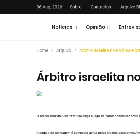
06 Aug, 2026
Sobre
Contactos
Arquivo B
Notícias
Opinião
Entrevis
Home
Arquivo
Árbitro israelita no Polónia-Por
Árbitro israelita n
stas
Análises
Podcasts
O árbitro israelita Alon Yefet vai dirigir o jogo de caráter particular en
A equipa de arbitragem é composta ainda pelos árbitros assistentes A