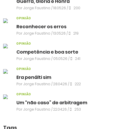
Guerra, Glória e Honra
Por
Jorge Faustino
/ 18.05.26 /
200
OPINIÃO
Reconhecer os erros
Por
Jorge Faustino
/ 13.05.26 /
219
OPINIÃO
Competência e boa sorte
Por
Jorge Faustino
/ 05.05.26 /
241
OPINIÃO
Era penálti sim
Por
Jorge Faustino
/ 28.04.26 /
222
OPINIÃO
Um “não caso” de arbitragem
Por
Jorge Faustino
/ 22.04.26 /
253
Tags