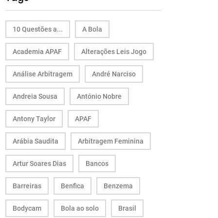
10 Questões a...
A Bola
Academia APAF
Alterações Leis Jogo
Análise Arbitragem
André Narciso
Andreia Sousa
António Nobre
Antony Taylor
APAF
Arábia Saudita
Arbitragem Feminina
Artur Soares Dias
Bancos
Barreiras
Benfica
Benzema
Bodycam
Bola ao solo
Brasil