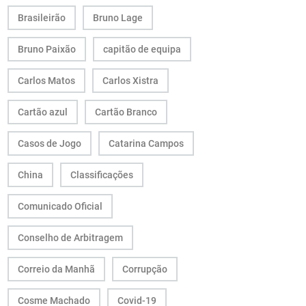
Brasileirão
Bruno Lage
Bruno Paixão
capitão de equipa
Carlos Matos
Carlos Xistra
Cartão azul
Cartão Branco
Casos de Jogo
Catarina Campos
China
Classificações
Comunicado Oficial
Conselho de Arbitragem
Correio da Manhã
Corrupção
Cosme Machado
Covid-19