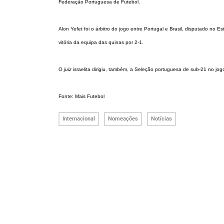
Federação Portuguesa de Futebol.
Alon Yefet foi o árbitro do jogo entre Portugal e Brasil, disputado n
vitória da equipa das quinas por 2-1.
O
juiz
israelita dirigiu, também, a Seleção portuguesa de sub-21 no j
Fonte: Mais Futebol
Internacional
Nomeações
Notícias