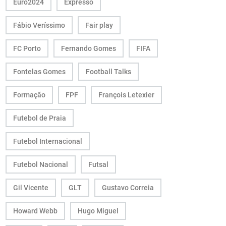
Euro2024
Expresso
Fábio Veríssimo
Fair play
FC Porto
Fernando Gomes
FIFA
Fontelas Gomes
Football Talks
Formação
FPF
François Letexier
Futebol de Praia
Futebol Internacional
Futebol Nacional
Futsal
Gil Vicente
GLT
Gustavo Correia
Howard Webb
Hugo Miguel