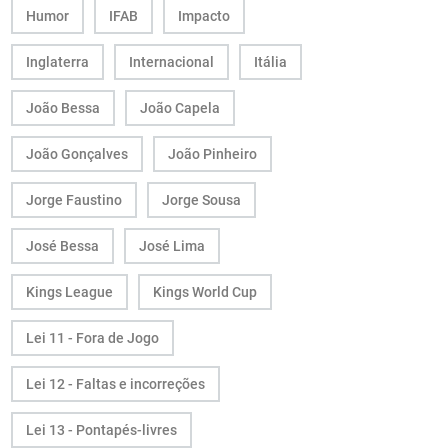
Humor
IFAB
Impacto
Inglaterra
Internacional
Itália
João Bessa
João Capela
João Gonçalves
João Pinheiro
Jorge Faustino
Jorge Sousa
José Bessa
José Lima
Kings League
Kings World Cup
Lei 11 - Fora de Jogo
Lei 12 - Faltas e incorreções
Lei 13 - Pontapés-livres