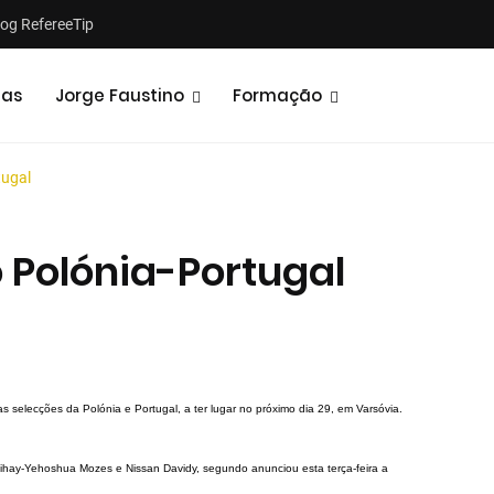
log RefereeTip
tas
Jorge Faustino
Formação
tugal
o Polónia-Portugal
Notícias
Opiniões
tre as selecções da Polónia e Portugal, a ter lugar no próximo dia 29, em Varsóvia.
mihay-Yehoshua Mozes e Nissan Davidy, segundo anunciou esta terça-feira a