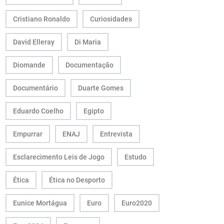
Cristiano Ronaldo
Curiosidades
David Elleray
Di Maria
Diomande
Documentação
Documentário
Duarte Gomes
Eduardo Coelho
Egipto
Empurrar
ENAJ
Entrevista
Esclarecimento Leis de Jogo
Estudo
Ética
Ética no Desporto
Eunice Mortágua
Euro
Euro2020