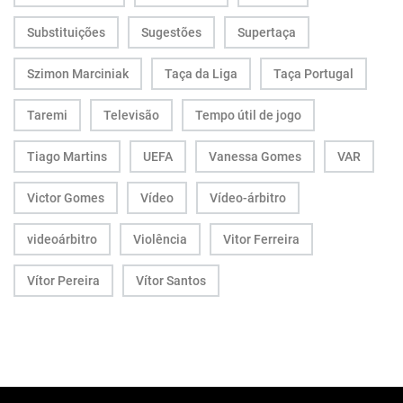
Substituições
Sugestões
Supertaça
Szimon Marciniak
Taça da Liga
Taça Portugal
Taremi
Televisão
Tempo útil de jogo
Tiago Martins
UEFA
Vanessa Gomes
VAR
Victor Gomes
Vídeo
Vídeo-árbitro
videoárbitro
Violência
Vitor Ferreira
Vítor Pereira
Vítor Santos