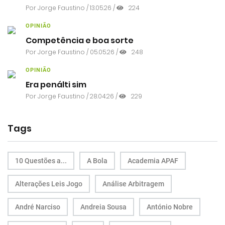
Por
Jorge Faustino
/ 13.05.26 /
224
OPINIÃO
Competência e boa sorte
Por
Jorge Faustino
/ 05.05.26 /
248
OPINIÃO
Era penálti sim
Por
Jorge Faustino
/ 28.04.26 /
229
Tags
10 Questões a...
A Bola
Academia APAF
Alterações Leis Jogo
Análise Arbitragem
André Narciso
Andreia Sousa
António Nobre