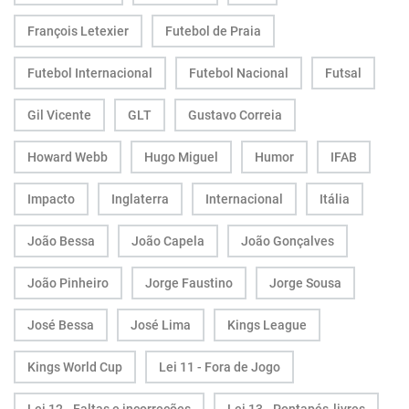
François Letexier
Futebol de Praia
Futebol Internacional
Futebol Nacional
Futsal
Gil Vicente
GLT
Gustavo Correia
Howard Webb
Hugo Miguel
Humor
IFAB
Impacto
Inglaterra
Internacional
Itália
João Bessa
João Capela
João Gonçalves
João Pinheiro
Jorge Faustino
Jorge Sousa
José Bessa
José Lima
Kings League
Kings World Cup
Lei 11 - Fora de Jogo