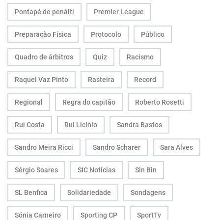
Pontapé de penálti
Premier League
Preparação Física
Protocolo
Público
Quadro de árbitros
Quiz
Racismo
Raquel Vaz Pinto
Rasteira
Record
Regional
Regra do capitão
Roberto Rosetti
Rui Costa
Rui Licínio
Sandra Bastos
Sandro Meira Ricci
Sandro Scharer
Sara Alves
Sérgio Soares
SIC Notícias
Sin Bin
SL Benfica
Solidariedade
Sondagens
Sónia Carneiro
Sporting CP
SportTv