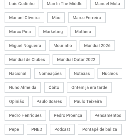
Luís Godinho
Man In The Middle
Manuel Mota
Manuel Oliveira
Mão
Marco Ferreira
Marco Pina
Marketing
Mathieu
Miguel Nogueira
Mourinho
Mundial 2026
Mundial de Clubes
Mundial Qatar 2022
Nacional
Nomeações
Notícias
Núcleos
Nuno Almeida
Óbito
Ontem já era tarde
Opinião
Paulo Soares
Paulo Teixeira
Pedro Henriques
Pedro Proença
Pensamentos
Pepe
PNED
Podcast
Pontapé de baliza