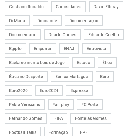
Cristiano Ronaldo
Curiosidades
David Elleray
Di Maria
Diomande
Documentação
Documentário
Duarte Gomes
Eduardo Coelho
Egipto
Empurrar
ENAJ
Entrevista
Esclarecimento Leis de Jogo
Estudo
Ética
Ética no Desporto
Eunice Mortágua
Euro
Euro2020
Euro2024
Expresso
Fábio Veríssimo
Fair play
FC Porto
Fernando Gomes
FIFA
Fontelas Gomes
Football Talks
Formação
FPF