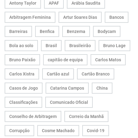
Antony Taylor
APAF
Arábia Saudita
Arbitragem Feminina
Artur Soares Dias
Bancos
Barreiras
Benfica
Benzema
Bodycam
Bola ao solo
Brasil
Brasileirão
Bruno Lage
Bruno Paixão
capitão de equipa
Carlos Matos
Carlos Xistra
Cartão azul
Cartão Branco
Casos de Jogo
Catarina Campos
China
Classificações
Comunicado Oficial
Conselho de Arbitragem
Correio da Manhã
Corrupção
Cosme Machado
Covid-19