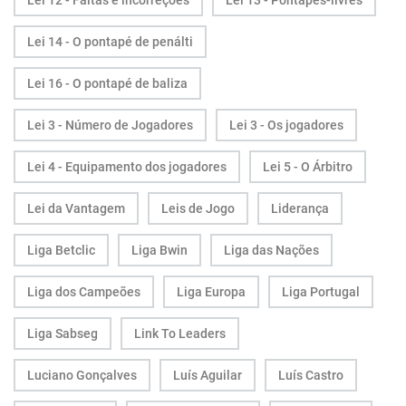
Lei 12 - Faltas e incorreções
Lei 13 - Pontapés-livres
Lei 14 - O pontapé de penálti
Lei 16 - O pontapé de baliza
Lei 3 - Número de Jogadores
Lei 3 - Os jogadores
Lei 4 - Equipamento dos jogadores
Lei 5 - O Árbitro
Lei da Vantagem
Leis de Jogo
Liderança
Liga Betclic
Liga Bwin
Liga das Nações
Liga dos Campeões
Liga Europa
Liga Portugal
Liga Sabseg
Link To Leaders
Luciano Gonçalves
Luís Aguilar
Luís Castro