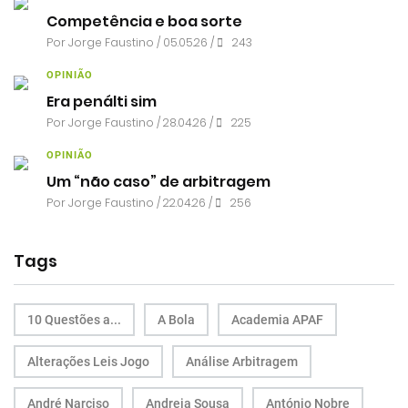
Competência e boa sorte
Por
Jorge Faustino
/ 05.05.26 /
243
OPINIÃO
Era penálti sim
Por
Jorge Faustino
/ 28.04.26 /
225
OPINIÃO
Um “não caso” de arbitragem
Por
Jorge Faustino
/ 22.04.26 /
256
Tags
10 Questões a...
A Bola
Academia APAF
Alterações Leis Jogo
Análise Arbitragem
André Narciso
Andreia Sousa
António Nobre