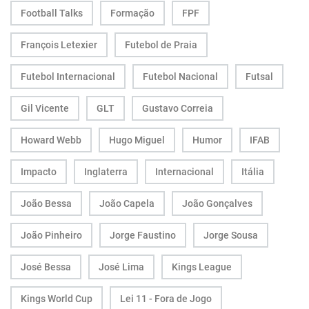
Football Talks
Formação
FPF
François Letexier
Futebol de Praia
Futebol Internacional
Futebol Nacional
Futsal
Gil Vicente
GLT
Gustavo Correia
Howard Webb
Hugo Miguel
Humor
IFAB
Impacto
Inglaterra
Internacional
Itália
João Bessa
João Capela
João Gonçalves
João Pinheiro
Jorge Faustino
Jorge Sousa
José Bessa
José Lima
Kings League
Kings World Cup
Lei 11 - Fora de Jogo