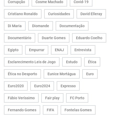
Corrupção
Cosme Machado
Covid-19
Cristiano Ronaldo
Curiosidades
David Elleray
Di Maria
Diomande
Documentação
Documentário
Duarte Gomes
Eduardo Coelho
Egipto
Empurrar
ENAJ
Entrevista
Esclarecimento Leis de Jogo
Estudo
Ética
Ética no Desporto
Eunice Mortágua
Euro
Euro2020
Euro2024
Expresso
Fábio Veríssimo
Fair play
FC Porto
Fernando Gomes
FIFA
Fontelas Gomes