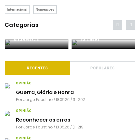
Internacional
Nomeações
Categorias
Entrevistas
Análises
RECENTES
POPULARES
OPINIÃO
Guerra, Glória e Honra
Por
Jorge Faustino
/ 18.05.26 /
202
OPINIÃO
Reconhecer os erros
Por
Jorge Faustino
/ 13.05.26 /
219
OPINIÃO