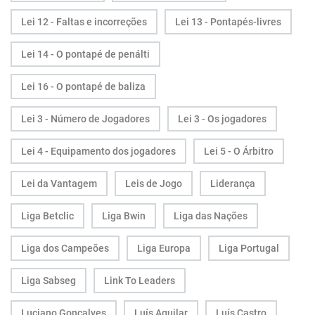
Lei 12 - Faltas e incorreções
Lei 13 - Pontapés-livres
Lei 14 - O pontapé de penálti
Lei 16 - O pontapé de baliza
Lei 3 - Número de Jogadores
Lei 3 - Os jogadores
Lei 4 - Equipamento dos jogadores
Lei 5 - O Árbitro
Lei da Vantagem
Leis de Jogo
Liderança
Liga Betclic
Liga Bwin
Liga das Nações
Liga dos Campeões
Liga Europa
Liga Portugal
Liga Sabseg
Link To Leaders
Luciano Gonçalves
Luís Aguilar
Luís Castro