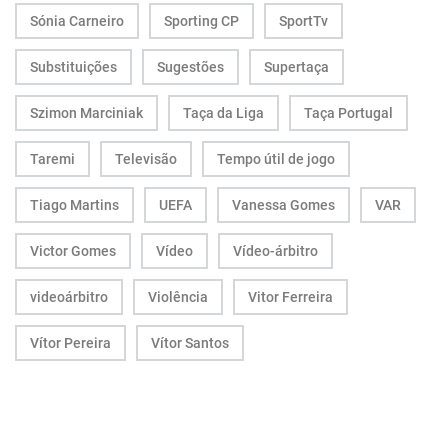
Sónia Carneiro
Sporting CP
SportTv
Substituições
Sugestões
Supertaça
Szimon Marciniak
Taça da Liga
Taça Portugal
Taremi
Televisão
Tempo útil de jogo
Tiago Martins
UEFA
Vanessa Gomes
VAR
Victor Gomes
Vídeo
Vídeo-árbitro
videoárbitro
Violência
Vitor Ferreira
Vítor Pereira
Vítor Santos