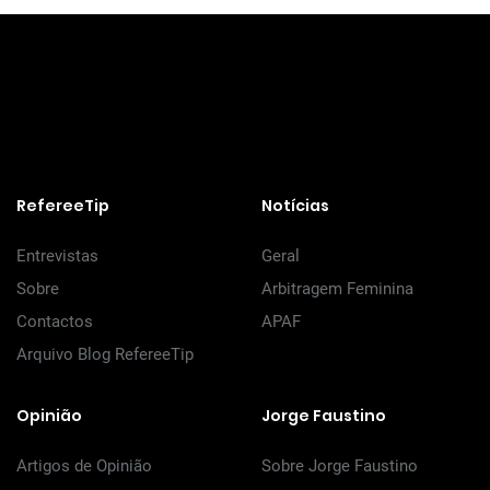
RefereeTip
Notícias
Entrevistas
Geral
Sobre
Arbitragem Feminina
Contactos
APAF
Arquivo Blog RefereeTip
Opinião
Jorge Faustino
Artigos de Opinião
Sobre Jorge Faustino