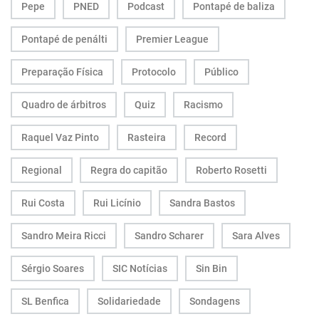
Pepe
PNED
Podcast
Pontapé de baliza
Pontapé de penálti
Premier League
Preparação Física
Protocolo
Público
Quadro de árbitros
Quiz
Racismo
Raquel Vaz Pinto
Rasteira
Record
Regional
Regra do capitão
Roberto Rosetti
Rui Costa
Rui Licínio
Sandra Bastos
Sandro Meira Ricci
Sandro Scharer
Sara Alves
Sérgio Soares
SIC Notícias
Sin Bin
SL Benfica
Solidariedade
Sondagens