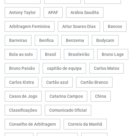
Antony Taylor
APAF
Arábia Saudita
Arbitragem Feminina
Artur Soares Dias
Bancos
Barreiras
Benfica
Benzema
Bodycam
Bola ao solo
Brasil
Brasileirão
Bruno Lage
Bruno Paixão
capitão de equipa
Carlos Matos
Carlos Xistra
Cartão azul
Cartão Branco
Casos de Jogo
Catarina Campos
China
Classificações
Comunicado Oficial
Conselho de Arbitragem
Correio da Manhã