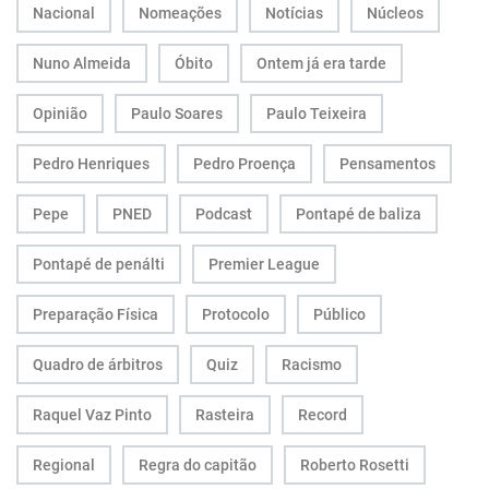
Nacional
Nomeações
Notícias
Núcleos
Nuno Almeida
Óbito
Ontem já era tarde
Opinião
Paulo Soares
Paulo Teixeira
Pedro Henriques
Pedro Proença
Pensamentos
Pepe
PNED
Podcast
Pontapé de baliza
Pontapé de penálti
Premier League
Preparação Física
Protocolo
Público
Quadro de árbitros
Quiz
Racismo
Raquel Vaz Pinto
Rasteira
Record
Regional
Regra do capitão
Roberto Rosetti