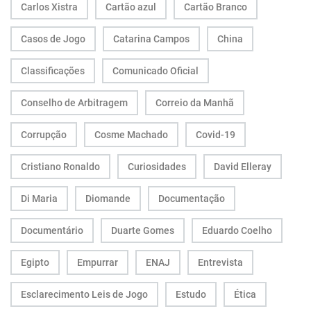
Carlos Xistra
Cartão azul
Cartão Branco
Casos de Jogo
Catarina Campos
China
Classificações
Comunicado Oficial
Conselho de Arbitragem
Correio da Manhã
Corrupção
Cosme Machado
Covid-19
Cristiano Ronaldo
Curiosidades
David Elleray
Di Maria
Diomande
Documentação
Documentário
Duarte Gomes
Eduardo Coelho
Egipto
Empurrar
ENAJ
Entrevista
Esclarecimento Leis de Jogo
Estudo
Ética