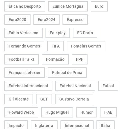
Ética no Desporto
Eunice Mortágua
Euro
Euro2020
Euro2024
Expresso
Fábio Veríssimo
Fair play
FC Porto
Fernando Gomes
FIFA
Fontelas Gomes
Football Talks
Formação
FPF
François Letexier
Futebol de Praia
Futebol Internacional
Futebol Nacional
Futsal
Gil Vicente
GLT
Gustavo Correia
Howard Webb
Hugo Miguel
Humor
IFAB
Impacto
Inglaterra
Internacional
Itália