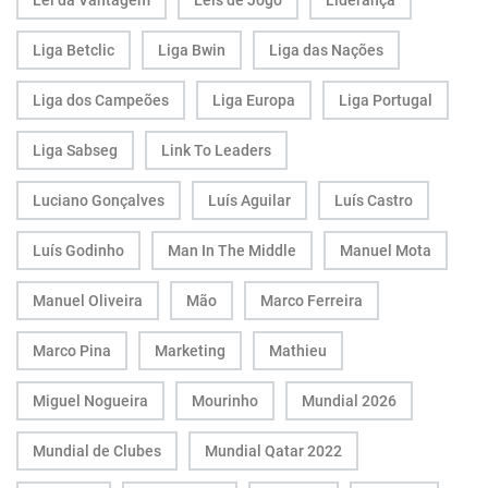
Lei da Vantagem
Leis de Jogo
Liderança
Liga Betclic
Liga Bwin
Liga das Nações
Liga dos Campeões
Liga Europa
Liga Portugal
Liga Sabseg
Link To Leaders
Luciano Gonçalves
Luís Aguilar
Luís Castro
Luís Godinho
Man In The Middle
Manuel Mota
Manuel Oliveira
Mão
Marco Ferreira
Marco Pina
Marketing
Mathieu
Miguel Nogueira
Mourinho
Mundial 2026
Mundial de Clubes
Mundial Qatar 2022