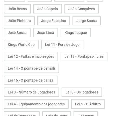
João Bessa
João Capela
João Gonçalves
João Pinheiro
Jorge Faustino
Jorge Sousa
José Bessa
José Lima
Kings League
Kings World Cup
Lei 11 - Fora de Jogo
Lei 12 - Faltas e incorreções
Lei 13 - Pontapés-livres
Lei 14 - O pontapé de penálti
Lei 16 - O pontapé de baliza
Lei 3 - Número de Jogadores
Lei 3 - Os jogadores
Lei 4 - Equipamento dos jogadores
Lei 5 - O Árbitro