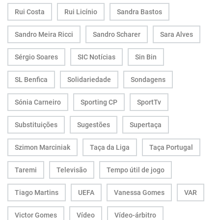
Rui Costa
Rui Licínio
Sandra Bastos
Sandro Meira Ricci
Sandro Scharer
Sara Alves
Sérgio Soares
SIC Notícias
Sin Bin
SL Benfica
Solidariedade
Sondagens
Sónia Carneiro
Sporting CP
SportTv
Substituições
Sugestões
Supertaça
Szimon Marciniak
Taça da Liga
Taça Portugal
Taremi
Televisão
Tempo útil de jogo
Tiago Martins
UEFA
Vanessa Gomes
VAR
Victor Gomes
Vídeo
Vídeo-árbitro