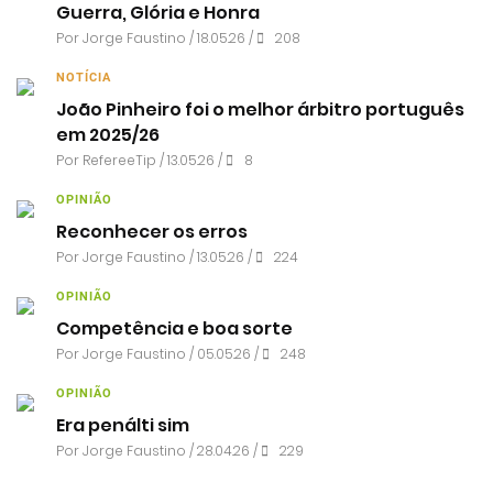
Guerra, Glória e Honra
Por
Jorge Faustino
/ 18.05.26 /
208
NOTÍCIA
João Pinheiro foi o melhor árbitro português
em 2025/26
Por RefereeTip / 13.05.26 /
8
OPINIÃO
Reconhecer os erros
Por
Jorge Faustino
/ 13.05.26 /
224
OPINIÃO
Competência e boa sorte
Por
Jorge Faustino
/ 05.05.26 /
248
OPINIÃO
Era penálti sim
Por
Jorge Faustino
/ 28.04.26 /
229