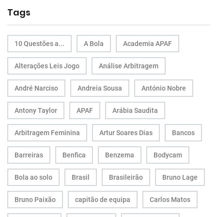
Tags
10 Questões a...
A Bola
Academia APAF
Alterações Leis Jogo
Análise Arbitragem
André Narciso
Andreia Sousa
António Nobre
Antony Taylor
APAF
Arábia Saudita
Arbitragem Feminina
Artur Soares Dias
Bancos
Barreiras
Benfica
Benzema
Bodycam
Bola ao solo
Brasil
Brasileirão
Bruno Lage
Bruno Paixão
capitão de equipa
Carlos Matos