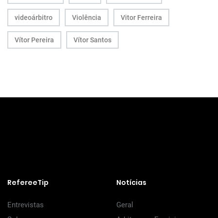
videoárbitro
Violência
Vitor Ferreira
Vítor Pereira
Vítor Santos
RefereeTip
Notícias
Entrevistas
Geral