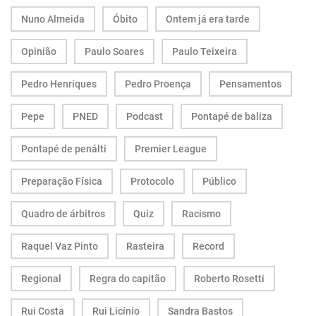
Nuno Almeida
Óbito
Ontem já era tarde
Opinião
Paulo Soares
Paulo Teixeira
Pedro Henriques
Pedro Proença
Pensamentos
Pepe
PNED
Podcast
Pontapé de baliza
Pontapé de penálti
Premier League
Preparação Física
Protocolo
Público
Quadro de árbitros
Quiz
Racismo
Raquel Vaz Pinto
Rasteira
Record
Regional
Regra do capitão
Roberto Rosetti
Rui Costa
Rui Licínio
Sandra Bastos