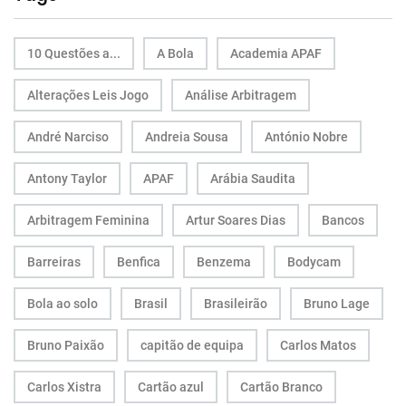
10 Questões a...
A Bola
Academia APAF
Alterações Leis Jogo
Análise Arbitragem
André Narciso
Andreia Sousa
António Nobre
Antony Taylor
APAF
Arábia Saudita
Arbitragem Feminina
Artur Soares Dias
Bancos
Barreiras
Benfica
Benzema
Bodycam
Bola ao solo
Brasil
Brasileirão
Bruno Lage
Bruno Paixão
capitão de equipa
Carlos Matos
Carlos Xistra
Cartão azul
Cartão Branco