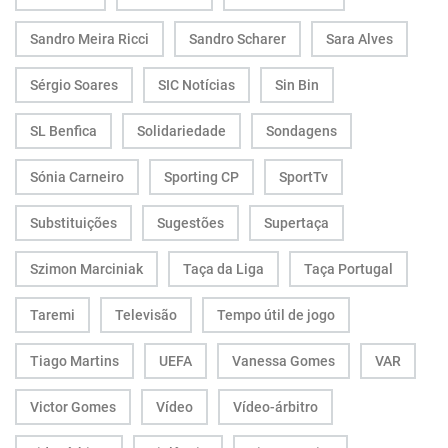
Sandro Meira Ricci
Sandro Scharer
Sara Alves
Sérgio Soares
SIC Notícias
Sin Bin
SL Benfica
Solidariedade
Sondagens
Sónia Carneiro
Sporting CP
SportTv
Substituições
Sugestões
Supertaça
Szimon Marciniak
Taça da Liga
Taça Portugal
Taremi
Televisão
Tempo útil de jogo
Tiago Martins
UEFA
Vanessa Gomes
VAR
Victor Gomes
Vídeo
Vídeo-árbitro