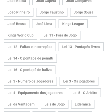
João Bessa
João Capela
João Gonçalves
João Pinheiro
Jorge Faustino
Jorge Sousa
José Bessa
José Lima
Kings League
Kings World Cup
Lei 11 - Fora de Jogo
Lei 12 - Faltas e incorreções
Lei 13 - Pontapés-livres
Lei 14 - O pontapé de penálti
Lei 16 - O pontapé de baliza
Lei 3 - Número de Jogadores
Lei 3 - Os jogadores
Lei 4 - Equipamento dos jogadores
Lei 5 - O Árbitro
Lei da Vantagem
Leis de Jogo
Liderança