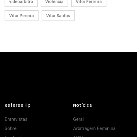
videoárbitro
Violência
Vitor Ferreira
Vítor Pereira
Vítor Santos
RefereeTip
Notícias
Entrevistas
Geral
Sobre
Arbitragem Feminina