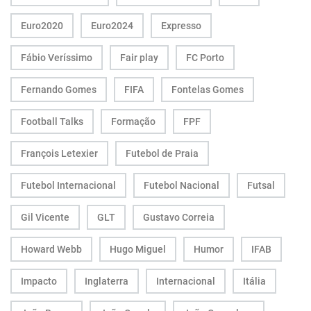
Euro2020
Euro2024
Expresso
Fábio Veríssimo
Fair play
FC Porto
Fernando Gomes
FIFA
Fontelas Gomes
Football Talks
Formação
FPF
François Letexier
Futebol de Praia
Futebol Internacional
Futebol Nacional
Futsal
Gil Vicente
GLT
Gustavo Correia
Howard Webb
Hugo Miguel
Humor
IFAB
Impacto
Inglaterra
Internacional
Itália