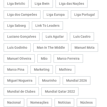
Liga Betclic
Liga Bwin
Liga das Nações
Liga dos Campeões
Liga Europa
Liga Portugal
Liga Sabseg
Link To Leaders
Luciano Gonçalves
Luís Aguilar
Luís Castro
Luís Godinho
Man In The Middle
Manuel Mota
Manuel Oliveira
Mão
Marco Ferreira
Marco Pina
Marketing
Mathieu
Miguel Nogueira
Mourinho
Mundial 2026
Mundial de Clubes
Mundial Qatar 2022
Nacional
Nomeações
Notícias
Núcleos