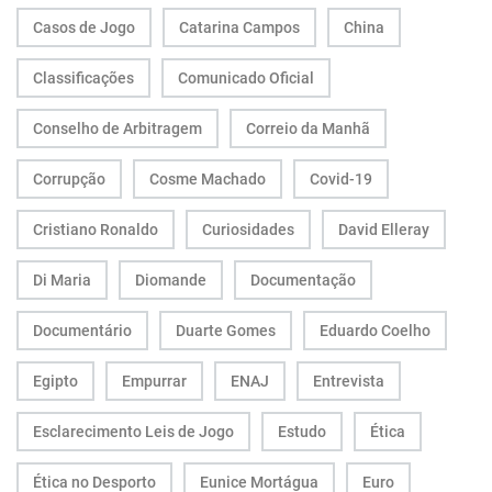
Casos de Jogo
Catarina Campos
China
Classificações
Comunicado Oficial
Conselho de Arbitragem
Correio da Manhã
Corrupção
Cosme Machado
Covid-19
Cristiano Ronaldo
Curiosidades
David Elleray
Di Maria
Diomande
Documentação
Documentário
Duarte Gomes
Eduardo Coelho
Egipto
Empurrar
ENAJ
Entrevista
Esclarecimento Leis de Jogo
Estudo
Ética
Ética no Desporto
Eunice Mortágua
Euro