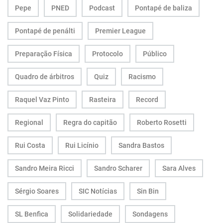
Pepe
PNED
Podcast
Pontapé de baliza
Pontapé de penálti
Premier League
Preparação Física
Protocolo
Público
Quadro de árbitros
Quiz
Racismo
Raquel Vaz Pinto
Rasteira
Record
Regional
Regra do capitão
Roberto Rosetti
Rui Costa
Rui Licínio
Sandra Bastos
Sandro Meira Ricci
Sandro Scharer
Sara Alves
Sérgio Soares
SIC Notícias
Sin Bin
SL Benfica
Solidariedade
Sondagens