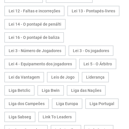
Lei 12 - Faltas e incorreções
Lei 13 - Pontapés-livres
Lei 14 - O pontapé de penálti
Lei 16 - O pontapé de baliza
Lei 3 - Número de Jogadores
Lei 3 - Os jogadores
Lei 4 - Equipamento dos jogadores
Lei 5 - O Árbitro
Lei da Vantagem
Leis de Jogo
Liderança
Liga Betclic
Liga Bwin
Liga das Nações
Liga dos Campeões
Liga Europa
Liga Portugal
Liga Sabseg
Link To Leaders