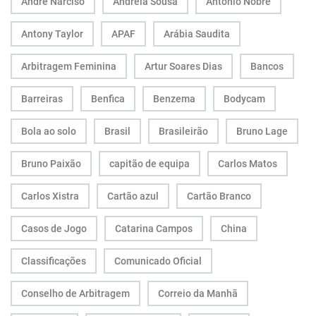
André Narciso
Andreia Sousa
António Nobre
Antony Taylor
APAF
Arábia Saudita
Arbitragem Feminina
Artur Soares Dias
Bancos
Barreiras
Benfica
Benzema
Bodycam
Bola ao solo
Brasil
Brasileirão
Bruno Lage
Bruno Paixão
capitão de equipa
Carlos Matos
Carlos Xistra
Cartão azul
Cartão Branco
Casos de Jogo
Catarina Campos
China
Classificações
Comunicado Oficial
Conselho de Arbitragem
Correio da Manhã