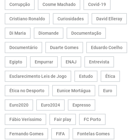
Corrupção
Cosme Machado
Covid-19
Cristiano Ronaldo
Curiosidades
David Elleray
Di Maria
Diomande
Documentação
Documentário
Duarte Gomes
Eduardo Coelho
Egipto
Empurrar
ENAJ
Entrevista
Esclarecimento Leis de Jogo
Estudo
Ética
Ética no Desporto
Eunice Mortágua
Euro
Euro2020
Euro2024
Expresso
Fábio Veríssimo
Fair play
FC Porto
Fernando Gomes
FIFA
Fontelas Gomes