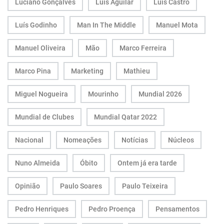
Luciano Gonçalves
Luís Aguilar
Luís Castro
Luís Godinho
Man In The Middle
Manuel Mota
Manuel Oliveira
Mão
Marco Ferreira
Marco Pina
Marketing
Mathieu
Miguel Nogueira
Mourinho
Mundial 2026
Mundial de Clubes
Mundial Qatar 2022
Nacional
Nomeações
Notícias
Núcleos
Nuno Almeida
Óbito
Ontem já era tarde
Opinião
Paulo Soares
Paulo Teixeira
Pedro Henriques
Pedro Proença
Pensamentos