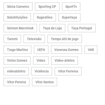
Sónia Carneiro
Sporting CP
SportTv
Substituições
Sugestões
Supertaça
Szimon Marciniak
Taça da Liga
Taça Portugal
Taremi
Televisão
Tempo útil de jogo
Tiago Martins
UEFA
Vanessa Gomes
VAR
Victor Gomes
Vídeo
Vídeo-árbitro
videoárbitro
Violência
Vitor Ferreira
Vítor Pereira
Vítor Santos