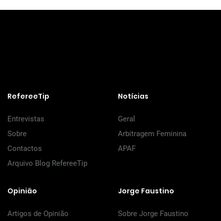
RefereeTip
Notícias
Entrevistas
Geral
Sobre
Arbitragem Feminina
Contactos
APAF
Arquivo Blog RefereeTip
Opinião
Jorge Faustino
Artigos de Opinião
Sobre Jorge Faustino