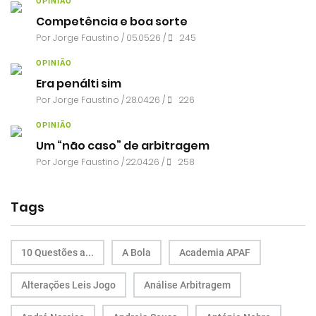
OPINIÃO
Competência e boa sorte
Por
Jorge Faustino
/ 05.05.26 /
245
OPINIÃO
Era penálti sim
Por
Jorge Faustino
/ 28.04.26 /
226
OPINIÃO
Um “não caso” de arbitragem
Por
Jorge Faustino
/ 22.04.26 /
258
Tags
10 Questões a...
A Bola
Academia APAF
Alterações Leis Jogo
Análise Arbitragem