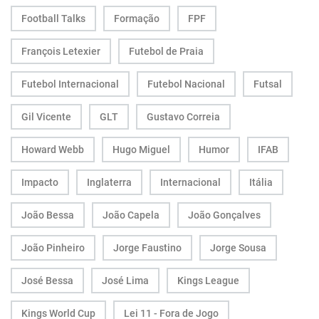
Football Talks
Formação
FPF
François Letexier
Futebol de Praia
Futebol Internacional
Futebol Nacional
Futsal
Gil Vicente
GLT
Gustavo Correia
Howard Webb
Hugo Miguel
Humor
IFAB
Impacto
Inglaterra
Internacional
Itália
João Bessa
João Capela
João Gonçalves
João Pinheiro
Jorge Faustino
Jorge Sousa
José Bessa
José Lima
Kings League
Kings World Cup
Lei 11 - Fora de Jogo