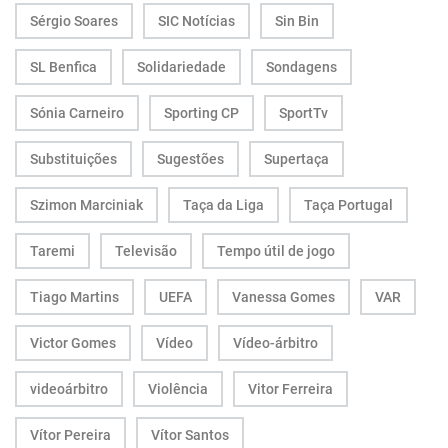
Sérgio Soares
SIC Notícias
Sin Bin
SL Benfica
Solidariedade
Sondagens
Sónia Carneiro
Sporting CP
SportTv
Substituições
Sugestões
Supertaça
Szimon Marciniak
Taça da Liga
Taça Portugal
Taremi
Televisão
Tempo útil de jogo
Tiago Martins
UEFA
Vanessa Gomes
VAR
Victor Gomes
Vídeo
Vídeo-árbitro
videoárbitro
Violência
Vitor Ferreira
Vítor Pereira
Vítor Santos