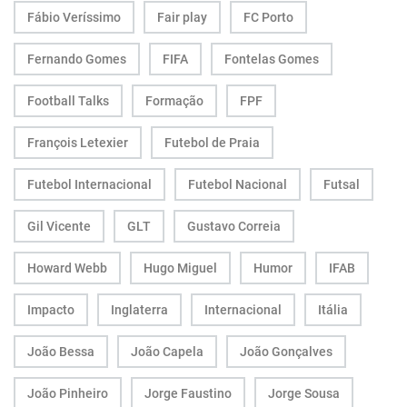
Fábio Veríssimo
Fair play
FC Porto
Fernando Gomes
FIFA
Fontelas Gomes
Football Talks
Formação
FPF
François Letexier
Futebol de Praia
Futebol Internacional
Futebol Nacional
Futsal
Gil Vicente
GLT
Gustavo Correia
Howard Webb
Hugo Miguel
Humor
IFAB
Impacto
Inglaterra
Internacional
Itália
João Bessa
João Capela
João Gonçalves
João Pinheiro
Jorge Faustino
Jorge Sousa