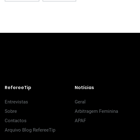
RefereeTip
Notícias
Entrevistas
Geral
Sobre
Arbitragem Feminina
Contactos
APAF
Arquivo Blog RefereeTip