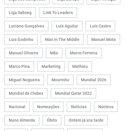
Liga Sabseg
Link To Leaders
Luciano Gonçalves
Luís Aguilar
Luís Castro
Luís Godinho
Man In The Middle
Manuel Mota
Manuel Oliveira
Mão
Marco Ferreira
Marco Pina
Marketing
Mathieu
Miguel Nogueira
Mourinho
Mundial 2026
Mundial de Clubes
Mundial Qatar 2022
Nacional
Nomeações
Notícias
Núcleos
Nuno Almeida
Óbito
Ontem já era tarde