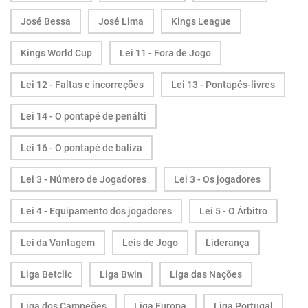
José Bessa
José Lima
Kings League
Kings World Cup
Lei 11 - Fora de Jogo
Lei 12 - Faltas e incorreções
Lei 13 - Pontapés-livres
Lei 14 - O pontapé de penálti
Lei 16 - O pontapé de baliza
Lei 3 - Número de Jogadores
Lei 3 - Os jogadores
Lei 4 - Equipamento dos jogadores
Lei 5 - O Árbitro
Lei da Vantagem
Leis de Jogo
Liderança
Liga Betclic
Liga Bwin
Liga das Nações
Liga dos Campeões
Liga Europa
Liga Portugal