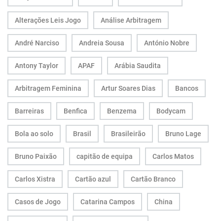
Alterações Leis Jogo
Análise Arbitragem
André Narciso
Andreia Sousa
António Nobre
Antony Taylor
APAF
Arábia Saudita
Arbitragem Feminina
Artur Soares Dias
Bancos
Barreiras
Benfica
Benzema
Bodycam
Bola ao solo
Brasil
Brasileirão
Bruno Lage
Bruno Paixão
capitão de equipa
Carlos Matos
Carlos Xistra
Cartão azul
Cartão Branco
Casos de Jogo
Catarina Campos
China