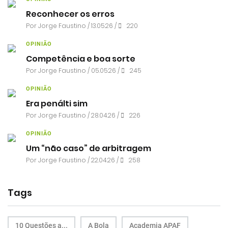
Reconhecer os erros
Por
Jorge Faustino
/ 13.05.26 /
220
OPINIÃO
Competência e boa sorte
Por
Jorge Faustino
/ 05.05.26 /
245
OPINIÃO
Era penálti sim
Por
Jorge Faustino
/ 28.04.26 /
226
OPINIÃO
Um “não caso” de arbitragem
Por
Jorge Faustino
/ 22.04.26 /
258
Tags
10 Questões a...
A Bola
Academia APAF