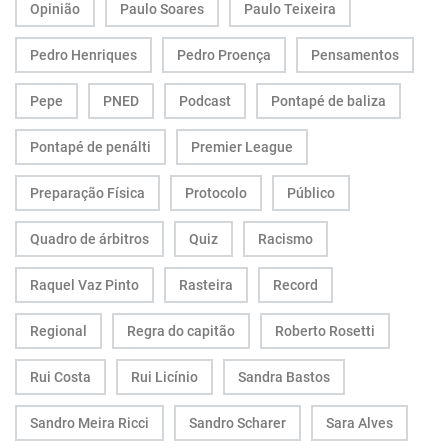
Opinião
Paulo Soares
Paulo Teixeira
Pedro Henriques
Pedro Proença
Pensamentos
Pepe
PNED
Podcast
Pontapé de baliza
Pontapé de penálti
Premier League
Preparação Física
Protocolo
Público
Quadro de árbitros
Quiz
Racismo
Raquel Vaz Pinto
Rasteira
Record
Regional
Regra do capitão
Roberto Rosetti
Rui Costa
Rui Licínio
Sandra Bastos
Sandro Meira Ricci
Sandro Scharer
Sara Alves