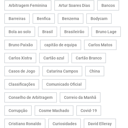
Arbitragem Feminina
Artur Soares Dias
Bancos
Barreiras
Benfica
Benzema
Bodycam
Bola ao solo
Brasil
Brasileirão
Bruno Lage
Bruno Paixão
capitão de equipa
Carlos Matos
Carlos Xistra
Cartão azul
Cartão Branco
Casos de Jogo
Catarina Campos
China
Classificações
Comunicado Oficial
Conselho de Arbitragem
Correio da Manhã
Corrupção
Cosme Machado
Covid-19
Cristiano Ronaldo
Curiosidades
David Elleray