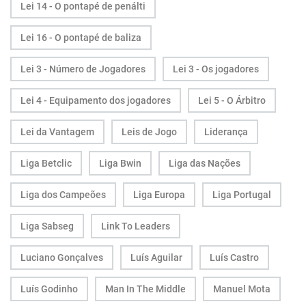
Lei 14 - O pontapé de penálti
Lei 16 - O pontapé de baliza
Lei 3 - Número de Jogadores
Lei 3 - Os jogadores
Lei 4 - Equipamento dos jogadores
Lei 5 - O Árbitro
Lei da Vantagem
Leis de Jogo
Liderança
Liga Betclic
Liga Bwin
Liga das Nações
Liga dos Campeões
Liga Europa
Liga Portugal
Liga Sabseg
Link To Leaders
Luciano Gonçalves
Luís Aguilar
Luís Castro
Luís Godinho
Man In The Middle
Manuel Mota