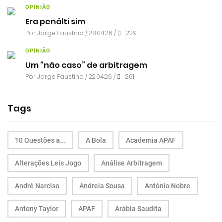
OPINIÃO
Era penálti sim
Por
Jorge Faustino
/ 28.04.26 /
229
OPINIÃO
Um “não caso” de arbitragem
Por
Jorge Faustino
/ 22.04.26 /
261
Tags
10 Questões a...
A Bola
Academia APAF
Alterações Leis Jogo
Análise Arbitragem
André Narciso
Andreia Sousa
António Nobre
Antony Taylor
APAF
Arábia Saudita