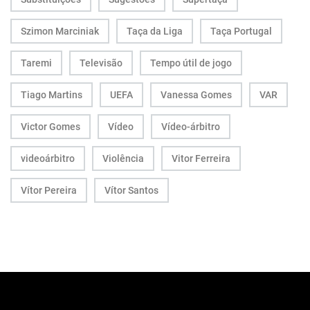
Szimon Marciniak
Taça da Liga
Taça Portugal
Taremi
Televisão
Tempo útil de jogo
Tiago Martins
UEFA
Vanessa Gomes
VAR
Victor Gomes
Vídeo
Vídeo-árbitro
videoárbitro
Violência
Vitor Ferreira
Vítor Pereira
Vítor Santos