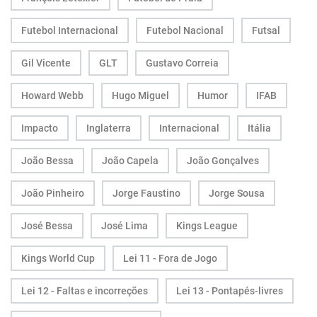
Futebol Internacional
Futebol Nacional
Futsal
Gil Vicente
GLT
Gustavo Correia
Howard Webb
Hugo Miguel
Humor
IFAB
Impacto
Inglaterra
Internacional
Itália
João Bessa
João Capela
João Gonçalves
João Pinheiro
Jorge Faustino
Jorge Sousa
José Bessa
José Lima
Kings League
Kings World Cup
Lei 11 - Fora de Jogo
Lei 12 - Faltas e incorreções
Lei 13 - Pontapés-livres