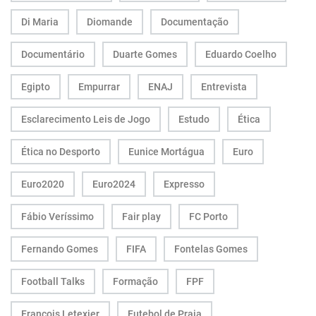
Di Maria
Diomande
Documentação
Documentário
Duarte Gomes
Eduardo Coelho
Egipto
Empurrar
ENAJ
Entrevista
Esclarecimento Leis de Jogo
Estudo
Ética
Ética no Desporto
Eunice Mortágua
Euro
Euro2020
Euro2024
Expresso
Fábio Veríssimo
Fair play
FC Porto
Fernando Gomes
FIFA
Fontelas Gomes
Football Talks
Formação
FPF
François Letexier
Futebol de Praia