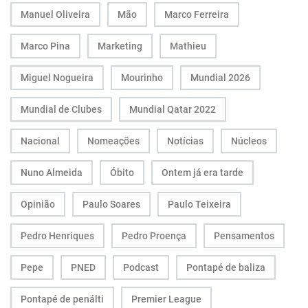
Manuel Oliveira
Mão
Marco Ferreira
Marco Pina
Marketing
Mathieu
Miguel Nogueira
Mourinho
Mundial 2026
Mundial de Clubes
Mundial Qatar 2022
Nacional
Nomeações
Notícias
Núcleos
Nuno Almeida
Óbito
Ontem já era tarde
Opinião
Paulo Soares
Paulo Teixeira
Pedro Henriques
Pedro Proença
Pensamentos
Pepe
PNED
Podcast
Pontapé de baliza
Pontapé de penálti
Premier League