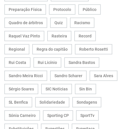
Preparação Física
Protocolo
Público
Quadro de árbitros
Quiz
Racismo
Raquel Vaz Pinto
Rasteira
Record
Regional
Regra do capitão
Roberto Rosetti
Rui Costa
Rui Licínio
Sandra Bastos
Sandro Meira Ricci
Sandro Scharer
Sara Alves
Sérgio Soares
SIC Notícias
Sin Bin
SL Benfica
Solidariedade
Sondagens
Sónia Carneiro
Sporting CP
SportTv
Substituições
Sugestões
Supertaça