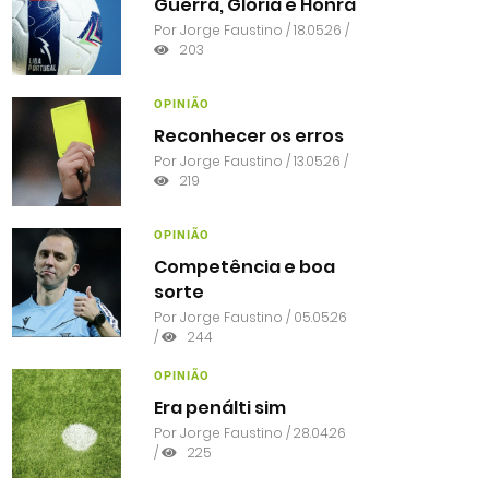
Guerra, Glória e Honra
Por
Jorge Faustino
/ 18.05.26 /
203
OPINIÃO
Reconhecer os erros
Por
Jorge Faustino
/ 13.05.26 /
219
OPINIÃO
Competência e boa
sorte
Por
Jorge Faustino
/ 05.05.26
/
244
OPINIÃO
Era penálti sim
Por
Jorge Faustino
/ 28.04.26
/
225