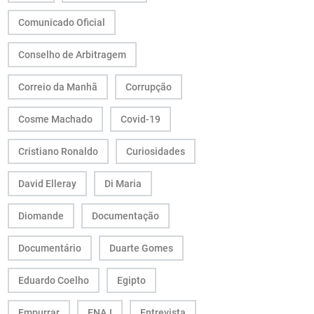
Comunicado Oficial
Conselho de Arbitragem
Correio da Manhã
Corrupção
Cosme Machado
Covid-19
Cristiano Ronaldo
Curiosidades
David Elleray
Di Maria
Diomande
Documentação
Documentário
Duarte Gomes
Eduardo Coelho
Egipto
Empurrar
ENAJ
Entrevista