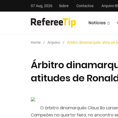
07 Aug, 2026
Sobre
Contactos
Arquivo B
Notícias
Home
Arquivo
Árbitro dinamarquês ‘atira-se’
Árbitro dinamarquê
atitudes de Rona
stas
Análises
Podcasts
O árbitro dinamarquês Claus Bo Larsen
Campeões na quarta-feira, no encontro ent