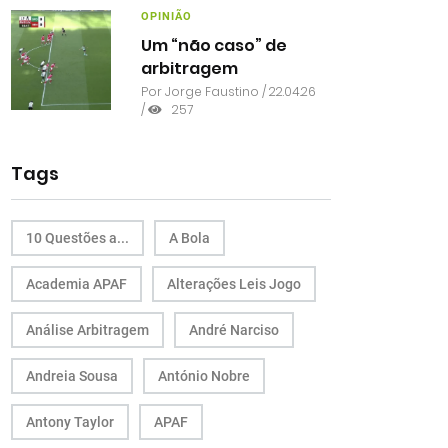
OPINIÃO
Um “não caso” de
arbitragem
Por
Jorge Faustino
/ 22.04.26
/
257
Tags
10 Questões a...
A Bola
Academia APAF
Alterações Leis Jogo
Análise Arbitragem
André Narciso
Andreia Sousa
António Nobre
Antony Taylor
APAF