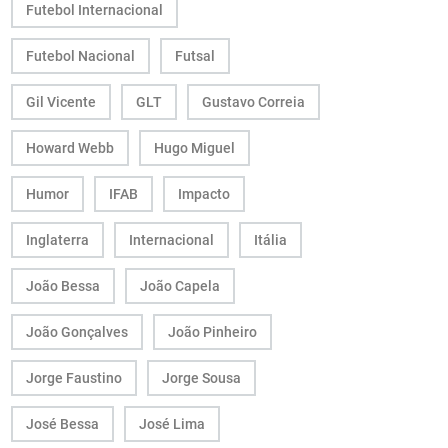
Futebol Internacional
Futebol Nacional
Futsal
Gil Vicente
GLT
Gustavo Correia
Howard Webb
Hugo Miguel
Humor
IFAB
Impacto
Inglaterra
Internacional
Itália
João Bessa
João Capela
João Gonçalves
João Pinheiro
Jorge Faustino
Jorge Sousa
José Bessa
José Lima