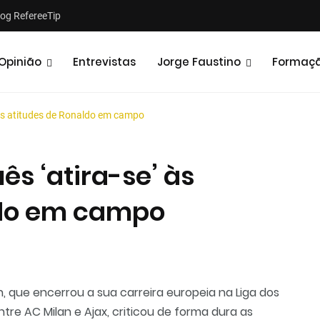
log RefereeTip
Opinião
Entrevistas
Jorge Faustino
Formaç
 às atitudes de Ronaldo em campo
s ‘atira-se’ às
ldo em campo
Notícias
Opiniões
, que encerrou a sua carreira europeia na Liga dos
re AC Milan e Ajax, criticou de forma dura as