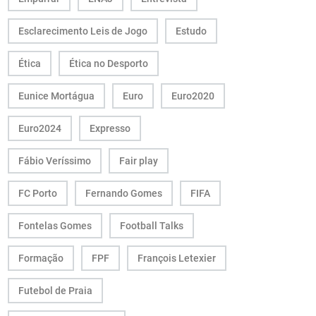
Esclarecimento Leis de Jogo
Estudo
Ética
Ética no Desporto
Eunice Mortágua
Euro
Euro2020
Euro2024
Expresso
Fábio Veríssimo
Fair play
FC Porto
Fernando Gomes
FIFA
Fontelas Gomes
Football Talks
Formação
FPF
François Letexier
Futebol de Praia