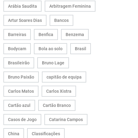
Arábia Saudita
Arbitragem Feminina
Artur Soares Dias
Bancos
Barreiras
Benfica
Benzema
Bodycam
Bola ao solo
Brasil
Brasileirão
Bruno Lage
Bruno Paixão
capitão de equipa
Carlos Matos
Carlos Xistra
Cartão azul
Cartão Branco
Casos de Jogo
Catarina Campos
China
Classificações