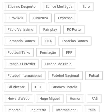
Ética no Desporto
Eunice Mortágua
Euro
Euro2020
Euro2024
Expresso
Fábio Veríssimo
Fair play
FC Porto
Fernando Gomes
FIFA
Fontelas Gomes
Football Talks
Formação
FPF
François Letexier
Futebol de Praia
Futebol Internacional
Futebol Nacional
Futsal
Gil Vicente
GLT
Gustavo Correia
Howard Webb
Hugo Miguel
Humor
IFAB
Impacto
Inglaterra
Internacional
Itália