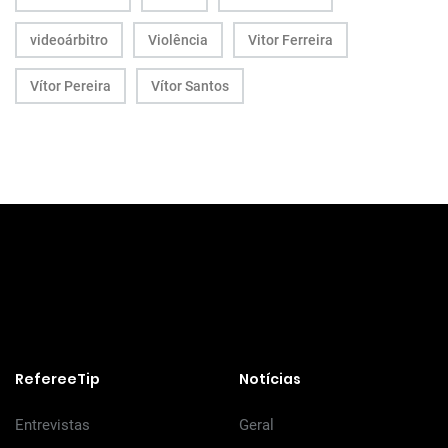
videoárbitro
Violência
Vitor Ferreira
Vítor Pereira
Vítor Santos
RefereeTip
Notícias
Entrevistas
Geral