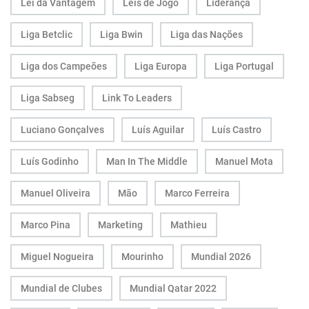
Lei da Vantagem
Leis de Jogo
Liderança
Liga Betclic
Liga Bwin
Liga das Nações
Liga dos Campeões
Liga Europa
Liga Portugal
Liga Sabseg
Link To Leaders
Luciano Gonçalves
Luís Aguilar
Luís Castro
Luís Godinho
Man In The Middle
Manuel Mota
Manuel Oliveira
Mão
Marco Ferreira
Marco Pina
Marketing
Mathieu
Miguel Nogueira
Mourinho
Mundial 2026
Mundial de Clubes
Mundial Qatar 2022