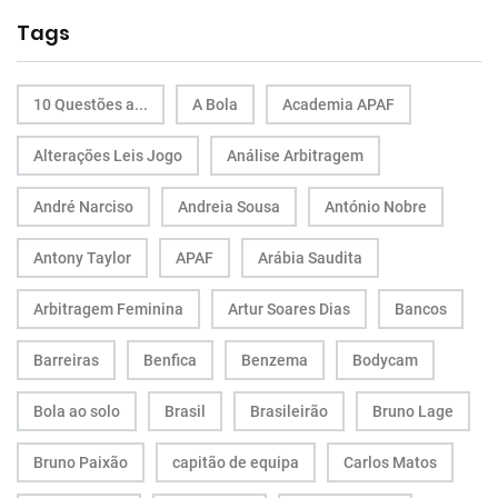
Tags
10 Questões a...
A Bola
Academia APAF
Alterações Leis Jogo
Análise Arbitragem
André Narciso
Andreia Sousa
António Nobre
Antony Taylor
APAF
Arábia Saudita
Arbitragem Feminina
Artur Soares Dias
Bancos
Barreiras
Benfica
Benzema
Bodycam
Bola ao solo
Brasil
Brasileirão
Bruno Lage
Bruno Paixão
capitão de equipa
Carlos Matos