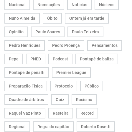
Nacional
Nomeações
Notícias
Núcleos
Nuno Almeida
Óbito
Ontem já era tarde
Opinião
Paulo Soares
Paulo Teixeira
Pedro Henriques
Pedro Proença
Pensamentos
Pepe
PNED
Podcast
Pontapé de baliza
Pontapé de penálti
Premier League
Preparação Física
Protocolo
Público
Quadro de árbitros
Quiz
Racismo
Raquel Vaz Pinto
Rasteira
Record
Regional
Regra do capitão
Roberto Rosetti