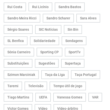
Rui Costa
Rui Licínio
Sandra Bastos
Sandro Meira Ricci
Sandro Scharer
Sara Alves
Sérgio Soares
SIC Notícias
Sin Bin
SL Benfica
Solidariedade
Sondagens
Sónia Carneiro
Sporting CP
SportTv
Substituições
Sugestões
Supertaça
Szimon Marciniak
Taça da Liga
Taça Portugal
Taremi
Televisão
Tempo útil de jogo
Tiago Martins
UEFA
Vanessa Gomes
VAR
Victor Gomes
Vídeo
Vídeo-árbitro