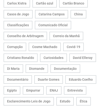
Carlos Xistra
Cartão azul
Cartão Branco
Casos de Jogo
Catarina Campos
China
Classificações
Comunicado Oficial
Conselho de Arbitragem
Correio da Manhã
Corrupção
Cosme Machado
Covid-19
Cristiano Ronaldo
Curiosidades
David Elleray
Di Maria
Diomande
Documentação
Documentário
Duarte Gomes
Eduardo Coelho
Egipto
Empurrar
ENAJ
Entrevista
Esclarecimento Leis de Jogo
Estudo
Ética