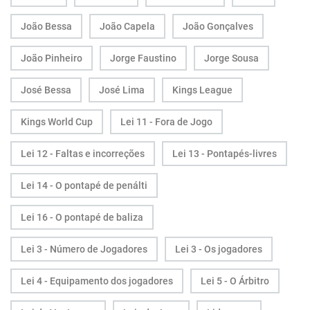
João Bessa
João Capela
João Gonçalves
João Pinheiro
Jorge Faustino
Jorge Sousa
José Bessa
José Lima
Kings League
Kings World Cup
Lei 11 - Fora de Jogo
Lei 12 - Faltas e incorreções
Lei 13 - Pontapés-livres
Lei 14 - O pontapé de penálti
Lei 16 - O pontapé de baliza
Lei 3 - Número de Jogadores
Lei 3 - Os jogadores
Lei 4 - Equipamento dos jogadores
Lei 5 - O Árbitro