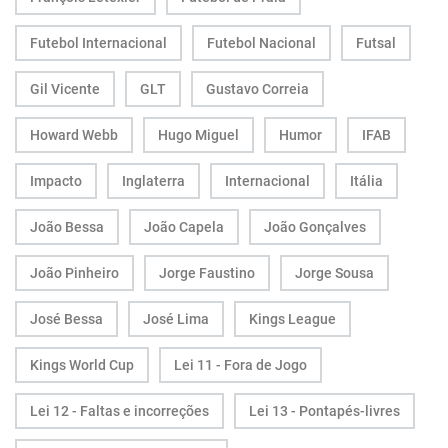
Futebol Internacional
Futebol Nacional
Futsal
Gil Vicente
GLT
Gustavo Correia
Howard Webb
Hugo Miguel
Humor
IFAB
Impacto
Inglaterra
Internacional
Itália
João Bessa
João Capela
João Gonçalves
João Pinheiro
Jorge Faustino
Jorge Sousa
José Bessa
José Lima
Kings League
Kings World Cup
Lei 11 - Fora de Jogo
Lei 12 - Faltas e incorreções
Lei 13 - Pontapés-livres