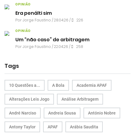
OPINIÃO
Era penálti sim
Por
Jorge Faustino
/ 28.04.26 /
226
OPINIÃO
Um “não caso” de arbitragem
Por
Jorge Faustino
/ 22.04.26 /
258
Tags
10 Questões a...
A Bola
Academia APAF
Alterações Leis Jogo
Análise Arbitragem
André Narciso
Andreia Sousa
António Nobre
Antony Taylor
APAF
Arábia Saudita