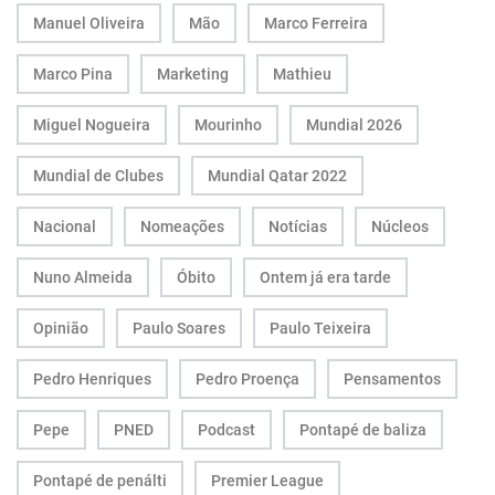
Manuel Oliveira
Mão
Marco Ferreira
Marco Pina
Marketing
Mathieu
Miguel Nogueira
Mourinho
Mundial 2026
Mundial de Clubes
Mundial Qatar 2022
Nacional
Nomeações
Notícias
Núcleos
Nuno Almeida
Óbito
Ontem já era tarde
Opinião
Paulo Soares
Paulo Teixeira
Pedro Henriques
Pedro Proença
Pensamentos
Pepe
PNED
Podcast
Pontapé de baliza
Pontapé de penálti
Premier League