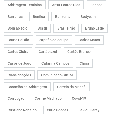
Arbitragem Feminina
Artur Soares Dias
Bancos
Barreiras
Benfica
Benzema
Bodycam
Bola ao solo
Brasil
Brasileirão
Bruno Lage
Bruno Paixão
capitão de equipa
Carlos Matos
Carlos Xistra
Cartão azul
Cartão Branco
Casos de Jogo
Catarina Campos
China
Classificações
Comunicado Oficial
Conselho de Arbitragem
Correio da Manhã
Corrupção
Cosme Machado
Covid-19
Cristiano Ronaldo
Curiosidades
David Elleray