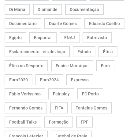
Di Maria
Diomande
Documentação
Documentário
Duarte Gomes
Eduardo Coelho
Egipto
Empurrar
ENAJ
Entrevista
Esclarecimento Leis de Jogo
Estudo
Ética
Ética no Desporto
Eunice Mortágua
Euro
Euro2020
Euro2024
Expresso
Fábio Veríssimo
Fair play
FC Porto
Fernando Gomes
FIFA
Fontelas Gomes
Football Talks
Formação
FPF
François Letexier
Futebol de Praia