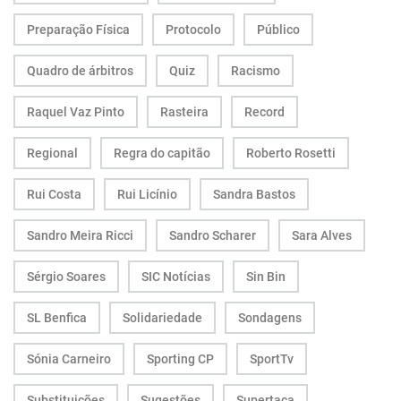
Preparação Física
Protocolo
Público
Quadro de árbitros
Quiz
Racismo
Raquel Vaz Pinto
Rasteira
Record
Regional
Regra do capitão
Roberto Rosetti
Rui Costa
Rui Licínio
Sandra Bastos
Sandro Meira Ricci
Sandro Scharer
Sara Alves
Sérgio Soares
SIC Notícias
Sin Bin
SL Benfica
Solidariedade
Sondagens
Sónia Carneiro
Sporting CP
SportTv
Substituições
Sugestões
Supertaça