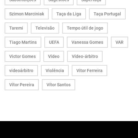
Szimon Marciniak
Taça da Liga
Taça Portugal
Taremi
Televisão
Tempo útil de jogo
Tiago Martins
UEFA
Vanessa Gomes
VAR
Victor Gomes
Vídeo
Vídeo-árbitro
videoárbitro
Violência
Vitor Ferreira
Vítor Pereira
Vítor Santos