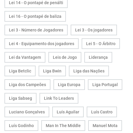
Lei 14 - O pontapé de penálti
Lei 16 - O pontapé de baliza
Lei 3 - Número de Jogadores
Lei 3 - Os jogadores
Lei 4 - Equipamento dos jogadores
Lei 5 - O Árbitro
Lei da Vantagem
Leis de Jogo
Liderança
Liga Betclic
Liga Bwin
Liga das Nações
Liga dos Campeões
Liga Europa
Liga Portugal
Liga Sabseg
Link To Leaders
Luciano Gonçalves
Luís Aguilar
Luís Castro
Luís Godinho
Man In The Middle
Manuel Mota