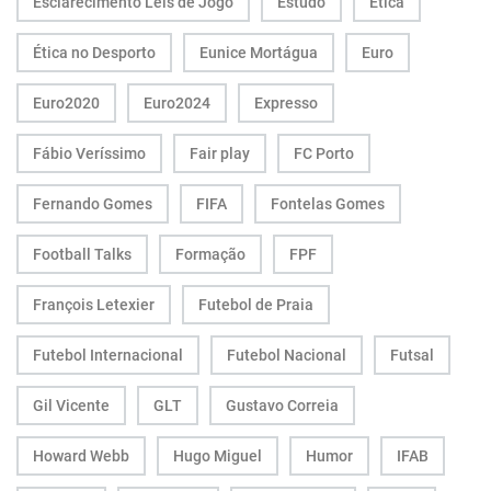
Esclarecimento Leis de Jogo
Estudo
Ética
Ética no Desporto
Eunice Mortágua
Euro
Euro2020
Euro2024
Expresso
Fábio Veríssimo
Fair play
FC Porto
Fernando Gomes
FIFA
Fontelas Gomes
Football Talks
Formação
FPF
François Letexier
Futebol de Praia
Futebol Internacional
Futebol Nacional
Futsal
Gil Vicente
GLT
Gustavo Correia
Howard Webb
Hugo Miguel
Humor
IFAB