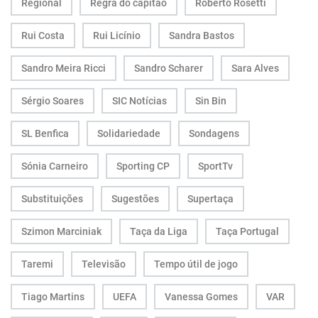
Regional
Regra do capitão
Roberto Rosetti
Rui Costa
Rui Licínio
Sandra Bastos
Sandro Meira Ricci
Sandro Scharer
Sara Alves
Sérgio Soares
SIC Notícias
Sin Bin
SL Benfica
Solidariedade
Sondagens
Sónia Carneiro
Sporting CP
SportTv
Substituições
Sugestões
Supertaça
Szimon Marciniak
Taça da Liga
Taça Portugal
Taremi
Televisão
Tempo útil de jogo
Tiago Martins
UEFA
Vanessa Gomes
VAR