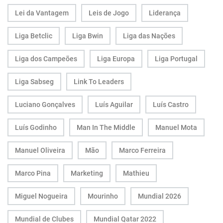
Lei da Vantagem
Leis de Jogo
Liderança
Liga Betclic
Liga Bwin
Liga das Nações
Liga dos Campeões
Liga Europa
Liga Portugal
Liga Sabseg
Link To Leaders
Luciano Gonçalves
Luís Aguilar
Luís Castro
Luís Godinho
Man In The Middle
Manuel Mota
Manuel Oliveira
Mão
Marco Ferreira
Marco Pina
Marketing
Mathieu
Miguel Nogueira
Mourinho
Mundial 2026
Mundial de Clubes
Mundial Qatar 2022