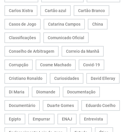
Carlos Xistra
Cartão azul
Cartão Branco
Casos de Jogo
Catarina Campos
China
Classificações
Comunicado Oficial
Conselho de Arbitragem
Correio da Manhã
Corrupção
Cosme Machado
Covid-19
Cristiano Ronaldo
Curiosidades
David Elleray
Di Maria
Diomande
Documentação
Documentário
Duarte Gomes
Eduardo Coelho
Egipto
Empurrar
ENAJ
Entrevista