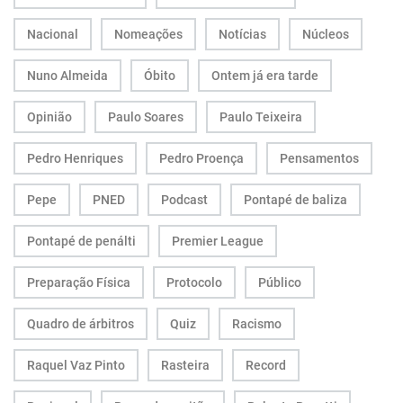
Nacional
Nomeações
Notícias
Núcleos
Nuno Almeida
Óbito
Ontem já era tarde
Opinião
Paulo Soares
Paulo Teixeira
Pedro Henriques
Pedro Proença
Pensamentos
Pepe
PNED
Podcast
Pontapé de baliza
Pontapé de penálti
Premier League
Preparação Física
Protocolo
Público
Quadro de árbitros
Quiz
Racismo
Raquel Vaz Pinto
Rasteira
Record