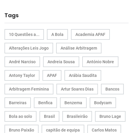
Tags
10 Questões a...
A Bola
Academia APAF
Alterações Leis Jogo
Análise Arbitragem
André Narciso
Andreia Sousa
António Nobre
Antony Taylor
APAF
Arábia Saudita
Arbitragem Feminina
Artur Soares Dias
Bancos
Barreiras
Benfica
Benzema
Bodycam
Bola ao solo
Brasil
Brasileirão
Bruno Lage
Bruno Paixão
capitão de equipa
Carlos Matos