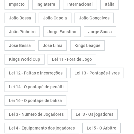
Impacto
Inglaterra
Internacional
Itália
João Bessa
João Capela
João Gonçalves
João Pinheiro
Jorge Faustino
Jorge Sousa
José Bessa
José Lima
Kings League
Kings World Cup
Lei 11 - Fora de Jogo
Lei 12 - Faltas e incorreções
Lei 13 - Pontapés-livres
Lei 14 - O pontapé de penálti
Lei 16 - O pontapé de baliza
Lei 3 - Número de Jogadores
Lei 3 - Os jogadores
Lei 4 - Equipamento dos jogadores
Lei 5 - O Árbitro