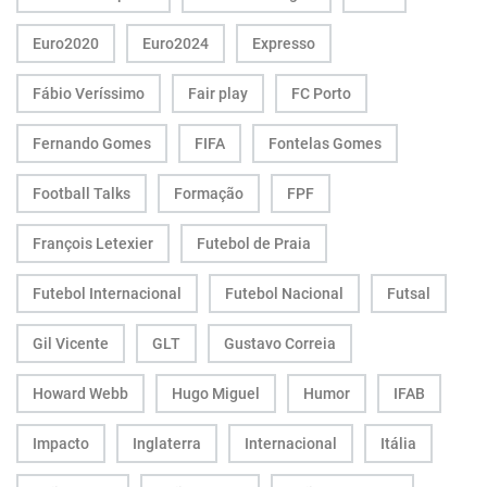
Euro2020
Euro2024
Expresso
Fábio Veríssimo
Fair play
FC Porto
Fernando Gomes
FIFA
Fontelas Gomes
Football Talks
Formação
FPF
François Letexier
Futebol de Praia
Futebol Internacional
Futebol Nacional
Futsal
Gil Vicente
GLT
Gustavo Correia
Howard Webb
Hugo Miguel
Humor
IFAB
Impacto
Inglaterra
Internacional
Itália