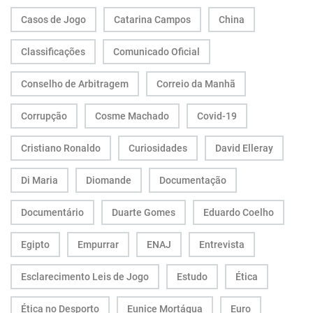
Casos de Jogo
Catarina Campos
China
Classificações
Comunicado Oficial
Conselho de Arbitragem
Correio da Manhã
Corrupção
Cosme Machado
Covid-19
Cristiano Ronaldo
Curiosidades
David Elleray
Di Maria
Diomande
Documentação
Documentário
Duarte Gomes
Eduardo Coelho
Egipto
Empurrar
ENAJ
Entrevista
Esclarecimento Leis de Jogo
Estudo
Ética
Ética no Desporto
Eunice Mortágua
Euro