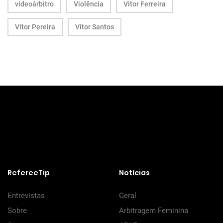
videoárbitro
Violência
Vitor Ferreira
Vítor Pereira
Vítor Santos
RefereeTip
Notícias
Entrevistas
Geral
Sobre
Arbitragem Feminina