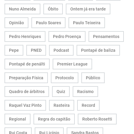
Nuno Almeida
Óbito
Ontem já era tarde
Opinião
Paulo Soares
Paulo Teixeira
Pedro Henriques
Pedro Proença
Pensamentos
Pepe
PNED
Podcast
Pontapé de baliza
Pontapé de penálti
Premier League
Preparação Física
Protocolo
Público
Quadro de árbitros
Quiz
Racismo
Raquel Vaz Pinto
Rasteira
Record
Regional
Regra do capitão
Roberto Rosetti
Rui Costa
Rui Licínio
Sandra Bastos