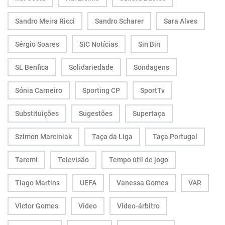
Sandro Meira Ricci
Sandro Scharer
Sara Alves
Sérgio Soares
SIC Notícias
Sin Bin
SL Benfica
Solidariedade
Sondagens
Sónia Carneiro
Sporting CP
SportTv
Substituições
Sugestões
Supertaça
Szimon Marciniak
Taça da Liga
Taça Portugal
Taremi
Televisão
Tempo útil de jogo
Tiago Martins
UEFA
Vanessa Gomes
VAR
Victor Gomes
Vídeo
Vídeo-árbitro