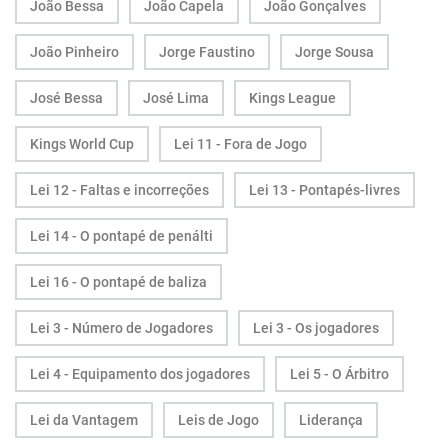
João Bessa
João Capela
João Gonçalves
João Pinheiro
Jorge Faustino
Jorge Sousa
José Bessa
José Lima
Kings League
Kings World Cup
Lei 11 - Fora de Jogo
Lei 12 - Faltas e incorreções
Lei 13 - Pontapés-livres
Lei 14 - O pontapé de penálti
Lei 16 - O pontapé de baliza
Lei 3 - Número de Jogadores
Lei 3 - Os jogadores
Lei 4 - Equipamento dos jogadores
Lei 5 - O Árbitro
Lei da Vantagem
Leis de Jogo
Liderança