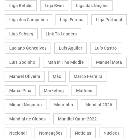
Liga Betclic
Liga Bwin
Liga das Nações
Liga dos Campeões
Liga Europa
Liga Portugal
Liga Sabseg
Link To Leaders
Luciano Gonçalves
Luís Aguilar
Luís Castro
Luís Godinho
Man In The Middle
Manuel Mota
Manuel Oliveira
Mão
Marco Ferreira
Marco Pina
Marketing
Mathieu
Miguel Nogueira
Mourinho
Mundial 2026
Mundial de Clubes
Mundial Qatar 2022
Nacional
Nomeações
Notícias
Núcleos