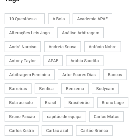
10 Questões a...
A Bola
Academia APAF
Alterações Leis Jogo
Análise Arbitragem
André Narciso
Andreia Sousa
António Nobre
Antony Taylor
APAF
Arábia Saudita
Arbitragem Feminina
Artur Soares Dias
Bancos
Barreiras
Benfica
Benzema
Bodycam
Bola ao solo
Brasil
Brasileirão
Bruno Lage
Bruno Paixão
capitão de equipa
Carlos Matos
Carlos Xistra
Cartão azul
Cartão Branco