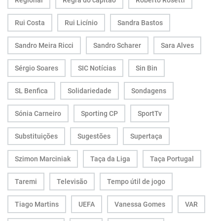
Regional
Regra do capitão
Roberto Rosetti
Rui Costa
Rui Licínio
Sandra Bastos
Sandro Meira Ricci
Sandro Scharer
Sara Alves
Sérgio Soares
SIC Notícias
Sin Bin
SL Benfica
Solidariedade
Sondagens
Sónia Carneiro
Sporting CP
SportTv
Substituições
Sugestões
Supertaça
Szimon Marciniak
Taça da Liga
Taça Portugal
Taremi
Televisão
Tempo útil de jogo
Tiago Martins
UEFA
Vanessa Gomes
VAR