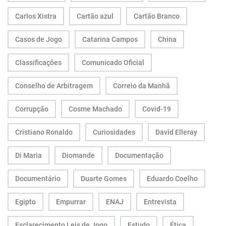
Carlos Xistra
Cartão azul
Cartão Branco
Casos de Jogo
Catarina Campos
China
Classificações
Comunicado Oficial
Conselho de Arbitragem
Correio da Manhã
Corrupção
Cosme Machado
Covid-19
Cristiano Ronaldo
Curiosidades
David Elleray
Di Maria
Diomande
Documentação
Documentário
Duarte Gomes
Eduardo Coelho
Egipto
Empurrar
ENAJ
Entrevista
Esclarecimento Leis de Jogo
Estudo
Ética