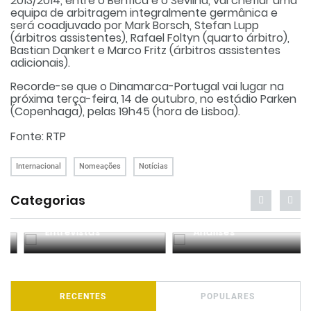
2013/2014, entre o Benfica e o Sevilha, vai chefiar uma
equipa de arbitragem integralmente germânica e
será coadjuvado por Mark Borsch, Stefan Lupp
(árbitros assistentes), Rafael Foltyn (quarto árbitro),
Bastian Dankert e Marco Fritz (árbitros assistentes
adicionais).
Recorde-se que o Dinamarca-Portugal vai lugar na
próxima terça-feira, 14 de outubro, no estádio Parken
(Copenhaga), pelas 19h45 (hora de Lisboa).
Fonte: RTP
Internacional
Nomeações
Notícias
Categorias
Entrevistas
Análises
RECENTES
POPULARES