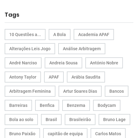
Tags
10 Questões a...
A Bola
Academia APAF
Alterações Leis Jogo
Análise Arbitragem
André Narciso
Andreia Sousa
António Nobre
Antony Taylor
APAF
Arábia Saudita
Arbitragem Feminina
Artur Soares Dias
Bancos
Barreiras
Benfica
Benzema
Bodycam
Bola ao solo
Brasil
Brasileirão
Bruno Lage
Bruno Paixão
capitão de equipa
Carlos Matos