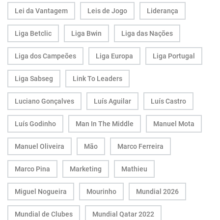
Lei da Vantagem
Leis de Jogo
Liderança
Liga Betclic
Liga Bwin
Liga das Nações
Liga dos Campeões
Liga Europa
Liga Portugal
Liga Sabseg
Link To Leaders
Luciano Gonçalves
Luís Aguilar
Luís Castro
Luís Godinho
Man In The Middle
Manuel Mota
Manuel Oliveira
Mão
Marco Ferreira
Marco Pina
Marketing
Mathieu
Miguel Nogueira
Mourinho
Mundial 2026
Mundial de Clubes
Mundial Qatar 2022