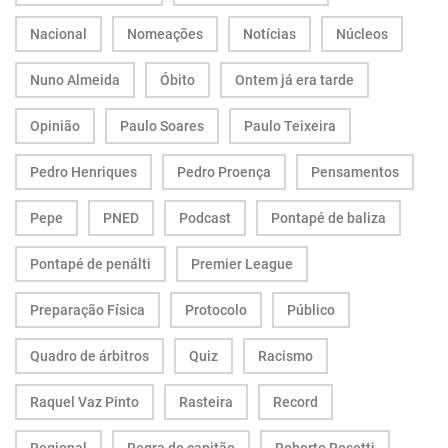
Nacional
Nomeações
Notícias
Núcleos
Nuno Almeida
Óbito
Ontem já era tarde
Opinião
Paulo Soares
Paulo Teixeira
Pedro Henriques
Pedro Proença
Pensamentos
Pepe
PNED
Podcast
Pontapé de baliza
Pontapé de penálti
Premier League
Preparação Física
Protocolo
Público
Quadro de árbitros
Quiz
Racismo
Raquel Vaz Pinto
Rasteira
Record