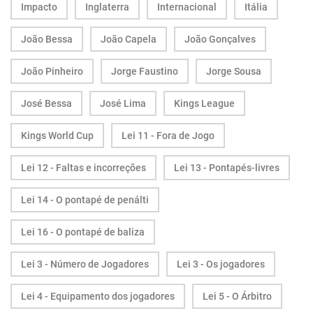
Impacto
Inglaterra
Internacional
Itália
João Bessa
João Capela
João Gonçalves
João Pinheiro
Jorge Faustino
Jorge Sousa
José Bessa
José Lima
Kings League
Kings World Cup
Lei 11 - Fora de Jogo
Lei 12 - Faltas e incorreções
Lei 13 - Pontapés-livres
Lei 14 - O pontapé de penálti
Lei 16 - O pontapé de baliza
Lei 3 - Número de Jogadores
Lei 3 - Os jogadores
Lei 4 - Equipamento dos jogadores
Lei 5 - O Árbitro