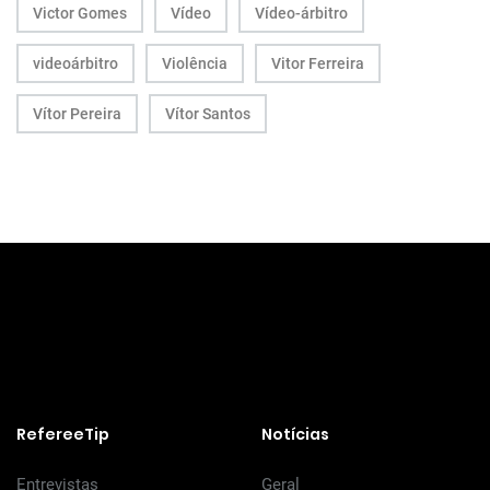
Victor Gomes
Vídeo
Vídeo-árbitro
videoárbitro
Violência
Vitor Ferreira
Vítor Pereira
Vítor Santos
RefereeTip
Notícias
Entrevistas
Geral