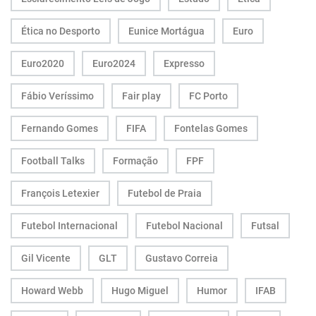
Ética no Desporto
Eunice Mortágua
Euro
Euro2020
Euro2024
Expresso
Fábio Veríssimo
Fair play
FC Porto
Fernando Gomes
FIFA
Fontelas Gomes
Football Talks
Formação
FPF
François Letexier
Futebol de Praia
Futebol Internacional
Futebol Nacional
Futsal
Gil Vicente
GLT
Gustavo Correia
Howard Webb
Hugo Miguel
Humor
IFAB